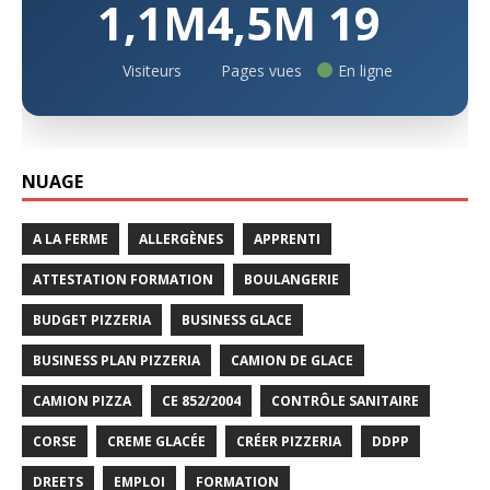
1,1M
4,5M
19
Visiteurs
Pages vues
En ligne
NUAGE
A LA FERME
ALLERGÈNES
APPRENTI
ATTESTATION FORMATION
BOULANGERIE
BUDGET PIZZERIA
BUSINESS GLACE
BUSINESS PLAN PIZZERIA
CAMION DE GLACE
CAMION PIZZA
CE 852/2004
CONTRÔLE SANITAIRE
CORSE
CREME GLACÉE
CRÉER PIZZERIA
DDPP
DREETS
EMPLOI
FORMATION