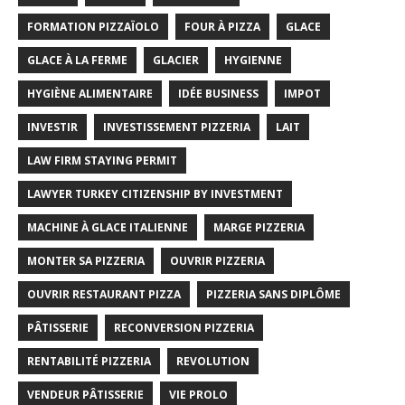
FORMATION PIZZAÏOLO
FOUR À PIZZA
GLACE
GLACE À LA FERME
GLACIER
HYGIENNE
HYGIÈNE ALIMENTAIRE
IDÉE BUSINESS
IMPOT
INVESTIR
INVESTISSEMENT PIZZERIA
LAIT
LAW FIRM STAYING PERMIT
LAWYER TURKEY CITIZENSHIP BY INVESTMENT
MACHINE À GLACE ITALIENNE
MARGE PIZZERIA
MONTER SA PIZZERIA
OUVRIR PIZZERIA
OUVRIR RESTAURANT PIZZA
PIZZERIA SANS DIPLÔME
PÂTISSERIE
RECONVERSION PIZZERIA
RENTABILITÉ PIZZERIA
REVOLUTION
VENDEUR PÂTISSERIE
VIE PROLO