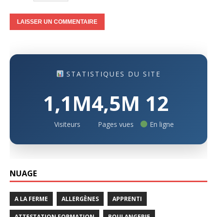
STATISTIQUES DU SITE
1,1M
4,5M
12
Visiteurs
Pages vues
En ligne
NUAGE
A LA FERME
ALLERGÈNES
APPRENTI
ATTESTATION FORMATION
BOULANGERIE