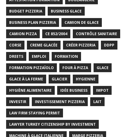
BUDGET PIZZERIA
BUSINESS GLACE
BUSINESS PLAN PIZZERIA
CAMION DE GLACE
CAMION PIZZA
CE 852/2004
CONTRÔLE SANITAIRE
CORSE
CREME GLACÉE
CRÉER PIZZERIA
DDPP
DREETS
EMPLOI
FORMATION
FORMATION PIZZAÏOLO
FOUR À PIZZA
GLACE
GLACE À LA FERME
GLACIER
HYGIENNE
HYGIÈNE ALIMENTAIRE
IDÉE BUSINESS
IMPOT
INVESTIR
INVESTISSEMENT PIZZERIA
LAIT
LAW FIRM STAYING PERMIT
LAWYER TURKEY CITIZENSHIP BY INVESTMENT
MACHINE À GLACE ITALIENNE
MARGE PIZZERIA