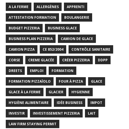
A LA FERME
ALLERGÈNES
APPRENTI
ATTESTATION FORMATION
BOULANGERIE
BUDGET PIZZERIA
BUSINESS GLACE
BUSINESS PLAN PIZZERIA
CAMION DE GLACE
CAMION PIZZA
CE 852/2004
CONTRÔLE SANITAIRE
CORSE
CREME GLACÉE
CRÉER PIZZERIA
DDPP
DREETS
EMPLOI
FORMATION
FORMATION PIZZAÏOLO
FOUR À PIZZA
GLACE
GLACE À LA FERME
GLACIER
HYGIENNE
HYGIÈNE ALIMENTAIRE
IDÉE BUSINESS
IMPOT
INVESTIR
INVESTISSEMENT PIZZERIA
LAIT
LAW FIRM STAYING PERMIT