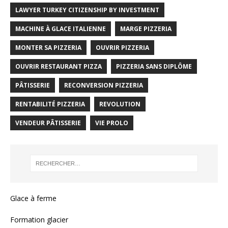
LAWYER TURKEY CITIZENSHIP BY INVESTMENT
MACHINE À GLACE ITALIENNE
MARGE PIZZERIA
MONTER SA PIZZERIA
OUVRIR PIZZERIA
OUVRIR RESTAURANT PIZZA
PIZZERIA SANS DIPLÔME
PÂTISSERIE
RECONVERSION PIZZERIA
RENTABILITÉ PIZZERIA
REVOLUTION
VENDEUR PÂTISSERIE
VIE PROLO
Glace à ferme
Formation glacier