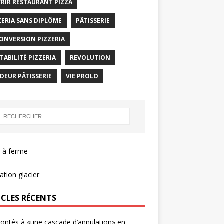
RIR RESTAURANT PIZZA
ZERIA SANS DIPLÔME
PÂTISSERIE
ONVERSION PIZZERIA
TABILITÉ PIZZERIA
REVOLUTION
DEUR PÂTISSERIE
VIE PROLO
 à ferme
tion glacier
ICLES RÉCENTS
ontés à «une cascade d’annulation» en