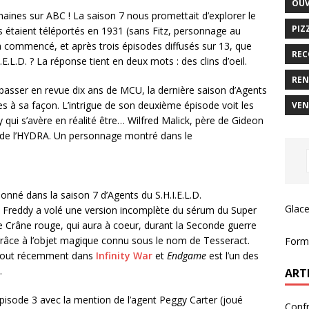
OUV
emaines sur ABC ! La saison 7 nous promettait d’explorer le
PIZ
os étaient téléportés en 1931 (sans Fitz, personnage au
a commencé, et après trois épisodes diffusés sur 13, que
REC
E.L.D. ? La réponse tient en deux mots : des clins d’oeil.
REN
passer en revue dix ans de MCU, la dernière saison d’Agents
nces à sa façon. L’intrigue de son deuxième épisode voit les
VEN
ui s’avère en réalité être… Wilfred Malick, père de Gideon
fs de l’HYDRA. Un personnage montré dans le
nné dans la saison 7 d’Agents du S.H.I.E.L.D.
Glace
e Freddy a volé une version incomplète du sérum du Super
de Crâne rouge, qui aura à coeur, durant la Seconde guerre
râce à l’objet magique connu sous le nom de Tesseract.
Forma
tout récemment dans
Infinity War
et
Endgame
est l’un des
.
ART
pisode 3 avec la mention de l’agent Peggy Carter (joué
Confr