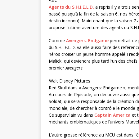
ABC
Agents du S.H.I.E.L.D.
a repris il y a trois s
passé puisqu’à la fin de la saison 6, nos hér
destin inconnu). Maintenant que la saison 7 
propose l’ultime aventure des agents du S.H.I.
Comme
Avengers: Endgame
permettait de 
du S.H.I.E.L.D. va elle aussi faire des référe
héros croiser un jeune homme appelé Freddy q
Malick, qui deviendra plus tard l’un des che
premier
Avengers
.
Walt Disney Pictures
Red Skull dans « Avengers: Endgame », mentio
Au cours de l’épisode, on découvre aussi qu
Soldat, qui sera responsable de la création 
mondiale, de chercher à contrôle le monde g
Ce supervilain vu dans
Captain America
et 
méchants emblématiques de l’univers Marvel
L’autre grosse référence au MCU est dans l’é