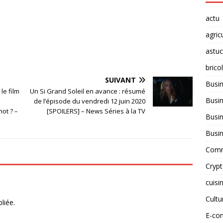
actu
agric
astu
brico
SUIVANT
Busi
le film
Un Si Grand Soleil en avance : résumé
Busin
de l’épisode du vendredi 12 juin 2020
ot ? –
[SPOILERS] – News Séries à la TV
Busin
Busi
Comm
Cryp
cuisi
Cult
liée.
E-co