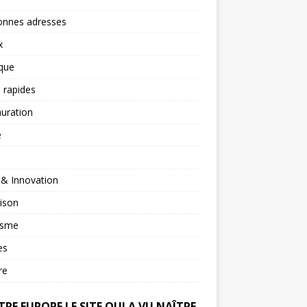
onnes adresses
x
ique
 rapides
uration
é
 & Innovation
ison
isme
es
re
RE EUROPE LE SITE QUI A VU NAÎTRE