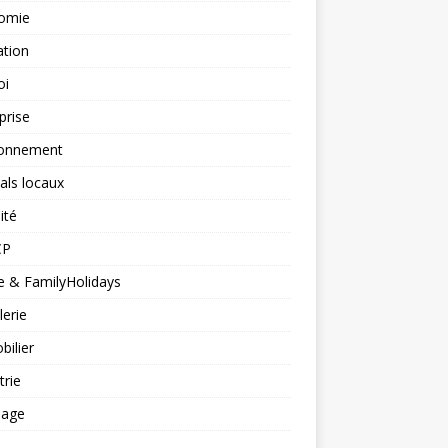
omie
ation
oi
prise
ronnement
vals locaux
ité
CP
 & FamilyHolidays
lerie
ilier
trie
nage