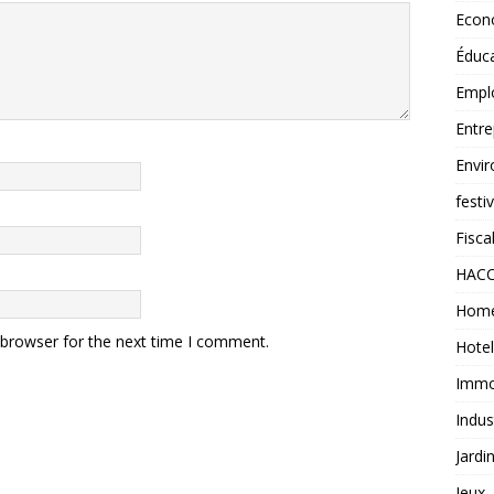
Econ
Éduc
Empl
Entre
Envi
festi
Fiscal
HAC
Home
 browser for the next time I comment.
Hotel
Immob
Indus
Jardi
Jeux