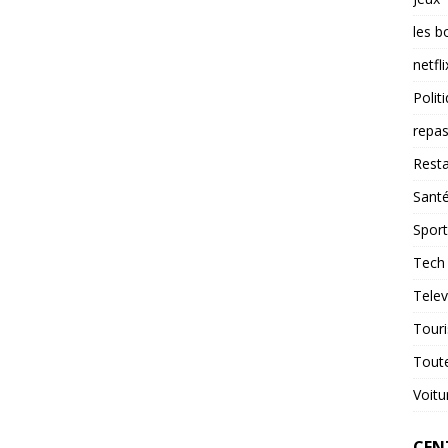
les b
netfli
Polit
repas
Resta
Sant
Sport
Tech
Telev
Tour
Tout
Voitu
CENT