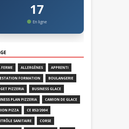
17
En ligne
GE
A FERME
ALLERGÈNES
APPRENTI
ESTATION FORMATION
BOULANGERIE
GET PIZZERIA
BUSINESS GLACE
INESS PLAN PIZZERIA
CAMION DE GLACE
ION PIZZA
CE 852/2004
TRÔLE SANITAIRE
CORSE