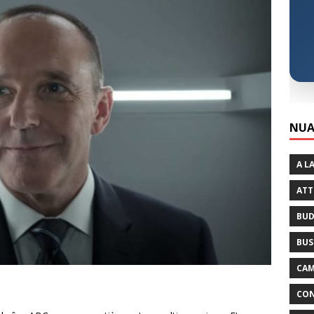
NUA
A L
ATT
BUD
BUS
CAM
CON