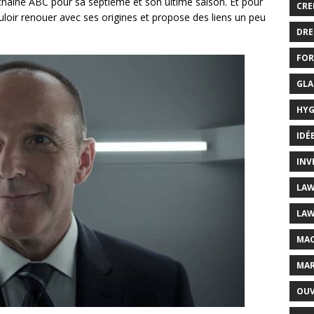
la chaîne ABC pour sa septième et son ultime saison. Et pour
CRE
loir renouer avec ses origines et propose des liens un peu
DRE
FOR
GLA
HYG
IDÉ
INV
LAW
LAW
MAC
MAR
OUV