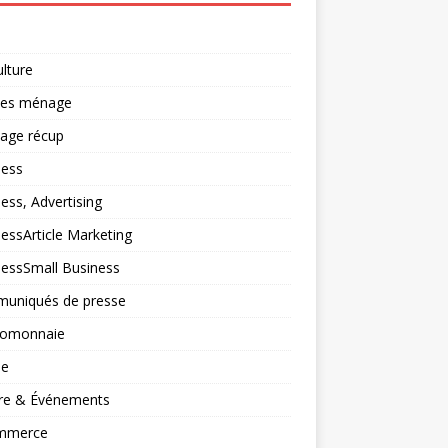
ulture
ces ménage
lage récup
ness
ess, Advertising
essArticle Marketing
nessSmall Business
uniqués de presse
tomonnaie
ne
ure & Événements
mmerce