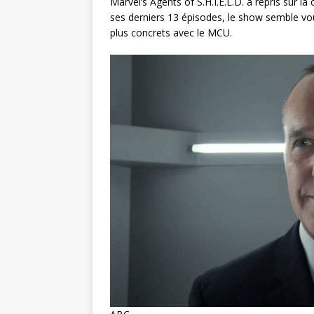
Marvel’s Agents of S.H.I.E.L.D. a repris sur 
ses derniers 13 épisodes, le show semble vou
plus concrets avec le MCU.