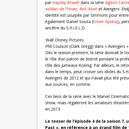
par
Hayley Atwell
dans la série
Agent Cart
soldat de l’hiver
,
Ant-Man
et
Avengers: En
identité est usurpée par Simmons pour entrer
également Daniel Sousa (
Enver Gjokaj
), per
ancêtre du S.H.I.E.L.D.
Walt Disney Pictures
Phil Coulson (Clark Gregg) dans « Avengers »
Dès le
season premiere
, la série donnait le 
le rôle d’un patron de bistrot pendant la prohi
rôle des jumeaux Koenig. Par ailleurs, le ret
dans le temps, peut croiser ses idoles du S.H.I
Avengers de 2012 et qui n’avait plus été prés
aux sources, en somme.
Ces liens de la série avec le Marvel Cinematic
show, mais régaleront les amateurs d’easters
en 2013.
Le teaser de l’épisode 4 de la saison 7, 
Past », en référence à un grand film de 