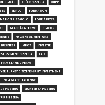
ME GLACÉE
CRÉER PIZZERIA
DDPP
ETS
EMPLOI
FORMATION
MATION PIZZAÏOLO
FOUR À PIZZA
CE
GLACE À LA FERME
GLACIER
IENNE
HYGIÈNE ALIMENTAIRE
E BUSINESS
IMPOT
INVESTIR
ESTISSEMENT PIZZERIA
LAIT
 FIRM STAYING PERMIT
YER TURKEY CITIZENSHIP BY INVESTMENT
HINE À GLACE ITALIENNE
GE PIZZERIA
MONTER SA PIZZERIA
RIR PIZZERIA