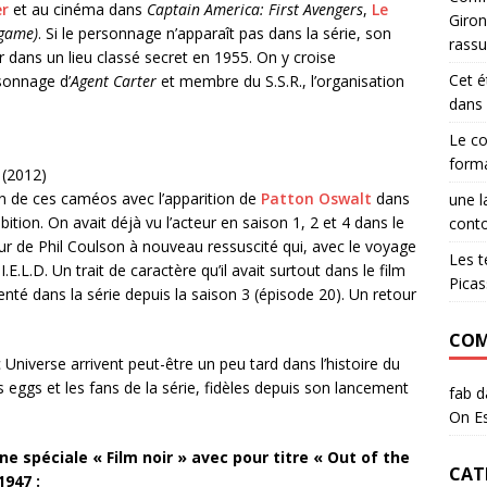
er
et au cinéma dans
Captain America: First Avengers
,
Le
Giron
dgame)
. Si le personnage n’apparaît pas dans la série, son
rassu
 dans un lieu classé secret en 1955. On y croise
Cet é
sonnage d’
Agent Carter
et membre du S.S.R., l’organisation
dans 
Le c
form
 (2012)
ton de ces caméos avec l’apparition de
Patton Oswalt
dans
une l
bition. On avait déjà vu l’acteur en saison 1, 2 et 4 dans le
conto
our de Phil Coulson à nouveau ressuscité qui, avec le voyage
Les t
.E.L.D. Un trait de caractère qu’il avait surtout dans le film
Pica
enté dans la série depuis la saison 3 (épisode 20). Un retour
COM
 Universe arrivent peut-être un peu tard dans l’histoire du
 eggs et les fans de la série, fidèles depuis son lancement
fab
d
On Es
une spéciale « Film noir » avec pour titre « Out of the
CAT
1947 :