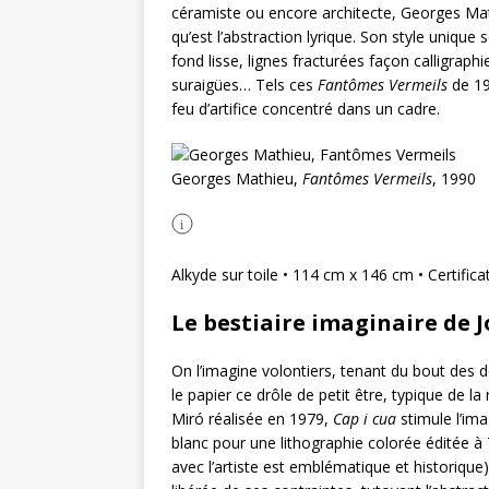
céramiste ou encore architecte, Georges Math
qu’est l’abstraction lyrique. Son style unique
fond lisse, lignes fracturées façon calligrap
suraigües… Tels ces
Fantômes Vermeils
de 19
feu d’artifice concentré dans un cadre.
Georges Mathieu,
Fantômes Vermeils
, 1990
i
Alkyde sur toile • 114 cm x 146 cm • Certificat 
Le bestiaire imaginaire de 
On l’imagine volontiers, tenant du bout des d
le papier ce drôle de petit être, typique de la
Miró réalisée en 1979,
Cap i cua
stimule l’imag
blanc pour une lithographie colorée éditée à 
avec l’artiste est emblématique et historique