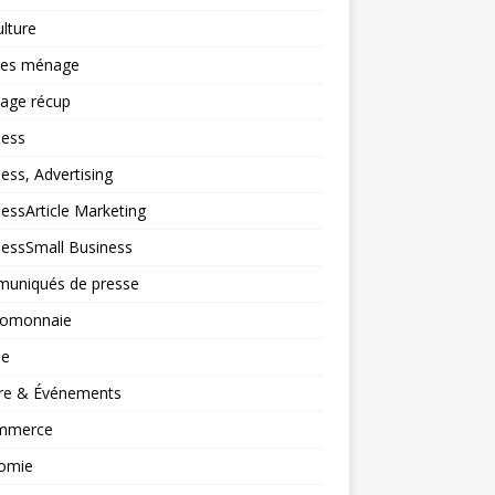
ulture
ces ménage
lage récup
ness
ess, Advertising
essArticle Marketing
nessSmall Business
uniqués de presse
tomonnaie
ne
ure & Événements
mmerce
omie