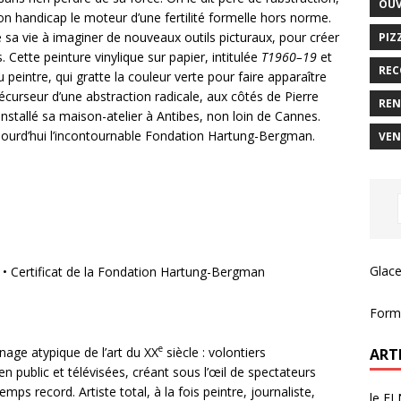
OUV
 son handicap le moteur d’une fertilité formelle hors norme.
e sa vie à imaginer de nouveaux outils picturaux, pour créer
PIZ
 Cette peinture vinylique sur papier, intitulée
T1960–19
et
REC
peintre, qui gratte la couleur verte pour faire apparaître
écurseur d’une abstraction radicale, aux côtés de Pierre
REN
stallé sa maison-atelier à Antibes, non loin de Cannes.
ujourd’hui l’incontournable Fondation Hartung-Bergman.
VEN
Glace
m • Certificat de la Fondation Hartung-Bergman
Forma
e
age atypique de l’art du XX
siècle : volontiers
ART
en public et télévisées, créant sous l’œil de spectateurs
record. Artiste total, à la fois peintre, journaliste,
le FL