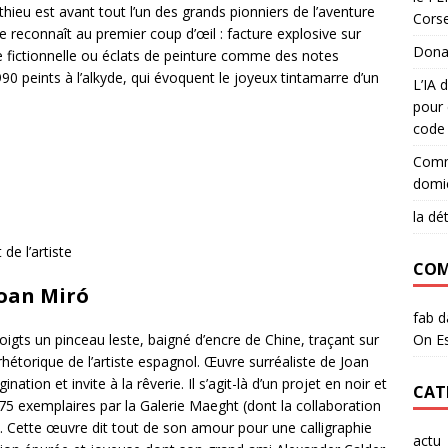
ieu est avant tout l’un des grands pionniers de l’aventure
Corse
 se reconnaît au premier coup d’œil : facture explosive sur
Dona
hie fictionnelle ou éclats de peinture comme des notes
90 peints à l’alkyde, qui évoquent le joyeux tintamarre d’un
L’IA 
pour 
code 
Commu
domic
la dé
de l’artiste
COM
Joan Miró
fab
d
On Es
oigts un pinceau leste, baigné d’encre de Chine, traçant sur
 rhétorique de l’artiste espagnol. Œuvre surréaliste de Joan
ination et invite à la rêverie. Il s’agit-là d’un projet en noir et
CAT
75 exemplaires par la Galerie Maeght (dont la collaboration
). Cette œuvre dit tout de son amour pour une calligraphie
actu