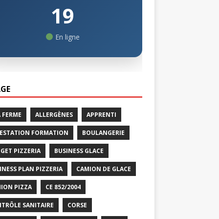
19
En ligne
GE
A FERME
ALLERGÈNES
APPRENTI
ESTATION FORMATION
BOULANGERIE
GET PIZZERIA
BUSINESS GLACE
INESS PLAN PIZZERIA
CAMION DE GLACE
ION PIZZA
CE 852/2004
TRÔLE SANITAIRE
CORSE