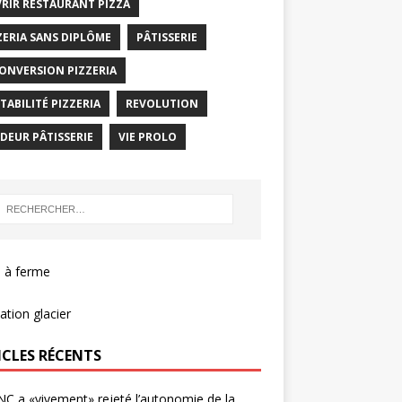
RIR RESTAURANT PIZZA
ZERIA SANS DIPLÔME
PÂTISSERIE
ONVERSION PIZZERIA
TABILITÉ PIZZERIA
REVOLUTION
DEUR PÂTISSERIE
VIE PROLO
 à ferme
tion glacier
ICLES RÉCENTS
NC a «vivement» rejeté l’autonomie de la