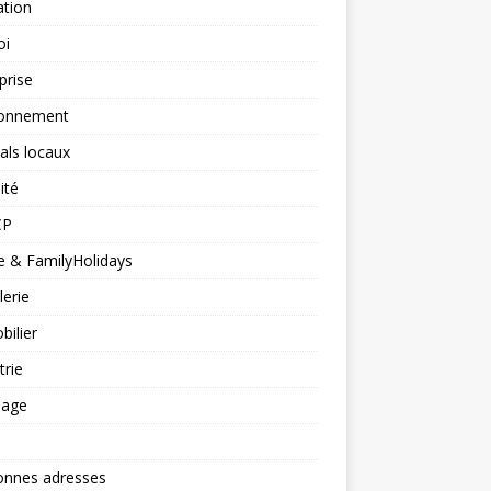
ation
oi
prise
ronnement
vals locaux
ité
CP
 & FamilyHolidays
lerie
ilier
trie
nage
onnes adresses