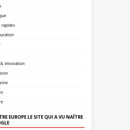
x
ique
 rapides
uration
é
 & Innovation
ison
isme
es
re
RE EUROPE LE SITE QUI A VU NAÎTRE
GLE