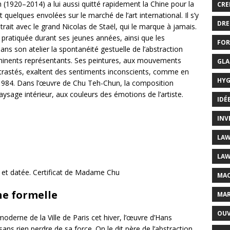
920–2014) a lui aussi quitté rapidement la Chine pour la
CRE
quelques envolées sur le marché de l’art international. Il s’y
DRE
strait avec le grand Nicolas de Staël, qui le marque à jamais.
, pratiquée durant ses jeunes années, ainsi que les
FOR
ans son atelier la spontanéité gestuelle de l’abstraction
 éminents représentants. Ses peintures, aux mouvements
GLA
ontrastés, exaltent des sentiments inconscients, comme en
HYG
1984. Dans l’œuvre de Chu Teh-Chun, la composition
ysage intérieur, aux couleurs des émotions de l’artiste.
IDÉ
INV
LAW
LAW
 et datée. Certificat de Madame Chu
MAC
he formelle
MAR
OUV
derne de la Ville de Paris cet hiver, l’œuvre d’Hans
ns rien perdre de sa force. On le dit père de l’abstraction,