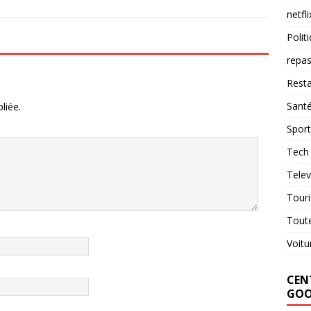
netfli
Polit
repas
Resta
Sant
liée.
Sport
Tech
Telev
Tour
Tout
Voitu
CENT
GOO