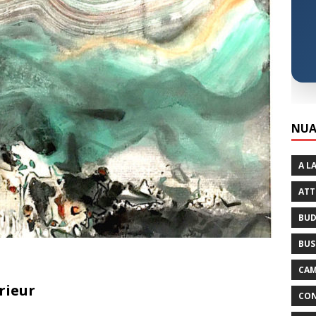
NUA
A L
ATT
BUD
BUS
CAM
rieur
CON