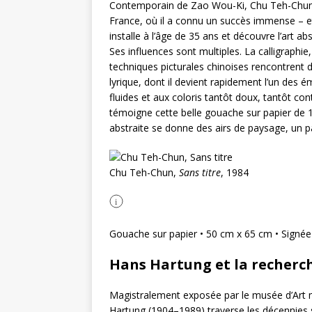
Contemporain de Zao Wou-Ki, Chu Teh-Chun (1
France, où il a connu un succès immense – et 
installe à l’âge de 35 ans et découvre l’art ab
Ses influences sont multiples. La calligraphie
techniques picturales chinoises rencontrent d
lyrique, dont il devient rapidement l’un des
fluides et aux coloris tantôt doux, tantôt c
témoigne cette belle gouache sur papier de 
abstraite se donne des airs de paysage, un pa
Chu Teh-Chun,
Sans titre
, 1984
i
Gouache sur papier • 50 cm x 65 cm • Signée
Hans Hartung et la recherc
Magistralement exposée par le musée d’Art mo
Hartung (1904–1989) traverse les décennies sa