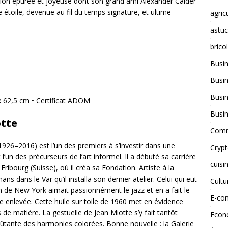
action épurée et joyeuse dont son grand ami Alexander Calder
ne étoile, devenue au fil du temps signature, et ultime
agric
astu
brico
Busi
Busin
Busin
x 62,5 cm • Certificat ADOM
Busi
otte
Comm
926–2016) est l’un des premiers à s’investir dans une
Cryp
l’un des précurseurs de l’art informel. Il a débuté sa carrière
cuisi
Fribourg (Suisse), où il créa sa Fondation. Artiste à la
ans dans le Var qu’il installa son dernier atelier. Celui qui eut
Cult
de New York aimait passionnément le jazz et en a fait le
E-co
e enlevée. Cette huile sur toile de 1960 met en évidence
 de matière. La gestuelle de Jean Miotte s’y fait tantôt
Econ
ûtante des harmonies colorées. Bonne nouvelle : la Galerie