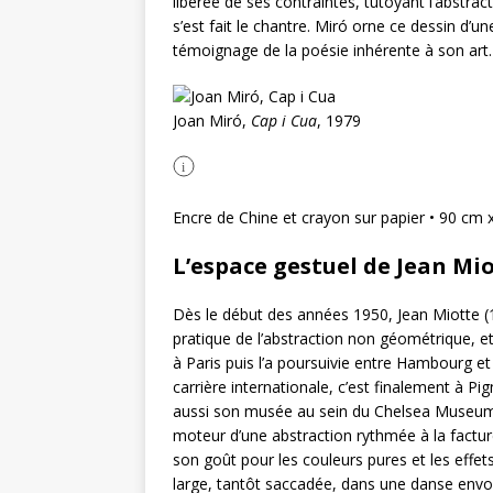
libérée de ses contraintes, tutoyant l’abstr
s’est fait le chantre. Miró orne ce dessin d’u
témoignage de la poésie inhérente à son art.
Joan Miró,
Cap i Cua
, 1979
i
Encre de Chine et crayon sur papier • 90 cm 
L’espace gestuel de Jean Mi
Dès le début des années 1950, Jean Miotte (1
pratique de l’abstraction non géométrique, et 
à Paris puis l’a poursuivie entre Hambourg et 
carrière internationale, c’est finalement à Pign
aussi son musée au sein du Chelsea Museum 
moteur d’une abstraction rythmée à la factur
son goût pour les couleurs pures et les effets
large, tantôt saccadée, dans une danse envo