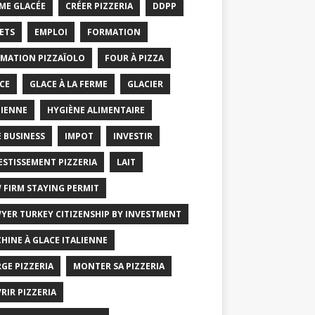
ME GLACÉE
CRÉER PIZZERIA
DDPP
ETS
EMPLOI
FORMATION
MATION PIZZAÏOLO
FOUR À PIZZA
CE
GLACE À LA FERME
GLACIER
IENNE
HYGIÈNE ALIMENTAIRE
E BUSINESS
IMPOT
INVESTIR
ESTISSEMENT PIZZERIA
LAIT
 FIRM STAYING PERMIT
YER TURKEY CITIZENSHIP BY INVESTMENT
HINE À GLACE ITALIENNE
GE PIZZERIA
MONTER SA PIZZERIA
RIR PIZZERIA