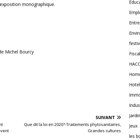
Éduc
 exposition monographique.
Empl
Entre
Envi
festi
t de Michel Bourcy
Fiscal
HAC
Home
Hotel
Immob
Indus
Jardi
SUIVANT
nt
Que dit la loi en 2020?-Traitements phytosanitaires,
Jeux
ivent
Grandes cultures
les b