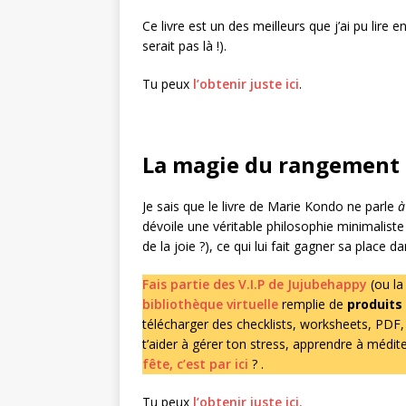
Ce livre est un des meilleurs que j’ai pu lire
serait pas là !).
Tu peux
l’obtenir juste ici
.
La magie du rangement 
Je sais que le livre de Marie Kondo ne parle
à
dévoile une véritable philosophie minimaliste 
de la joie ?), ce qui lui fait gagner sa place d
Fais partie des V.I.P de Jujubehappy
(ou la
bibliothèque virtuelle
remplie de
produits
télécharger des checklists, worksheets, PDF
t’aider à gérer ton stress, apprendre à médit
fête, c’est par ici
? .
Tu peux
l’obtenir juste ici.