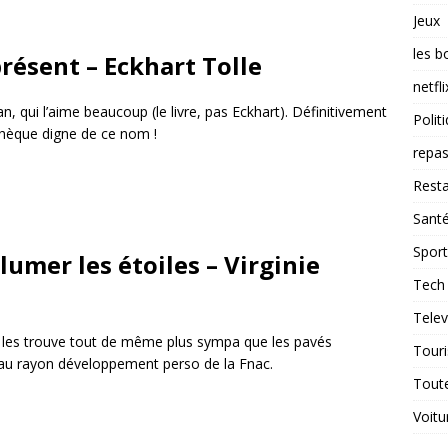
Jeux
les b
ésent – Eckhart Tolle
netfli
n, qui l’aime beaucoup (le livre, pas Eckhart). Définitivement
Polit
othèque digne de ce nom !
repas
Resta
Sant
Sport
lumer les étoiles – Virginie
Tech
Telev
je les trouve tout de même plus sympa que les pavés
Tour
r au rayon développement perso de la Fnac.
Tout
Voitu