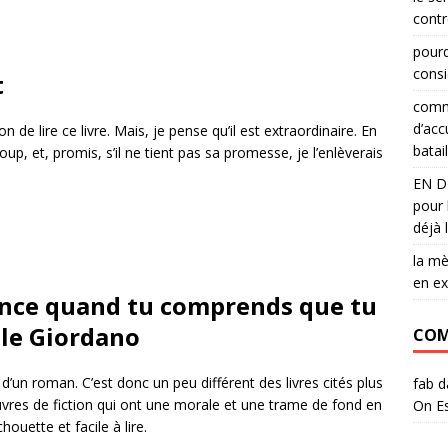
contr
pourq
consi
t
comme
d’acc
n de lire ce livre. Mais, je pense qu’il est extraordinaire. En
batail
up, et, promis, s’il ne tient pas sa promesse, je l’enlèverais
EN DI
pour 
déjà 
la mè
en e
nce quand tu comprends que tu
lle Giordano
COM
it d’un roman. C’est donc un peu différent des livres cités plus
fab
d
euvres de fiction qui ont une morale et une trame de fond en
On Es
ouette et facile à lire.