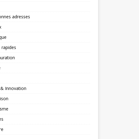
onnes adresses
x
ique
 rapides
uration
é
 & Innovation
ison
isme
es
re