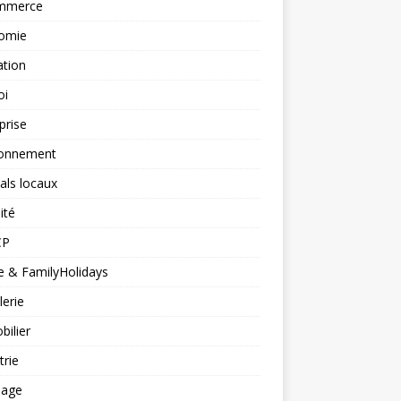
mmerce
omie
ation
oi
prise
ronnement
vals locaux
ité
CP
 & FamilyHolidays
lerie
ilier
trie
nage