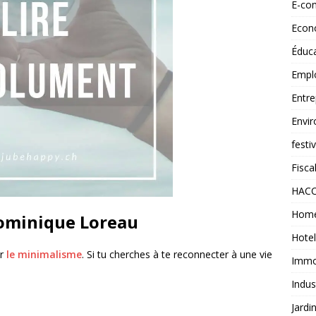
E-co
Econ
Éduc
Empl
Entre
Envi
festi
Fiscal
HAC
Home
 Dominique Loreau
Hotel
ur
le minimalisme
. Si tu cherches à te reconnecter à une vie
Immob
Indus
Jardi