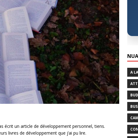
NUA
A L
ATT
BUD
BUS
CAM
as écrit un article de développement personnel, tiens.
CON
eurs livres de développement que j’ai pu lire.