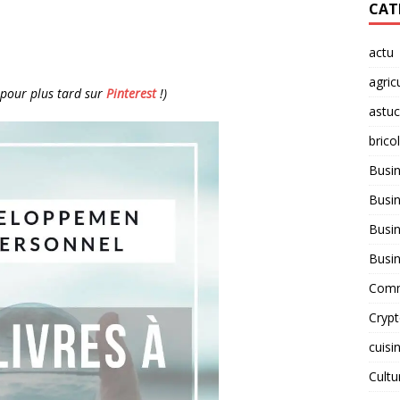
CAT
actu
agric
e pour plus tard sur
Pinterest
!)
astu
brico
Busi
Busin
Busin
Busi
Comm
Cryp
cuisi
Cult