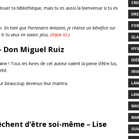
CRE
flouer ta bibliothèque, mais tu es aussi la bienvenue si tu es
DRE
FOR
tion. En tant que Partenaire Amazon, je réalise un bénéfice sur
Si tu veux en savoir plus,
clique ici
.)
GLA
 – Don Miguel Ruiz
HYG
IDÉ
 Tous les livres de cet auteur valent la peine d’être lus,
ité.
INV
LAW
our beaucoup devenus leur mantra.
LAW
MAC
MAR
êchent d’être soi-même – Lise
OUV