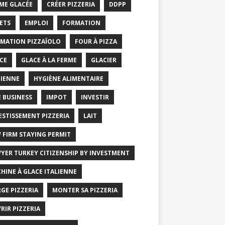
ME GLACÉE
CRÉER PIZZERIA
DDPP
ETS
EMPLOI
FORMATION
MATION PIZZAÏOLO
FOUR À PIZZA
CE
GLACE À LA FERME
GLACIER
IENNE
HYGIÈNE ALIMENTAIRE
E BUSINESS
IMPOT
INVESTIR
ESTISSEMENT PIZZERIA
LAIT
 FIRM STAYING PERMIT
YER TURKEY CITIZENSHIP BY INVESTMENT
HINE À GLACE ITALIENNE
GE PIZZERIA
MONTER SA PIZZERIA
RIR PIZZERIA