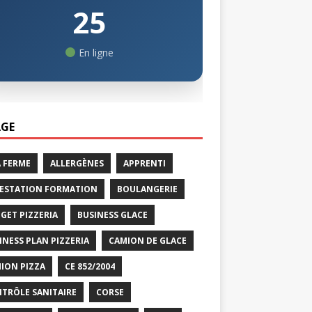
25
En ligne
GE
A FERME
ALLERGÈNES
APPRENTI
ESTATION FORMATION
BOULANGERIE
GET PIZZERIA
BUSINESS GLACE
INESS PLAN PIZZERIA
CAMION DE GLACE
ION PIZZA
CE 852/2004
TRÔLE SANITAIRE
CORSE