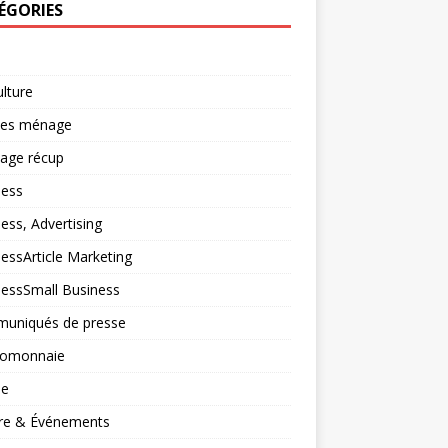
ÉGORIES
ulture
ces ménage
lage récup
ness
ess, Advertising
essArticle Marketing
nessSmall Business
uniqués de presse
tomonnaie
ne
ure & Événements