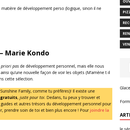
OUV
 en matière de développement perso (logique, sinon il ne
PIZ
REC
REN
VEN
– Marie Kondo
 priori pas
de développement personnel, mais elle nous
ainsi qu’une nouvelle façon de voir les objets (M’amène t-il
ans cette sélection.
Glace
 Sunshine Family, comme tu préfères)! Il existe une
 gratuits
,
juste pour toi
. Dedans, tu peux y trouver et
Forma
, guides et autres trésors du développement personnel pour
er, prendre soin de toi et bien plus encore ! Pour
joindre la
ART
le sé