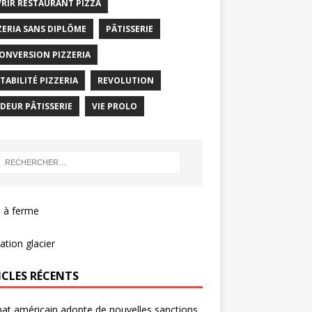
RIR RESTAURANT PIZZA
ZERIA SANS DIPLÔME
PÂTISSERIE
ONVERSION PIZZERIA
TABILITÉ PIZZERIA
REVOLUTION
DEUR PÂTISSERIE
VIE PROLO
 à ferme
tion glacier
ICLES RÉCENTS
nat américain adopte de nouvelles sanctions