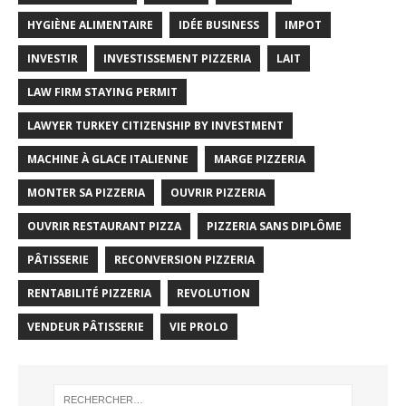
HYGIÈNE ALIMENTAIRE
IDÉE BUSINESS
IMPOT
INVESTIR
INVESTISSEMENT PIZZERIA
LAIT
LAW FIRM STAYING PERMIT
LAWYER TURKEY CITIZENSHIP BY INVESTMENT
MACHINE À GLACE ITALIENNE
MARGE PIZZERIA
MONTER SA PIZZERIA
OUVRIR PIZZERIA
OUVRIR RESTAURANT PIZZA
PIZZERIA SANS DIPLÔME
PÂTISSERIE
RECONVERSION PIZZERIA
RENTABILITÉ PIZZERIA
REVOLUTION
VENDEUR PÂTISSERIE
VIE PROLO