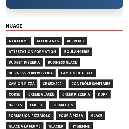
NUAGE
A LA FERME
ALLERGÈNES
APPRENTI
ATTESTATION FORMATION
BOULANGERIE
BUDGET PIZZERIA
BUSINESS GLACE
BUSINESS PLAN PIZZERIA
CAMION DE GLACE
CAMION PIZZA
CE 852/2004
CONTRÔLE SANITAIRE
CORSE
CREME GLACÉE
CRÉER PIZZERIA
DDPP
DREETS
EMPLOI
FORMATION
FORMATION PIZZAÏOLO
FOUR À PIZZA
GLACE
GLACE À LA FERME
GLACIER
HYGIENNE