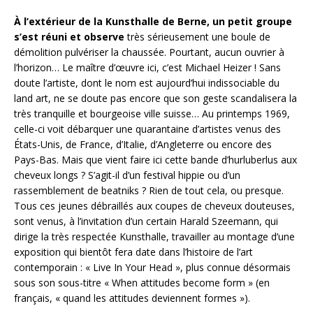
À l’extérieur de la Kunsthalle de Berne, un petit groupe
s’est réuni et observe
très sérieusement une boule de
démolition pulvériser la chaussée. Pourtant, aucun ouvrier à
l’horizon… Le maître d’œuvre ici, c’est Michael Heizer ! Sans
doute l’artiste, dont le nom est aujourd’hui indissociable du
land art, ne se doute pas encore que son geste scandalisera la
très tranquille et bourgeoise ville suisse… Au printemps 1969,
celle-ci voit débarquer une quarantaine d’artistes venus des
États-Unis, de France, d’Italie, d’Angleterre ou encore des
Pays-Bas. Mais que vient faire ici cette bande d’hurluberlus aux
cheveux longs ? S’agit-il d’un festival hippie ou d’un
rassemblement de beatniks ? Rien de tout cela, ou presque.
Tous ces jeunes débraillés aux coupes de cheveux douteuses,
sont venus, à l’invitation d’un certain Harald Szeemann, qui
dirige la très respectée Kunsthalle, travailler au montage d’une
exposition qui bientôt fera date dans l’histoire de l’art
contemporain : « Live In Your Head », plus connue désormais
sous son sous-titre « When attitudes become form » (en
français, « quand les attitudes deviennent formes »).