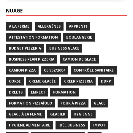
NUAGE
A LA FERME
ALLERGÈNES
APPRENTI
ATTESTATION FORMATION
BOULANGERIE
BUDGET PIZZERIA
BUSINESS GLACE
BUSINESS PLAN PIZZERIA
CAMION DE GLACE
CAMION PIZZA
CE 852/2004
CONTRÔLE SANITAIRE
CORSE
CREME GLACÉE
CRÉER PIZZERIA
DDPP
DREETS
EMPLOI
FORMATION
FORMATION PIZZAÏOLO
FOUR À PIZZA
GLACE
GLACE À LA FERME
GLACIER
HYGIENNE
HYGIÈNE ALIMENTAIRE
IDÉE BUSINESS
IMPOT