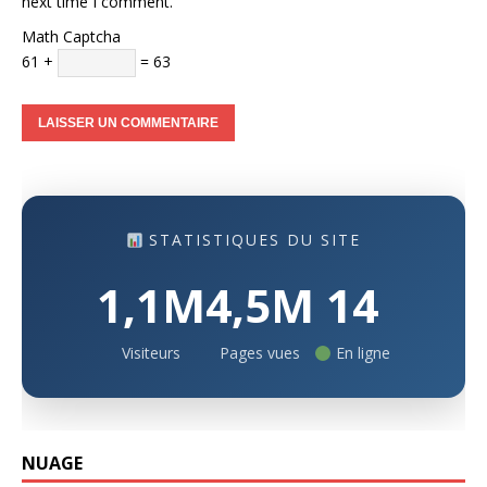
next time I comment.
Math Captcha
61 +
= 63
STATISTIQUES DU SITE
1,1M
4,5M
14
Visiteurs
Pages vues
En ligne
NUAGE