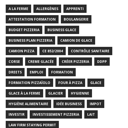
A LA FERME
ALLERGÈNES
APPRENTI
ATTESTATION FORMATION
BOULANGERIE
BUDGET PIZZERIA
BUSINESS GLACE
BUSINESS PLAN PIZZERIA
CAMION DE GLACE
CAMION PIZZA
CE 852/2004
CONTRÔLE SANITAIRE
CORSE
CREME GLACÉE
CRÉER PIZZERIA
DDPP
DREETS
EMPLOI
FORMATION
FORMATION PIZZAÏOLO
FOUR À PIZZA
GLACE
GLACE À LA FERME
GLACIER
HYGIENNE
HYGIÈNE ALIMENTAIRE
IDÉE BUSINESS
IMPOT
INVESTIR
INVESTISSEMENT PIZZERIA
LAIT
LAW FIRM STAYING PERMIT