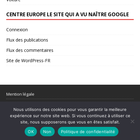
CENTRE EUROPE LE SITE QUI A VU NAÎTRE GOOGLE
Connexion
Flux des publications
Flux des commentaires
Site de WordPress-FR
Mention légale
Partager votre flux rss
Nous utilisons des cookies pour vous garantir la meilleure
expérience sur notre site web. Si vous continuez à utiliser ce
© 1998–2026 Centre Europe Actu – L’actualité utile et les sujets qui
site, nous supposerons que vous en êtes satisfait.
comptent.
OK
Non
Politique de confidentialité
Mentions légales
|
Contact