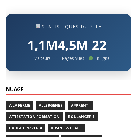
STATISTIQUES DU SITE
1,1M
4,5M
22
Visiteurs
Pages vues
En ligne
NUAGE
A LA FERME
ALLERGÈNES
APPRENTI
ATTESTATION FORMATION
BOULANGERIE
BUDGET PIZZERIA
BUSINESS GLACE