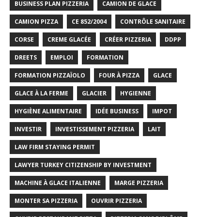
BUSINESS PLAN PIZZERIA
CAMION DE GLACE
CAMION PIZZA
CE 852/2004
CONTRÔLE SANITAIRE
CORSE
CREME GLACÉE
CRÉER PIZZERIA
DDPP
DREETS
EMPLOI
FORMATION
FORMATION PIZZAÏOLO
FOUR À PIZZA
GLACE
GLACE À LA FERME
GLACIER
HYGIENNE
HYGIÈNE ALIMENTAIRE
IDÉE BUSINESS
IMPOT
INVESTIR
INVESTISSEMENT PIZZERIA
LAIT
LAW FIRM STAYING PERMIT
LAWYER TURKEY CITIZENSHIP BY INVESTMENT
MACHINE À GLACE ITALIENNE
MARGE PIZZERIA
MONTER SA PIZZERIA
OUVRIR PIZZERIA