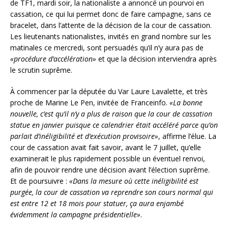
de TF1, mardi soir, la nationaliste a annoncé un pourvoi en
cassation, ce qui lui permet donc de faire campagne, sans ce
bracelet, dans l’attente de la décision de la cour de cassation.
Les lieutenants nationalistes, invités en grand nombre sur les
matinales ce mercredi, sont persuadés qu’il n’y aura pas de
«procédure d’accélération»
et que la décision interviendra après
le scrutin suprême.
À commencer par la députée du Var Laure Lavalette, et très
proche de Marine Le Pen, invitée de Franceinfo.
«La bonne
nouvelle, c’est qu’il n’y a plus de raison que la cour de cassation
statue en janvier puisque ce calendrier était accéléré parce qu’on
parlait d’inéligibilité et d’exécution provisoire»
, affirme l’élue. La
cour de cassation avait fait savoir, avant le 7 juillet, qu’elle
examinerait le plus rapidement possible un éventuel renvoi,
afin de pouvoir rendre une décision avant l’élection suprême.
Et de poursuivre :
«Dans la mesure où cette inéligibilité est
purgée, la cour de cassation va reprendre son cours normal qui
est entre 12 et 18 mois pour statuer, ça aura enjambé
évidemment la campagne présidentielle»
.