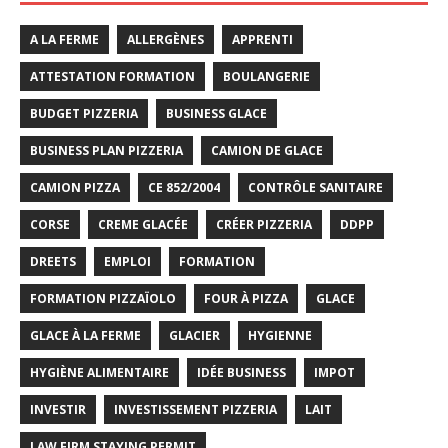
A LA FERME
ALLERGÈNES
APPRENTI
ATTESTATION FORMATION
BOULANGERIE
BUDGET PIZZERIA
BUSINESS GLACE
BUSINESS PLAN PIZZERIA
CAMION DE GLACE
CAMION PIZZA
CE 852/2004
CONTRÔLE SANITAIRE
CORSE
CREME GLACÉE
CRÉER PIZZERIA
DDPP
DREETS
EMPLOI
FORMATION
FORMATION PIZZAÏOLO
FOUR À PIZZA
GLACE
GLACE À LA FERME
GLACIER
HYGIENNE
HYGIÈNE ALIMENTAIRE
IDÉE BUSINESS
IMPOT
INVESTIR
INVESTISSEMENT PIZZERIA
LAIT
LAW FIRM STAYING PERMIT