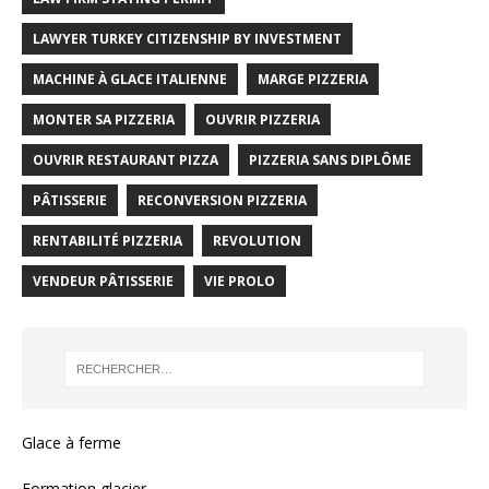
LAWYER TURKEY CITIZENSHIP BY INVESTMENT
MACHINE À GLACE ITALIENNE
MARGE PIZZERIA
MONTER SA PIZZERIA
OUVRIR PIZZERIA
OUVRIR RESTAURANT PIZZA
PIZZERIA SANS DIPLÔME
PÂTISSERIE
RECONVERSION PIZZERIA
RENTABILITÉ PIZZERIA
REVOLUTION
VENDEUR PÂTISSERIE
VIE PROLO
Glace à ferme
Formation glacier