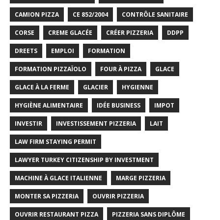
CAMION PIZZA
CE 852/2004
CONTRÔLE SANITAIRE
CORSE
CREME GLACÉE
CRÉER PIZZERIA
DDPP
DREETS
EMPLOI
FORMATION
FORMATION PIZZAÏOLO
FOUR À PIZZA
GLACE
GLACE À LA FERME
GLACIER
HYGIENNE
HYGIÈNE ALIMENTAIRE
IDÉE BUSINESS
IMPOT
INVESTIR
INVESTISSEMENT PIZZERIA
LAIT
LAW FIRM STAYING PERMIT
LAWYER TURKEY CITIZENSHIP BY INVESTMENT
MACHINE À GLACE ITALIENNE
MARGE PIZZERIA
MONTER SA PIZZERIA
OUVRIR PIZZERIA
OUVRIR RESTAURANT PIZZA
PIZZERIA SANS DIPLÔME