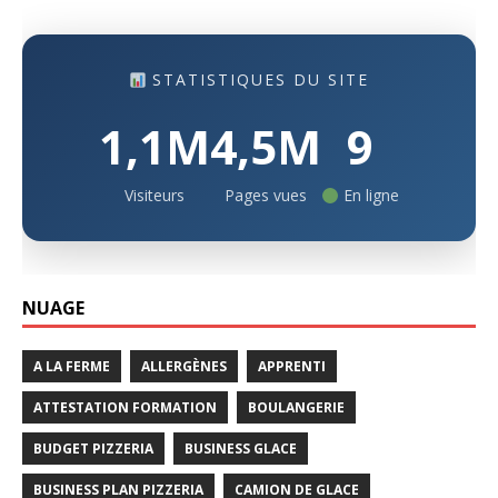
STATISTIQUES DU SITE
1,1M
4,5M
9
Visiteurs
Pages vues
En ligne
NUAGE
A LA FERME
ALLERGÈNES
APPRENTI
ATTESTATION FORMATION
BOULANGERIE
BUDGET PIZZERIA
BUSINESS GLACE
BUSINESS PLAN PIZZERIA
CAMION DE GLACE