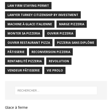
LAW FIRM STAYING PERMIT
LAWYER TURKEY CITIZENSHIP BY INVESTMENT
MACHINE À GLACE ITALIENNE
MARGE PIZZERIA
MONTER SA PIZZERIA
OUVRIR PIZZERIA
OUVRIR RESTAURANT PIZZA
PIZZERIA SANS DIPLÔME
PÂTISSERIE
RECONVERSION PIZZERIA
RENTABILITÉ PIZZERIA
REVOLUTION
VENDEUR PÂTISSERIE
VIE PROLO
Glace à ferme