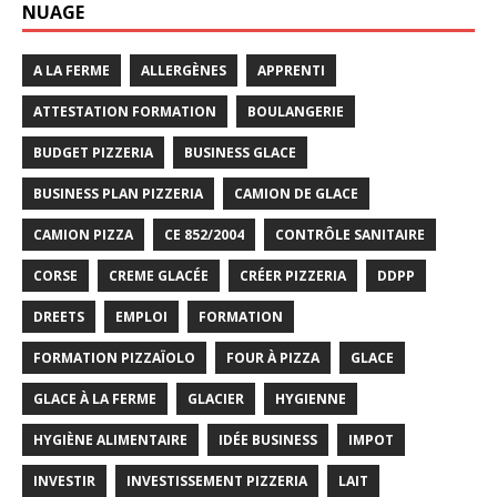
NUAGE
A LA FERME
ALLERGÈNES
APPRENTI
ATTESTATION FORMATION
BOULANGERIE
BUDGET PIZZERIA
BUSINESS GLACE
BUSINESS PLAN PIZZERIA
CAMION DE GLACE
CAMION PIZZA
CE 852/2004
CONTRÔLE SANITAIRE
CORSE
CREME GLACÉE
CRÉER PIZZERIA
DDPP
DREETS
EMPLOI
FORMATION
FORMATION PIZZAÏOLO
FOUR À PIZZA
GLACE
GLACE À LA FERME
GLACIER
HYGIENNE
HYGIÈNE ALIMENTAIRE
IDÉE BUSINESS
IMPOT
INVESTIR
INVESTISSEMENT PIZZERIA
LAIT