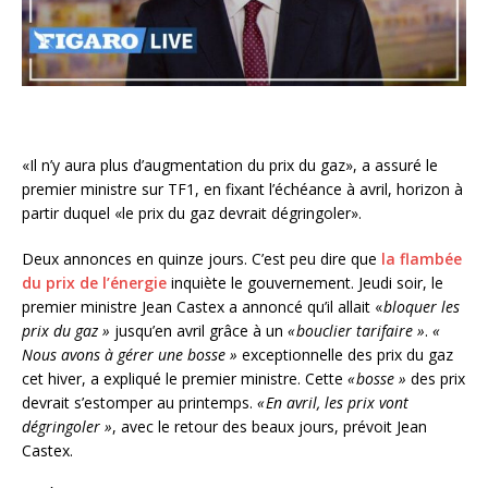
«Il n’y aura plus d’augmentation du prix du gaz», a assuré le
premier ministre sur TF1, en fixant l’échéance à avril, horizon à
partir duquel «le prix du gaz devrait dégringoler».
Deux annonces en quinze jours. C’est peu dire que
la flambée
du prix de l’énergie
inquiète le gouvernement. Jeudi soir, le
premier ministre Jean Castex a annoncé qu’il allait «
bloquer les
prix du gaz »
jusqu’en avril grâce à un
« bouclier tarifaire »
.
«
Nous avons à gérer une bosse »
exceptionnelle des prix du gaz
cet hiver, a expliqué le premier ministre. Cette
« bosse »
des prix
devrait s’estomper au printemps.
« En avril, les prix vont
dégringoler »
, avec le retour des beaux jours, prévoit Jean
Castex.