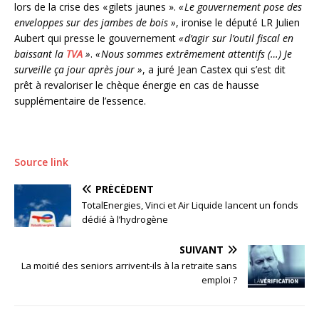
lors de la crise des « gilets jaunes ».
« Le gouvernement pose des
enveloppes sur des jambes de bois »
, ironise le député LR Julien
Aubert qui presse le gouvernement
« d’agir sur l’outil fiscal en
baissant la
TVA
»
.
« Nous sommes extrêmement attentifs (…) Je
surveille ça jour après jour »
, a juré Jean Castex qui s’est dit
prêt à revaloriser le chèque énergie en cas de hausse
supplémentaire de l’essence.
Source link
PRÉCÉDENT
TotalEnergies, Vinci et Air Liquide lancent un fonds
dédié à l’hydrogène
SUIVANT
La moitié des seniors arrivent-ils à la retraite sans
emploi ?