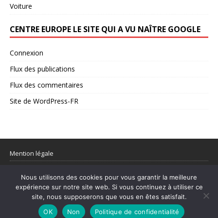
Voiture
CENTRE EUROPE LE SITE QUI A VU NAÎTRE GOOGLE
Connexion
Flux des publications
Flux des commentaires
Site de WordPress-FR
Mention légale
Partager votre flux rss
Nous utilisons des cookies pour vous garantir la meilleure
expérience sur notre site web. Si vous continuez à utiliser ce
© 1998–2026 Centre Europe Actu – L’actualité utile et les sujets qui
site, nous supposerons que vous en êtes satisfait.
comptent.
OK
Non
Politique de confidentialité
Mentions légales
|
Contact