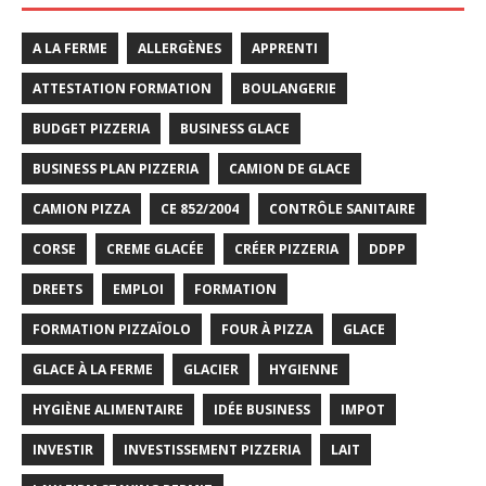
A LA FERME
ALLERGÈNES
APPRENTI
ATTESTATION FORMATION
BOULANGERIE
BUDGET PIZZERIA
BUSINESS GLACE
BUSINESS PLAN PIZZERIA
CAMION DE GLACE
CAMION PIZZA
CE 852/2004
CONTRÔLE SANITAIRE
CORSE
CREME GLACÉE
CRÉER PIZZERIA
DDPP
DREETS
EMPLOI
FORMATION
FORMATION PIZZAÏOLO
FOUR À PIZZA
GLACE
GLACE À LA FERME
GLACIER
HYGIENNE
HYGIÈNE ALIMENTAIRE
IDÉE BUSINESS
IMPOT
INVESTIR
INVESTISSEMENT PIZZERIA
LAIT