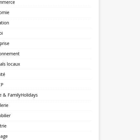
mmerce
omie
ation
oi
prise
ronnement
vals locaux
ité
CP
 & FamilyHolidays
lerie
ilier
trie
nage