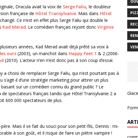
OUV
riginale, Dracula avait la voix de
Serge Faliu
, le doubleur
PIZ
rsion française de
Hôtel Transylvanie
. Mais dans
Hôtel
 changé. Ce n’est en effet plus Serge Faliu qui double le
REC
is
Kad Merad
. Le comédien français rejoint donc
Virginie
REN
plusieurs années, Kad Merad avait déjà prêté sa voix à
VEN
des ours
(2003), un manchot dans
Happy Feet 1
& 2 (2006-
nd
(2010). L’acteur n’en n’est donc pas à son coup d’essai.
 a choisi de remplacer Serge Failu, qui n’est pourtant pas à
 ou s’agit-il d’une stratégie marketing pour attirer un plus
 basant sur un comédien connu du grand public ? Le
Glace
on de spectateurs français tandis que Hôtel Transylvanie 2 a
soit 600 000 spectateurs de plus.
Forma
ART
re. Mais il se fait du souci pour son petit-fils, Dennis : mi-
able à son goût, et il risque de faire un piètre vampire !
comme