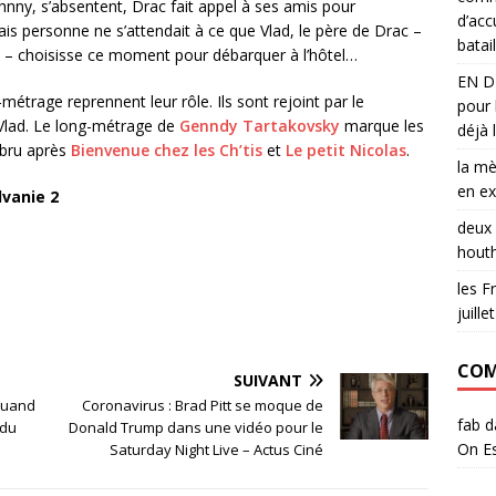
ohnny, s’absentent, Drac fait appel à ses amis pour
d’acc
s personne ne s’attendait à ce que Vlad, le père de Drac –
batail
le – choisisse ce moment pour débarquer à l’hôtel…
EN DI
trage reprennent leur rôle. Ils sont rejoint par le
pour 
 Vlad. Le long-métrage de
Genndy Tartakovsky
marque les
déjà 
abru après
Bienvenue chez les Ch’tis
et
Le petit Nicolas
.
la mè
en e
vanie 2
deux 
houth
les F
juillet
COM
SUIVANT
 quand
Coronavirus : Brad Pitt se moque de
fab
d
 du
Donald Trump dans une vidéo pour le
On Es
Saturday Night Live – Actus Ciné