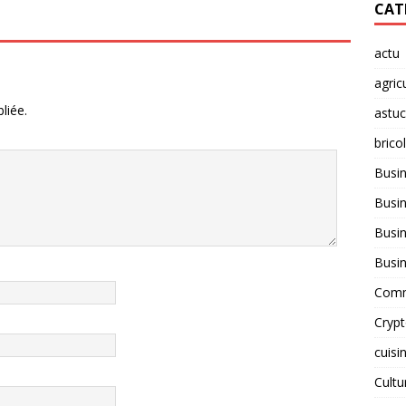
CAT
actu
agric
liée.
astu
brico
Busi
Busin
Busin
Busi
Comm
Cryp
cuisi
Cult