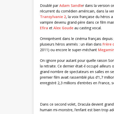
Doublé par
Adam Sandle
r dans la version o
récurrent du comédien américain, dans la ve
Transylvanie 2
, la voix française du héros a
vampire devenu grand-père dans ce film ma
Efira
et
Alex Goude
au casting vocal.
Omniprésent dans le cinéma français depuis 
plusieurs héros animés : un élan dans
Frère 
2011) ou encore le super-méchant
Megami
On ignore pour autant pour quelle raison Sony
la retraite. Ce dernier était-il occupé ailleurs
grand nombre de spectateurs en salles en se
premier film avait rassemblé plus d’1,7 milli
enregistré 2,3 millions d’entrées en France, 
Dans ce second volet, Dracula devient grand-pè
humain mi-monstre, l’enfant est bien trop ador