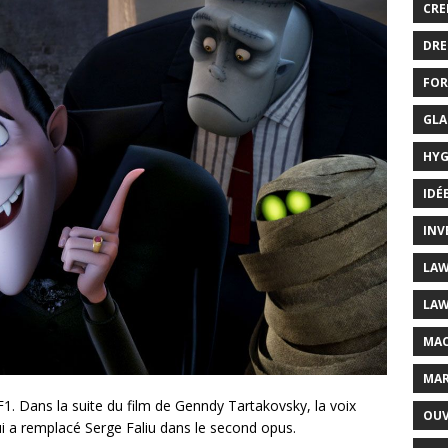
CRE
DRE
FOR
GLA
HYG
IDÉ
INV
LAW
LAW
MAC
MAR
TF1. Dans la suite du film de Genndy Tartakovsky, la voix
OUV
i a remplacé Serge Faliu dans le second opus.