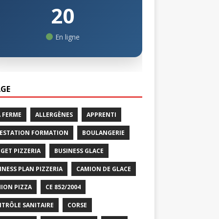
20
En ligne
GE
A FERME
ALLERGÈNES
APPRENTI
ESTATION FORMATION
BOULANGERIE
GET PIZZERIA
BUSINESS GLACE
INESS PLAN PIZZERIA
CAMION DE GLACE
ION PIZZA
CE 852/2004
TRÔLE SANITAIRE
CORSE