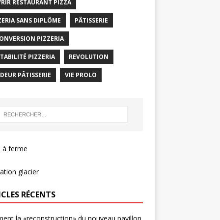
RIR RESTAURANT PIZZA
ZERIA SANS DIPLÔME
PÂTISSERIE
ONVERSION PIZZERIA
TABILITÉ PIZZERIA
REVOLUTION
DEUR PÂTISSERIE
VIE PROLO
 à ferme
tion glacier
ICLES RÉCENTS
nt la «reconstruction» du nouveau pavillon