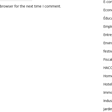
E-co
 browser for the next time I comment.
Econ
Éduc
Empl
Entre
Envi
festi
Fiscal
HAC
Home
Hotel
Immob
Indus
Jardi