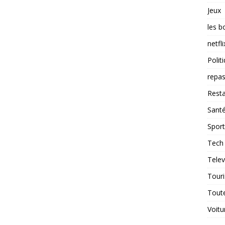
Jeux
les b
netfli
Polit
repas
Resta
Sant
Sport
Tech
Telev
Tour
Tout
Voitu