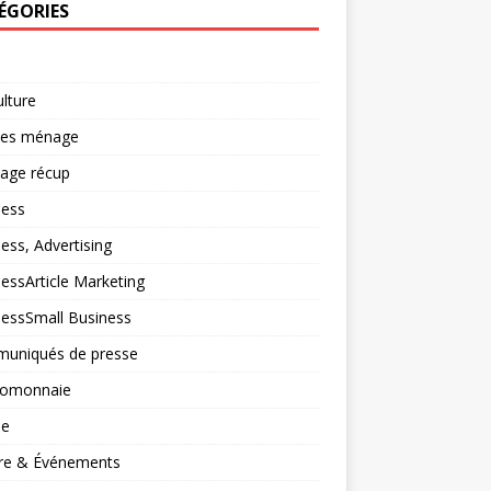
ÉGORIES
ulture
ces ménage
lage récup
ness
ess, Advertising
essArticle Marketing
nessSmall Business
uniqués de presse
tomonnaie
ne
ure & Événements