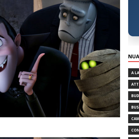
NUA
A L
ATT
BUD
BUS
CAM
CON