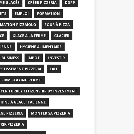
ME GLACÉE
CRÉER PIZZERIA
DDPP
ETS
EMPLOI
FORMATION
MATION PIZZAÏOLO
FOUR À PIZZA
CE
GLACE À LA FERME
GLACIER
IENNE
HYGIÈNE ALIMENTAIRE
E BUSINESS
IMPOT
INVESTIR
ESTISSEMENT PIZZERIA
LAIT
 FIRM STAYING PERMIT
YER TURKEY CITIZENSHIP BY INVESTMENT
HINE À GLACE ITALIENNE
GE PIZZERIA
MONTER SA PIZZERIA
RIR PIZZERIA