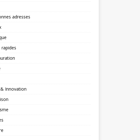
onnes adresses
x
ique
 rapides
uration
é
 & Innovation
ison
isme
es
re