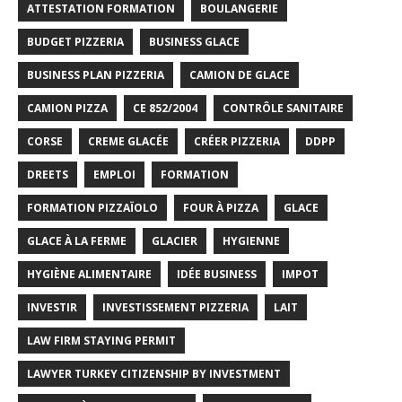
ATTESTATION FORMATION
BOULANGERIE
BUDGET PIZZERIA
BUSINESS GLACE
BUSINESS PLAN PIZZERIA
CAMION DE GLACE
CAMION PIZZA
CE 852/2004
CONTRÔLE SANITAIRE
CORSE
CREME GLACÉE
CRÉER PIZZERIA
DDPP
DREETS
EMPLOI
FORMATION
FORMATION PIZZAÏOLO
FOUR À PIZZA
GLACE
GLACE À LA FERME
GLACIER
HYGIENNE
HYGIÈNE ALIMENTAIRE
IDÉE BUSINESS
IMPOT
INVESTIR
INVESTISSEMENT PIZZERIA
LAIT
LAW FIRM STAYING PERMIT
LAWYER TURKEY CITIZENSHIP BY INVESTMENT