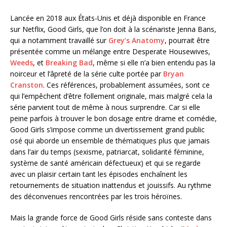
Lancée en 2018 aux États-Unis et déjà disponible en France
sur Netflix, Good Girls, que l’on doit à la scénariste Jenna Bans,
qui a notamment travaillé sur
Grey’s Anatomy
, pourrait être
présentée comme un mélange entre Desperate Housewives,
Weeds
, et
Breaking Bad
, même si elle n’a bien entendu pas la
noirceur et l’âpreté de la série culte portée par
Bryan
Cranston
. Ces références, probablement assumées, sont ce
qui l’empêchent d’être follement originale, mais malgré cela la
série parvient tout de même à nous surprendre. Car si elle
peine parfois à trouver le bon dosage entre drame et comédie,
Good Girls s’impose comme un divertissement grand public
osé qui aborde un ensemble de thématiques plus que jamais
dans l’air du temps (sexisme, patriarcat, solidarité féminine,
système de santé américain défectueux) et qui se regarde
avec un plaisir certain tant les épisodes enchaînent les
retournements de situation inattendus et jouissifs. Au rythme
des déconvenues rencontrées par les trois héroïnes.
Mais la grande force de Good Girls réside sans conteste dans