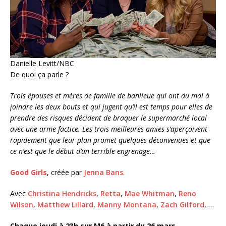
Danielle Levitt/NBC
De quoi ça parle ?
Trois épouses et mères de famille de banlieue qui ont du mal à
joindre les deux bouts et qui jugent qu’il est temps pour elles de
prendre des risques décident de braquer le supermarché local
avec une arme factice. Les trois meilleures amies s’aperçoivent
rapidement que leur plan promet quelques déconvenues et que
ce n’est que le début d’un terrible engrenage…
Good Girls
, créée par
Jenna Bans
.
Avec
Christina Hendricks
,
Retta
,
Mae Whitman
,
Reno
Wilson
,
Matthew Lillard
,
Manny Montana
,
Zach Gilford
, …
Chaque jeudi à 23h sur M6 à partir du 26 mars