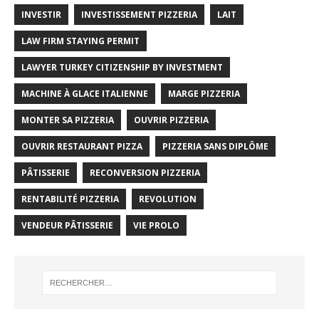
INVESTIR
INVESTISSEMENT PIZZERIA
LAIT
LAW FIRM STAYING PERMIT
LAWYER TURKEY CITIZENSHIP BY INVESTMENT
MACHINE À GLACE ITALIENNE
MARGE PIZZERIA
MONTER SA PIZZERIA
OUVRIR PIZZERIA
OUVRIR RESTAURANT PIZZA
PIZZERIA SANS DIPLÔME
PÂTISSERIE
RECONVERSION PIZZERIA
RENTABILITÉ PIZZERIA
REVOLUTION
VENDEUR PÂTISSERIE
VIE PROLO