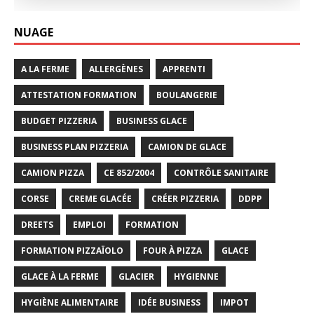
NUAGE
A LA FERME
ALLERGÈNES
APPRENTI
ATTESTATION FORMATION
BOULANGERIE
BUDGET PIZZERIA
BUSINESS GLACE
BUSINESS PLAN PIZZERIA
CAMION DE GLACE
CAMION PIZZA
CE 852/2004
CONTRÔLE SANITAIRE
CORSE
CREME GLACÉE
CRÉER PIZZERIA
DDPP
DREETS
EMPLOI
FORMATION
FORMATION PIZZAÏOLO
FOUR À PIZZA
GLACE
GLACE À LA FERME
GLACIER
HYGIENNE
HYGIÈNE ALIMENTAIRE
IDÉE BUSINESS
IMPOT