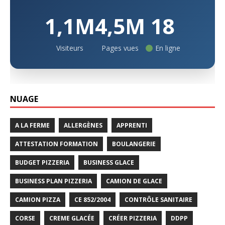
1,1M
4,5M
18
Visiteurs
Pages vues
En ligne
NUAGE
A LA FERME
ALLERGÈNES
APPRENTI
ATTESTATION FORMATION
BOULANGERIE
BUDGET PIZZERIA
BUSINESS GLACE
BUSINESS PLAN PIZZERIA
CAMION DE GLACE
CAMION PIZZA
CE 852/2004
CONTRÔLE SANITAIRE
CORSE
CREME GLACÉE
CRÉER PIZZERIA
DDPP