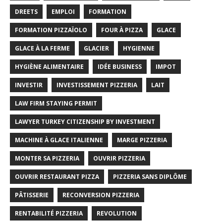
DREETS
EMPLOI
FORMATION
FORMATION PIZZAÏOLO
FOUR À PIZZA
GLACE
GLACE À LA FERME
GLACIER
HYGIENNE
HYGIÈNE ALIMENTAIRE
IDÉE BUSINESS
IMPOT
INVESTIR
INVESTISSEMENT PIZZERIA
LAIT
LAW FIRM STAYING PERMIT
LAWYER TURKEY CITIZENSHIP BY INVESTMENT
MACHINE À GLACE ITALIENNE
MARGE PIZZERIA
MONTER SA PIZZERIA
OUVRIR PIZZERIA
OUVRIR RESTAURANT PIZZA
PIZZERIA SANS DIPLÔME
PÂTISSERIE
RECONVERSION PIZZERIA
RENTABILITÉ PIZZERIA
REVOLUTION