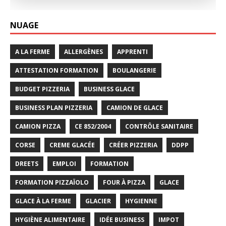
NUAGE
A LA FERME
ALLERGÈNES
APPRENTI
ATTESTATION FORMATION
BOULANGERIE
BUDGET PIZZERIA
BUSINESS GLACE
BUSINESS PLAN PIZZERIA
CAMION DE GLACE
CAMION PIZZA
CE 852/2004
CONTRÔLE SANITAIRE
CORSE
CREME GLACÉE
CRÉER PIZZERIA
DDPP
DREETS
EMPLOI
FORMATION
FORMATION PIZZAÏOLO
FOUR À PIZZA
GLACE
GLACE À LA FERME
GLACIER
HYGIENNE
HYGIÈNE ALIMENTAIRE
IDÉE BUSINESS
IMPOT