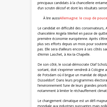
principaux candidats à la chancellerie enta
d’un scrutin décisif et dont les résultats sero
À lire aussi
Allemagne: le coup de pouce
Le candidat en difficulté des conservateurs,
chancelière Angela Merkel en passe de quitte
première économie européenne. Après s’être 
plus ses efforts depuis un mois pour soutenir
pas. Elle sera d’ailleurs encore à ses côtés 
d’Armin Laschet, à Aix-la-Chapelle.
De son côté, le social-démocrate Olaf Schol
sortant, doit s’exprimer vendredi à Cologne 
de Potsdam où il brigue un mandat de député
Düsseldorf. Dans leurs programmes électoraux
l’environnement l’une de leurs grandes prior
notamment à limiter le réchauffement climat
Le changement climatique est un défi majeu
mondiale aux industries puissantes mais pollu