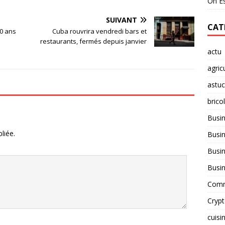
On Es
SUIVANT
CAT
00 ans
Cuba rouvrira vendredi bars et
restaurants, fermés depuis janvier
actu
agric
astu
brico
Busi
liée.
Busin
Busin
Busi
Comm
Cryp
cuisi