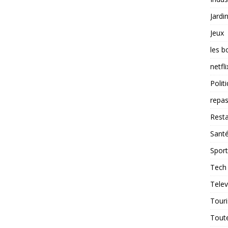
Jardi
Jeux
les b
netfli
Polit
repas
Resta
Sant
Sport
Tech
Telev
Tour
Tout