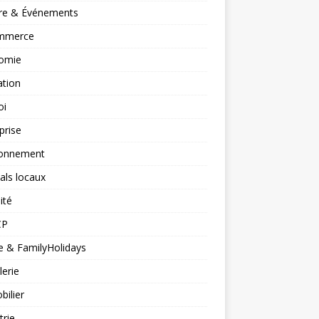
ure & Événements
mmerce
omie
ation
oi
prise
ronnement
vals locaux
ité
CP
 & FamilyHolidays
lerie
ilier
trie