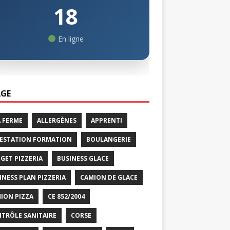
18
En ligne
GE
A FERME
ALLERGÈNES
APPRENTI
ESTATION FORMATION
BOULANGERIE
GET PIZZERIA
BUSINESS GLACE
INESS PLAN PIZZERIA
CAMION DE GLACE
ION PIZZA
CE 852/2004
TRÔLE SANITAIRE
CORSE