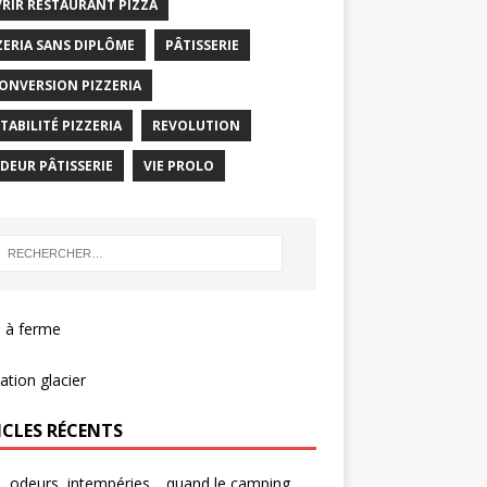
RIR RESTAURANT PIZZA
ZERIA SANS DIPLÔME
PÂTISSERIE
ONVERSION PIZZERIA
TABILITÉ PIZZERIA
REVOLUTION
DEUR PÂTISSERIE
VIE PROLO
 à ferme
tion glacier
ICLES RÉCENTS
s, odeurs, intempéries… quand le camping