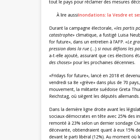
tout le pays pour réclamer des mesures déci
À lire aussi
Inondations: la Vesdre et se
Durant la campagne électorale,
«les partis p
catastrophe»
climatique, a fustigé Luisa Ne
for future», dans un entretien à l’AFP.
«Le gra
pression dans la rue
(…)
si nous défions les pa
a-t-elle ajouté, assurant que ces élections é
des choses»
pour les prochaines décennies.
«Fridays for future», lancé en 2018 et devenu
vendredi sa 8e «grève» dans plus de 70 pays
mouvement, la militante suédoise Greta Thun
Reichstag, où siègent les députés allemands.
Dans la dernière ligne droite avant les législ
sociaux-démocrates en tête avec 25% des in
remonté à 23% selon un dernier sondage Cive
décevante, obtiendraient quant à eux 15% des
devant le parti libéral (12%). Au moment où l