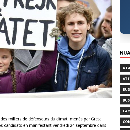
NUA
A L
ATT
BUD
BUS
CAM
, des milliers de défenseurs du climat, menés par Greta
CON
les candidats en manifestant vendredi 24 septembre dans