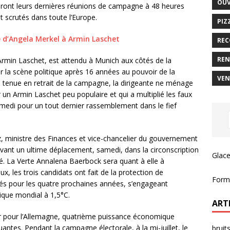
OUV
meront leurs dernières réunions de campagne à 48 heures
nt scrutés dans toute l’Europe.
PIZ
 d’Angela Merkel à Armin Laschet
REC
REN
 Armin Laschet, est attendu à Munich aux côtés de la
r la scène politique après 16 années au pouvoir de la
VEN
tenue en retrait de la campagne, la dirigeante ne ménage
 un Armin Laschet peu populaire et qui a multiplié les faux
samedi pour un tout dernier rassemblement dans le fief
z, ministre des Finances et vice-chancelier du gouvernement
avant un ultime déplacement, samedi, dans la circonscription
Glace
. La Verte Annalena Baerbock sera quant à elle à
, les trois candidats ont fait de la protection de
Forma
ités pour les quatre prochaines années, s’engageant
ique mondial à 1,5°C.
ART
r pour l’Allemagne, quatrième puissance économique
antes. Pendant la campagne électorale, à la mi-juillet, le
bruit