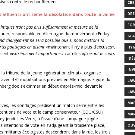
sives contre le réchauffement.
CRE
DRE
s affluents ont semé la désolation dans toute la vallée
FOR
olitiques n’ont pas pris suffisamment la mesure de la
ubauer, responsable en Allemagne du mouvement «Fridays
GLA
nd changement ne sera possible que si nous mettons la
rtis politiques en disant
«maintenant il n’y a plus d’excuses»,
HYG
taient
«extrêmement importantes»
car elles
«fixeront le cours
IDÉ
INV
 la tribune de la jeune «génération climat», organise
, avec 470 mobilisations prévues en Allemagne. Figure du
LAW
berg doit s’exprimer en début d’après-midi devant le
LAW
MAC
atives, les sondages prédisent un match serré entre les
tentions de vote et le camp conservateur (CDU/CSU)
MAR
y jeudi. Les Verts, à l’issue d’une campagne jugée
 intentions de vote en s’adjugeant la troisième place,
OUV
es militants écologistes descendront dans la rue, les trois