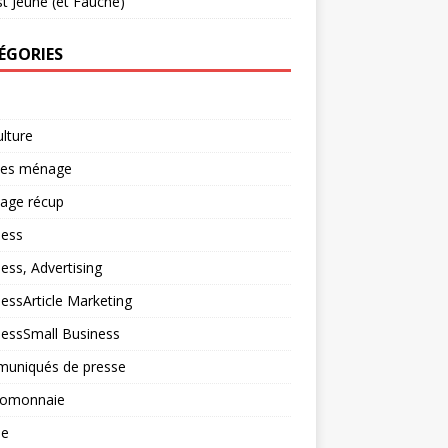
t Jeune (et Fauché)
ÉGORIES
ulture
ces ménage
lage récup
ness
ess, Advertising
essArticle Marketing
nessSmall Business
uniqués de presse
tomonnaie
ne