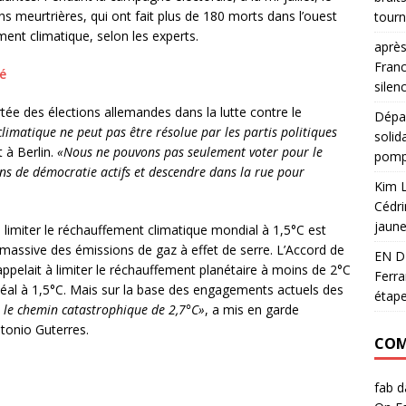
ns meurtrières, qui ont fait plus de 180 morts dans l’ouest
tourn
ent climatique, selon les experts.
après
Franc
é
silen
tée des élections allemandes dans la lutte contre le
Dépar
climatique ne peut pas être résolue par les partis politiques
solid
 à Berlin.
«Nous ne pouvons pas seulement voter pour le
pomp
ns de démocratie actifs et descendre dans la rue pour
Kim L
Cédri
jaun
limiter le réchauffement climatique mondial à 1,5°C est
massive des émissions de gaz à effet de serre. L’Accord de
EN D
ppelait à limiter le réchauffement planétaire à moins de 2°C
Ferra
idéal à 1,5°C. Mais sur la base des engagements actuels des
étape
 le chemin catastrophique de 2,7°C»
, a mis en garde
tonio Guterres.
COM
fab
d