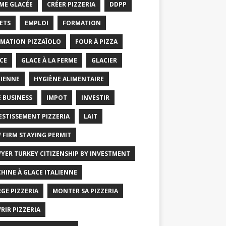
ME GLACÉE
CRÉER PIZZERIA
DDPP
ETS
EMPLOI
FORMATION
MATION PIZZAÏOLO
FOUR À PIZZA
CE
GLACE À LA FERME
GLACIER
IENNE
HYGIÈNE ALIMENTAIRE
E BUSINESS
IMPOT
INVESTIR
ESTISSEMENT PIZZERIA
LAIT
 FIRM STAYING PERMIT
YER TURKEY CITIZENSHIP BY INVESTMENT
HINE À GLACE ITALIENNE
GE PIZZERIA
MONTER SA PIZZERIA
RIR PIZZERIA