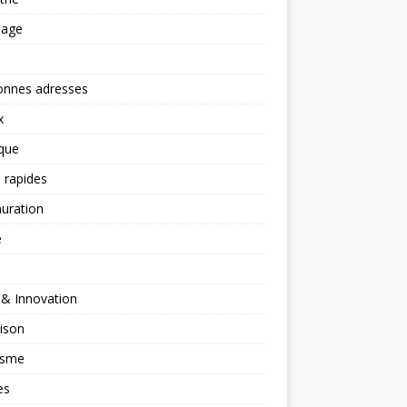
nage
onnes adresses
x
ique
 rapides
uration
é
 & Innovation
ison
isme
es