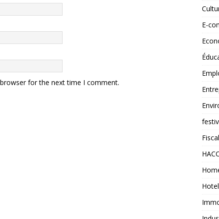
Cult
E-co
Econ
Éduc
Empl
 browser for the next time I comment.
Entre
Envi
festi
Fiscal
HAC
Home
Hotel
Immob
Indus