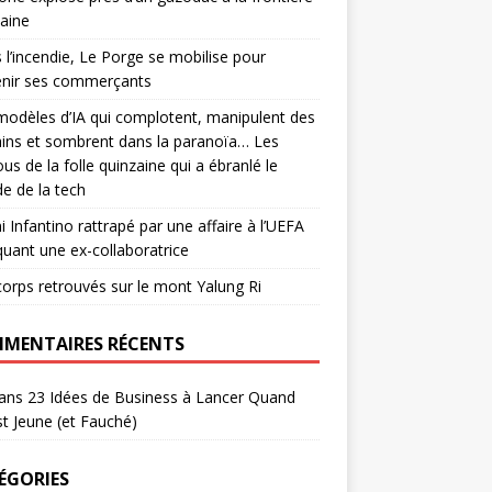
aine
 l’incendie, Le Porge se mobilise pour
enir ses commerçants
odèles d’IA qui complotent, manipulent des
ins et sombrent dans la paranoïa… Les
us de la folle quinzaine qui a ébranlé le
e de la tech
i Infantino rattrapé par une affaire à l’UEFA
quant une ex-collaboratrice
corps retrouvés sur le mont Yalung Ri
MENTAIRES RÉCENTS
ans
23 Idées de Business à Lancer Quand
t Jeune (et Fauché)
ÉGORIES