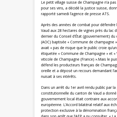
Le petit village suisse de Champagne n’a pas
pour ses vins, a décidé la justice suisse, d
rapporté samedi l’agence de presse ATS.
Après des années de combat pour défendre l
Vaud aux 28 hectares de vignes près du lac de
dernier du Conseil d’État (gouvernement) du c
(AOC) baptisée « Commune de champagne ». Pour
avait « pas de risque que le public croie qu’u
étiquetée « Commune de Champagne » et « Vin
viticole de Champagne (France) ».Mais le pu
défend les producteurs français de Champagne
oreille et a déposé un recours demandant l’an
nuisait à ses intérêts.
Dans un arrêt du 1er avril rendu public par la
constitutionnelle du canton de Vaud a donné 
gouvernement local était contraire aux accord
européenne. L’Accord bilatéral relatif aux éc
protection exclusive à la dénomination frança
dans son arrêt que l’AFP a pu consulter. « La 