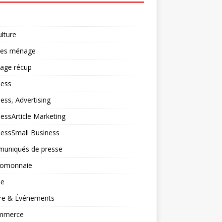
ulture
ces ménage
lage récup
ness
ess, Advertising
essArticle Marketing
nessSmall Business
uniqués de presse
tomonnaie
ne
ure & Événements
mmerce