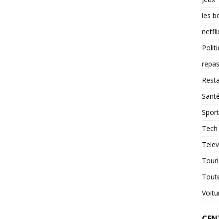
les b
netfli
Polit
repas
Resta
Sant
Sport
Tech
Telev
Tour
Tout
Voitu
CENT