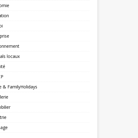
omie
ation
oi
prise
ronnement
vals locaux
ité
CP
 & FamilyHolidays
lerie
ilier
trie
nage