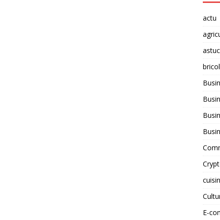
actu
agric
astu
brico
Busi
Busin
Busin
Busi
Comm
Cryp
cuisi
Cult
E-co