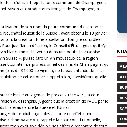
 le droit d’utiliser l’appellation « commune de Champagne »
onnant raison aux producteurs français de Champagne, a
’utilisation de son nom, la petite commune du canton de
 Neuchâtel (ouest de la Suisse), avait obtenu le 13 janvier
anton, la création d’une appellation d’origine contrôlée
 justifier sa décision, le Conseil d’État jugeait qu’il n’y
NUA
n vin blanc tranquille, vendu dans une bouteille vaudoise
 Suisse », puisse être un vin mousseux de la région
issant comité interprofessionnel des vins de Champagne, qui
A L
 (plus de 34 000 de vignes), ne l’a pas entendu de cette
nulation de cette nouvelle appellation, considérant qu’elle
ATT
BUD
 presse locale et l’agence de presse suisse ATS, la cour
BUS
raison aux Français, jugeant que la création de l’AOC par le
s bilatéraux entre la Suisse et l’Union
CAM
hanges de produits agricoles accorde en effet « une
CON
ise « champagne » », rappelle la cour constitutionnelle,
protection exclusive déploie ses effets à l’encontre de tout