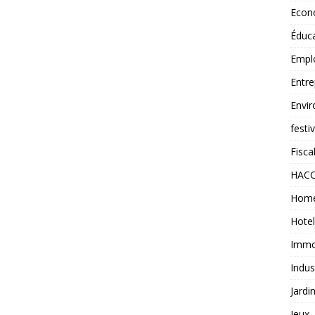
Econ
Éduc
Empl
Entre
Envi
festi
Fiscal
HAC
Home
Hotel
Immob
Indus
Jardi
Jeux