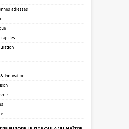
onnes adresses
x
ique
 rapides
uration
é
 & Innovation
ison
isme
es
re
RE EUROPE LE SITE QUI A VU NAÎTRE