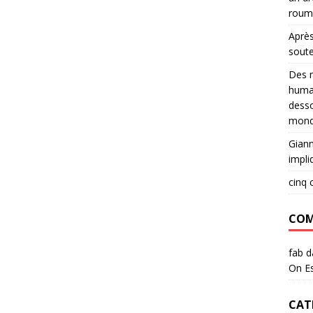
roum
Après
sout
Des m
huma
desso
mond
Giann
impli
cinq 
COM
fab
d
On Es
CAT