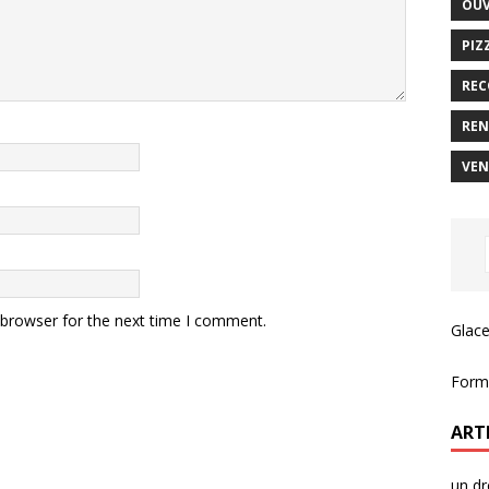
OUV
PIZ
REC
REN
VEN
 browser for the next time I comment.
Glace
Forma
ART
un dr