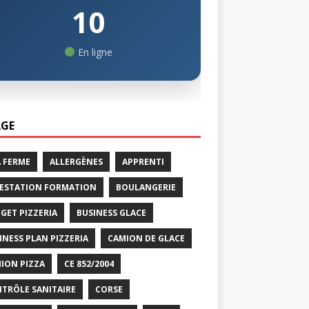
10
En ligne
GE
A FERME
ALLERGÈNES
APPRENTI
ESTATION FORMATION
BOULANGERIE
GET PIZZERIA
BUSINESS GLACE
INESS PLAN PIZZERIA
CAMION DE GLACE
ION PIZZA
CE 852/2004
TRÔLE SANITAIRE
CORSE