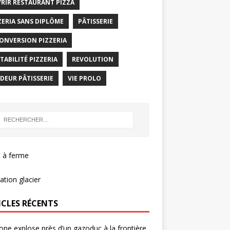
RIR RESTAURANT PIZZA
ZERIA SANS DIPLÔME
PÂTISSERIE
ONVERSION PIZZERIA
TABILITÉ PIZZERIA
REVOLUTION
DEUR PÂTISSERIE
VIE PROLO
 à ferme
tion glacier
ICLES RÉCENTS
one explose près d’un gazoduc à la frontière