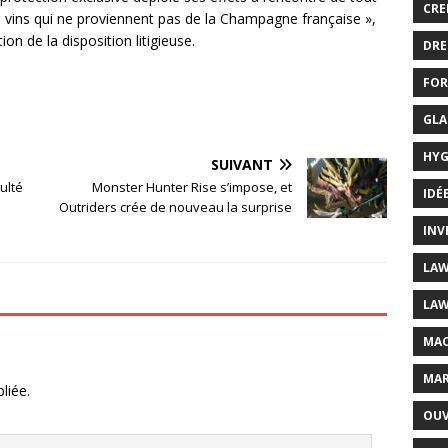
CRE
vins qui ne proviennent pas de la Champagne française »,
ion de la disposition litigieuse.
DRE
FOR
GLA
HYG
SUIVANT
ulté
Monster Hunter Rise s’impose, et
IDÉ
Outriders crée de nouveau la surprise
INV
LAW
LAW
MAC
MAR
liée.
OUV