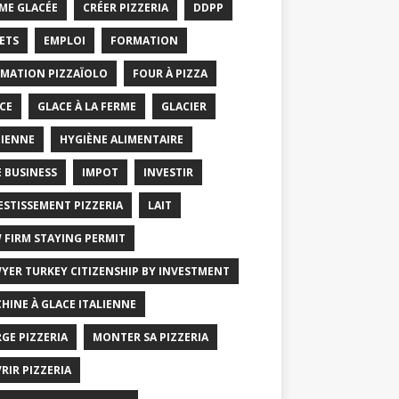
ME GLACÉE
CRÉER PIZZERIA
DDPP
ETS
EMPLOI
FORMATION
MATION PIZZAÏOLO
FOUR À PIZZA
CE
GLACE À LA FERME
GLACIER
IENNE
HYGIÈNE ALIMENTAIRE
E BUSINESS
IMPOT
INVESTIR
ESTISSEMENT PIZZERIA
LAIT
 FIRM STAYING PERMIT
YER TURKEY CITIZENSHIP BY INVESTMENT
HINE À GLACE ITALIENNE
GE PIZZERIA
MONTER SA PIZZERIA
RIR PIZZERIA