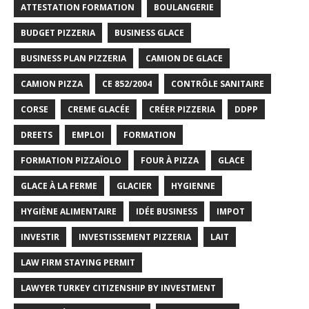
ATTESTATION FORMATION
BOULANGERIE
BUDGET PIZZERIA
BUSINESS GLACE
BUSINESS PLAN PIZZERIA
CAMION DE GLACE
CAMION PIZZA
CE 852/2004
CONTRÔLE SANITAIRE
CORSE
CREME GLACÉE
CRÉER PIZZERIA
DDPP
DREETS
EMPLOI
FORMATION
FORMATION PIZZAÏOLO
FOUR À PIZZA
GLACE
GLACE À LA FERME
GLACIER
HYGIENNE
HYGIÈNE ALIMENTAIRE
IDÉE BUSINESS
IMPOT
INVESTIR
INVESTISSEMENT PIZZERIA
LAIT
LAW FIRM STAYING PERMIT
LAWYER TURKEY CITIZENSHIP BY INVESTMENT