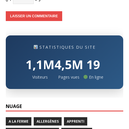
STATISTIQUES DU SITE
1,1M
4,5M
19
Visiteurs
Pages vues
En ligne
NUAGE
A LA FERME
ALLERGÈNES
APPRENTI