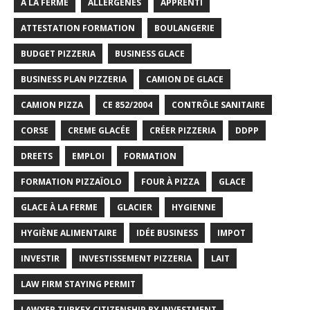
A LA FERME
ALLERGÈNES
APPRENTI
ATTESTATION FORMATION
BOULANGERIE
BUDGET PIZZERIA
BUSINESS GLACE
BUSINESS PLAN PIZZERIA
CAMION DE GLACE
CAMION PIZZA
CE 852/2004
CONTRÔLE SANITAIRE
CORSE
CREME GLACÉE
CRÉER PIZZERIA
DDPP
DREETS
EMPLOI
FORMATION
FORMATION PIZZAÏOLO
FOUR À PIZZA
GLACE
GLACE À LA FERME
GLACIER
HYGIENNE
HYGIÈNE ALIMENTAIRE
IDÉE BUSINESS
IMPOT
INVESTIR
INVESTISSEMENT PIZZERIA
LAIT
LAW FIRM STAYING PERMIT
LAWYER TURKEY CITIZENSHIP BY INVESTMENT