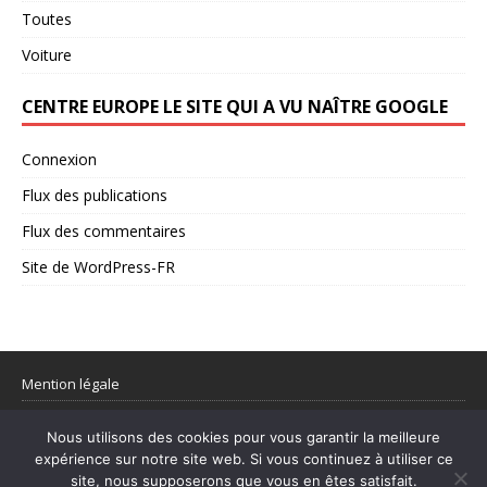
Toutes
Voiture
CENTRE EUROPE LE SITE QUI A VU NAÎTRE GOOGLE
Connexion
Flux des publications
Flux des commentaires
Site de WordPress-FR
Mention légale
Partager votre flux rss
Nous utilisons des cookies pour vous garantir la meilleure
expérience sur notre site web. Si vous continuez à utiliser ce
site, nous supposerons que vous en êtes satisfait.
© 1998–2026 Centre Europe Actu – L’actualité utile et les sujets qui