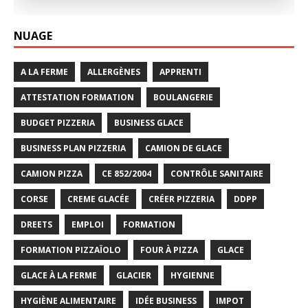
NUAGE
A LA FERME
ALLERGÈNES
APPRENTI
ATTESTATION FORMATION
BOULANGERIE
BUDGET PIZZERIA
BUSINESS GLACE
BUSINESS PLAN PIZZERIA
CAMION DE GLACE
CAMION PIZZA
CE 852/2004
CONTRÔLE SANITAIRE
CORSE
CREME GLACÉE
CRÉER PIZZERIA
DDPP
DREETS
EMPLOI
FORMATION
FORMATION PIZZAÏOLO
FOUR À PIZZA
GLACE
GLACE À LA FERME
GLACIER
HYGIENNE
HYGIÈNE ALIMENTAIRE
IDÉE BUSINESS
IMPOT