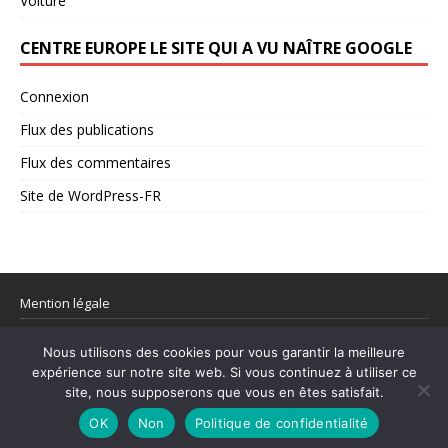
Voiture
CENTRE EUROPE LE SITE QUI A VU NAÎTRE GOOGLE
Connexion
Flux des publications
Flux des commentaires
Site de WordPress-FR
Mention légale
Partager votre flux rss
Nous utilisons des cookies pour vous garantir la meilleure
expérience sur notre site web. Si vous continuez à utiliser ce
site, nous supposerons que vous en êtes satisfait.
© 1998–2026 Centre Europe Actu – L’actualité utile et les sujets qui
comptent.
OK
Non
Politique de confidentialité
Mentions légales
|
Contact