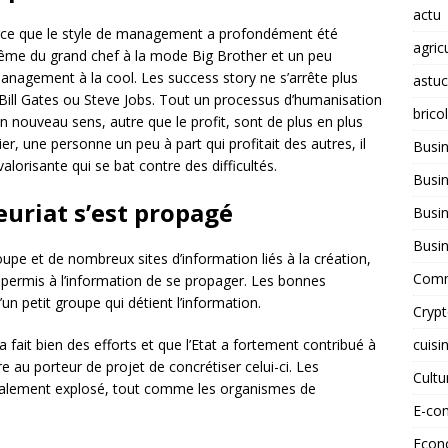
actu
arce que le style de management a profondément été
agric
ême du grand chef à la mode Big Brother et un peu
management à la cool. Les success story ne s’arrête plus
astu
ll Gates ou Steve Jobs. Tout un processus d’humanisation
brico
un nouveau sens, autre que le profit, sont de plus en plus
ier, une personne un peu à part qui profitait des autres, il
Busi
lorisante qui se bat contre des difficultés.
Busin
euriat s’est propagé
Busin
Busi
oupe et de nombreux sites d’information liés à la création,
Comm
permis à l’information de se propager. Les bonnes
un petit groupe qui détient l’information.
Cryp
cuisi
a fait bien des efforts et que l’Etat a fortement contribué à
 au porteur de projet de concrétiser celui-ci. Les
Cult
éralement explosé, tout comme les organismes de
E-co
Econ