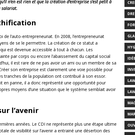
qu’il n’en est rien et que la création d’entreprise s’est petit à
CRE
 salariat.
DRE
thification
FOR
GLA
loi de l’auto-entrepreneuriat. En 2008, l’entrepreneuriat
oyens de se le permettre. La création de ce statut a
HYG
 qui est devenue accessible à tout à chacun. Les
ainte par corps ou encore l’abaissement du capital social
IDÉ
’hui, il est rare de ne pas avoir un ami ou un membre de sa
Créer son entreprise est clairement une voie possible pour
INV
es tranches de la population ont contribué à son essor.
LAW
t en panne, il a donc représenté une opportunité pour
propres moyens d’une situation que le système semblait avoir
LAW
MAC
ur l’avenir
MAR
dernières années. Le CDI ne représente plus une étape ultime
OUV
ale de visibilité sur l’avenir a entrainé une désertion des