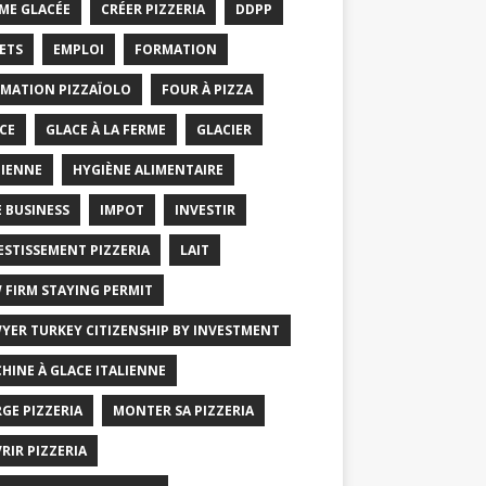
ME GLACÉE
CRÉER PIZZERIA
DDPP
ETS
EMPLOI
FORMATION
MATION PIZZAÏOLO
FOUR À PIZZA
CE
GLACE À LA FERME
GLACIER
IENNE
HYGIÈNE ALIMENTAIRE
E BUSINESS
IMPOT
INVESTIR
ESTISSEMENT PIZZERIA
LAIT
 FIRM STAYING PERMIT
YER TURKEY CITIZENSHIP BY INVESTMENT
HINE À GLACE ITALIENNE
GE PIZZERIA
MONTER SA PIZZERIA
RIR PIZZERIA