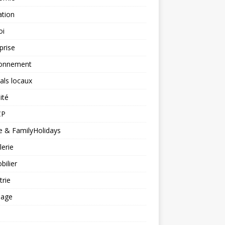
ation
oi
prise
ronnement
vals locaux
ité
CP
 & FamilyHolidays
lerie
ilier
trie
nage