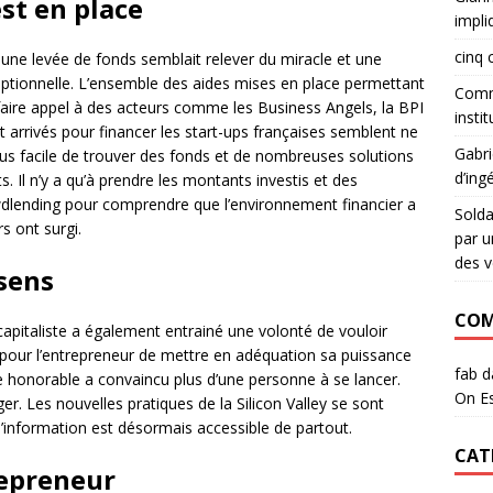
st en place
impli
cinq 
er une levée de fonds semblait relever du miracle et une
xceptionnelle. L’ensemble des aides mises en place permettant
Commu
faire appel à des acteurs comme les Business Angels, la BPI
instit
 arrivés pour financer les start-ups françaises semblent ne
Gabri
 plus facile de trouver des fonds et de nombreuses solutions
d’ing
. Il n’y a qu’à prendre les montants investis et des
dlending pour comprendre que l’environnement financier a
Sold
 ont surgi.
par u
des v
 sens
COM
capitaliste a également entrainé une volonté de vouloir
é pour l’entrepreneur de mettre en adéquation sa puissance
fab
d
uve honorable a convaincu plus d’une personne à se lancer.
On Es
er. Les nouvelles pratiques de la Silicon Valley se sont
information est désormais accessible de partout.
CAT
repreneur