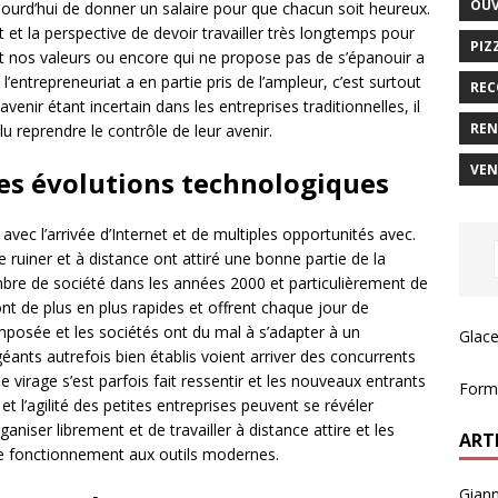
OUV
 aujourd’hui de donner un salaire pour que chacun soit heureux.
et la perspective de devoir travailler très longtemps pour
PIZ
t nos valeurs ou encore qui ne propose pas de s’épanouir a
 l’entrepreneuriat a en partie pris de l’ampleur, c’est surtout
REC
avenir étant incertain dans les entreprises traditionnelles, il
REN
ulu reprendre le contrôle de leur avenir.
VEN
 les évolutions technologiques
c l’arrivée d’Internet et de multiples opportunités avec.
e ruiner et à distance ont attiré une bonne partie de la
mbre de société dans les années 2000 et particulièrement de
font de plus en plus rapides et offrent chaque jour de
imposée et les sociétés ont du mal à s’adapter à un
Glace
ants autrefois bien établis voient arriver des concurrents
e virage s’est parfois fait ressentir et les nouveaux entrants
Forma
 et l’agilité des petites entreprises peuvent se révéler
ganiser librement et de travailler à distance attire et les
ART
de fonctionnement aux outils modernes.
Giann