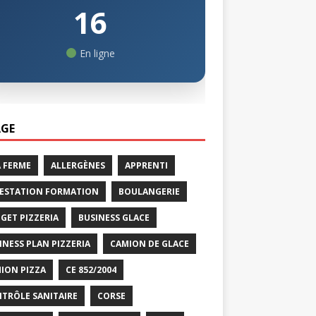
16
En ligne
GE
A FERME
ALLERGÈNES
APPRENTI
ESTATION FORMATION
BOULANGERIE
GET PIZZERIA
BUSINESS GLACE
INESS PLAN PIZZERIA
CAMION DE GLACE
ION PIZZA
CE 852/2004
TRÔLE SANITAIRE
CORSE