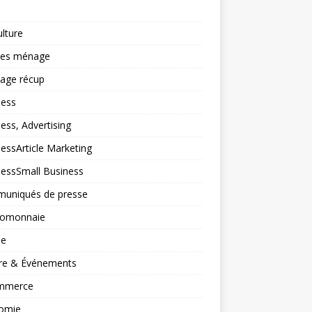
ulture
ces ménage
lage récup
ness
ess, Advertising
essArticle Marketing
nessSmall Business
uniqués de presse
tomonnaie
ne
ure & Événements
mmerce
omie