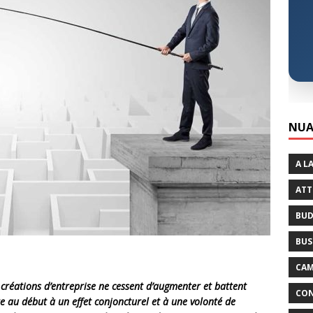
NUA
A L
ATT
BUD
BUS
CAM
s créations d’entreprise ne cessent d’augmenter et battent
CON
re au début à un effet conjoncturel et à une volonté de