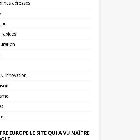
onnes adresses
x
ique
 rapides
uration
é
 & Innovation
ison
isme
es
re
RE EUROPE LE SITE QUI A VU NAÎTRE
GLE