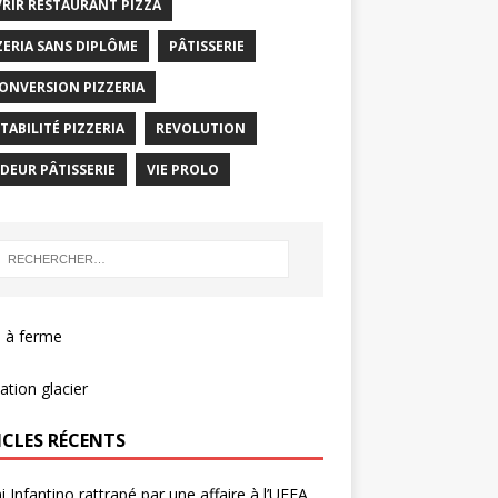
RIR RESTAURANT PIZZA
ZERIA SANS DIPLÔME
PÂTISSERIE
ONVERSION PIZZERIA
TABILITÉ PIZZERIA
REVOLUTION
DEUR PÂTISSERIE
VIE PROLO
 à ferme
tion glacier
ICLES RÉCENTS
i Infantino rattrapé par une affaire à l’UEFA