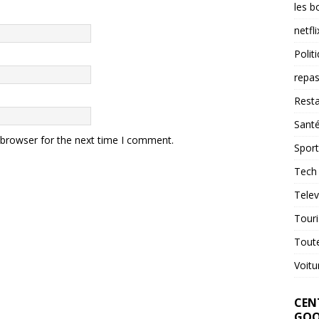
les b
netfli
Polit
repas
Resta
Sant
 browser for the next time I comment.
Sport
Tech
Telev
Tour
Tout
Voitu
CENT
GOO