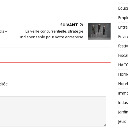
Éduc
Empl
SUIVANT
Entre
ls –
La veille concurrentielle, stratégie
Envi
indispensable pour votre entreprise
festi
Fiscal
HAC
Home
Hotel
liée.
Immob
Indus
Jardi
Jeux