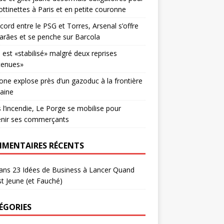
rottinettes à Paris et en petite couronne
cord entre le PSG et Torres, Arsenal s’offre
rães et se penche sur Barcola
u est «stabilisé» malgré deux reprises
tenues»
one explose près d’un gazoduc à la frontière
aine
 l’incendie, Le Porge se mobilise pour
enir ses commerçants
MENTAIRES RÉCENTS
ans
23 Idées de Business à Lancer Quand
t Jeune (et Fauché)
ÉGORIES