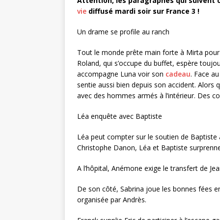
Attention, les paragraphes qui suivent c
vie
diffusé mardi soir sur France 3 !
Un drame se profile au ranch
Tout le monde prête main forte à Mirta pour 
Roland, qui s’occupe du buffet, espère toujo
accompagne Luna voir son
cadeau
. Face au
sentie aussi bien depuis son accident. Alors q
avec des hommes armés à l’intérieur. Des co
Léa enquête avec Baptiste
Léa peut compter sur le soutien de Baptiste a
Christophe Danon, Léa et Baptiste surpren
A l’hôpital, Anémone exige le transfert de Je
De son côté, Sabrina joue les bonnes fées ent
organisée par Andrès.