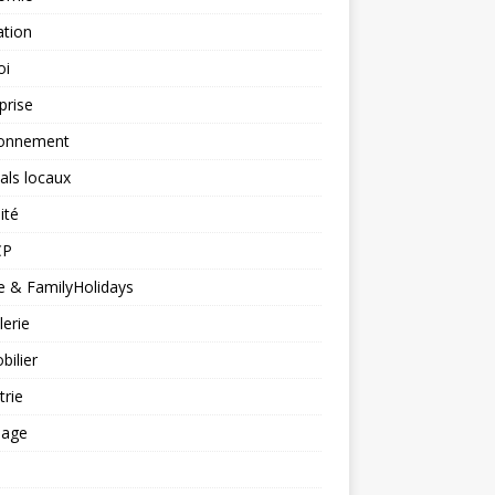
ation
oi
prise
ronnement
vals locaux
ité
CP
 & FamilyHolidays
lerie
ilier
trie
nage