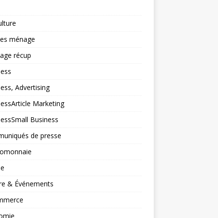
ulture
ces ménage
lage récup
ness
ess, Advertising
essArticle Marketing
nessSmall Business
uniqués de presse
tomonnaie
ne
ure & Événements
mmerce
omie