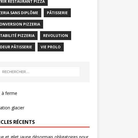
RIR RESTAURANT PIZZA
ZERIA SANS DIPLÔME
PÂTISSERIE
ONVERSION PIZZERIA
TABILITÉ PIZZERIA
REVOLUTION
DEUR PÂTISSERIE
VIE PROLO
 à ferme
tion glacier
ICLES RÉCENTS
e et gilet jaune désormais obligatoires pour