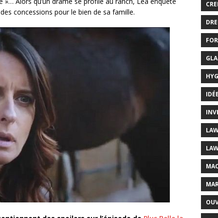
ie »… Alors qu’un drame se profile au ranch, Léa enquête
CRE
 des concessions pour le bien de sa famille.
DRE
FOR
GLA
HYG
IDÉ
INV
LAW
LAW
MAC
MAR
OUV