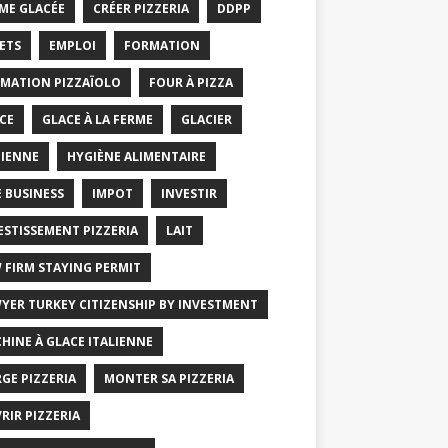
ME GLACÉE
CRÉER PIZZERIA
DDPP
ETS
EMPLOI
FORMATION
MATION PIZZAÏOLO
FOUR À PIZZA
CE
GLACE À LA FERME
GLACIER
IENNE
HYGIÈNE ALIMENTAIRE
E BUSINESS
IMPOT
INVESTIR
ESTISSEMENT PIZZERIA
LAIT
 FIRM STAYING PERMIT
YER TURKEY CITIZENSHIP BY INVESTMENT
HINE À GLACE ITALIENNE
GE PIZZERIA
MONTER SA PIZZERIA
RIR PIZZERIA