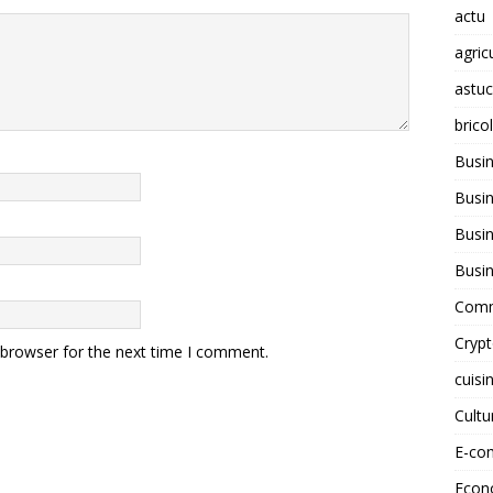
actu
agric
astu
brico
Busi
Busin
Busin
Busi
Comm
Cryp
 browser for the next time I comment.
cuisi
Cult
E-co
Econ