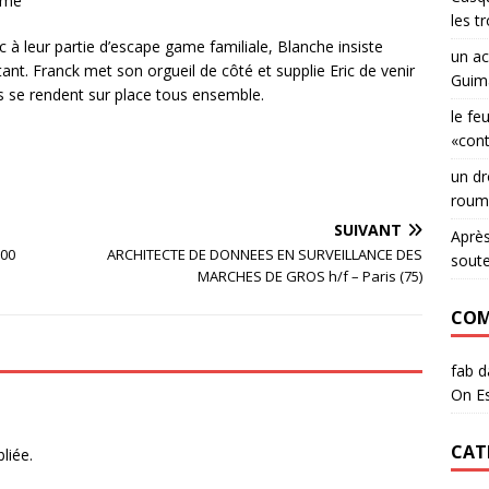
game
les t
ic à leur partie d’escape game familiale, Blanche insiste
un ac
tant. Franck met son orgueil de côté et supplie Eric de venir
Guima
ils se rendent sur place tous ensemble.
le fe
«con
un dr
roum
SUIVANT
Après
300
ARCHITECTE DE DONNEES EN SURVEILLANCE DES
sout
MARCHES DE GROS h/f – Paris (75)
COM
fab
d
On Es
CAT
liée.