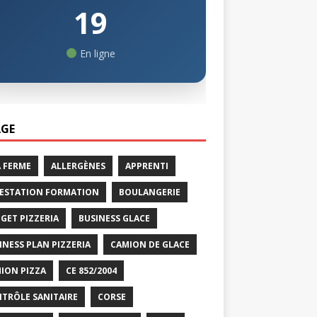
19
En ligne
GE
A FERME
ALLERGÈNES
APPRENTI
ESTATION FORMATION
BOULANGERIE
GET PIZZERIA
BUSINESS GLACE
INESS PLAN PIZZERIA
CAMION DE GLACE
ION PIZZA
CE 852/2004
TRÔLE SANITAIRE
CORSE