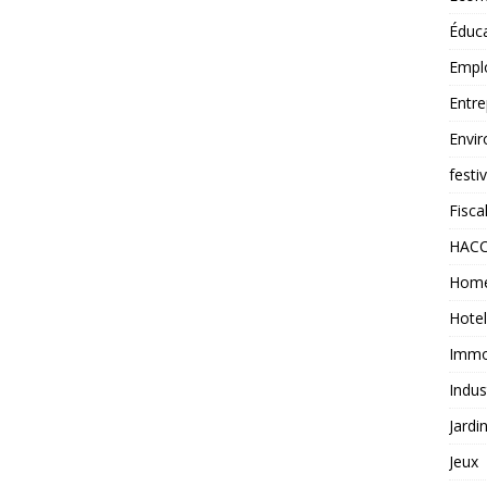
Éduc
Empl
Entre
Envi
festi
Fiscal
HAC
Home
Hotel
Immob
Indus
Jardi
Jeux