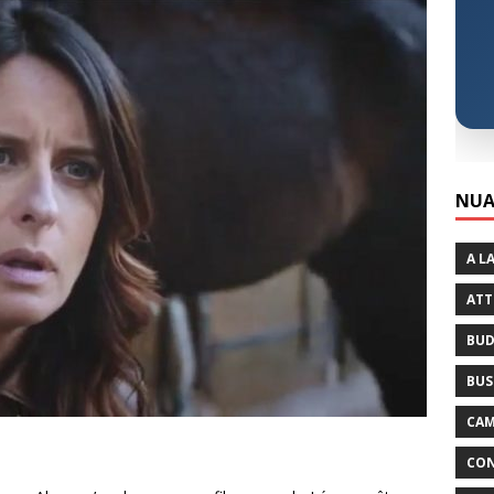
NUA
A L
ATT
BUD
BUS
CAM
CON