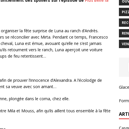
ontiennent des spoilers sur l’épisode de
Plus Belle la
OUV
PIZ
REC
organiser la fête surprise de Luna au ranch d’Andrès.
REN
urs se réconcilier avec Mirta. Pendant ce temps, Francesco
 cheval, Luna est émue, avouant qu’elle ne s’est jamais
VEN
u’ils retournent vers le ranch, Luna aperçoit une voiture
ups de feu retentissent…
fin de prouver l’innocence d’Alexandra. A l’écolodge de
nent sa veuve avec son amant…
Glace
anne, plongée dans le coma, chez elle.
Forma
re Mila et Mouss, afin qu’ils aillent tous ensemble à la fête
ART
Casqu