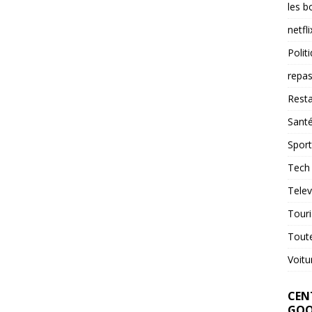
les b
netfli
Polit
repas
Resta
Sant
Sport
Tech
Telev
Tour
Tout
Voitu
CENT
GOO