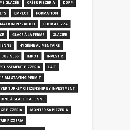
ME GLACÉE
CRÉER PIZZERIA
DDPP
ETS
EMPLOI
FORMATION
MATION PIZZAÏOLO
FOUR À PIZZA
CE
GLACE À LA FERME
GLACIER
IENNE
HYGIÈNE ALIMENTAIRE
E BUSINESS
IMPOT
INVESTIR
ESTISSEMENT PIZZERIA
LAIT
 FIRM STAYING PERMIT
YER TURKEY CITIZENSHIP BY INVESTMENT
HINE À GLACE ITALIENNE
GE PIZZERIA
MONTER SA PIZZERIA
RIR PIZZERIA