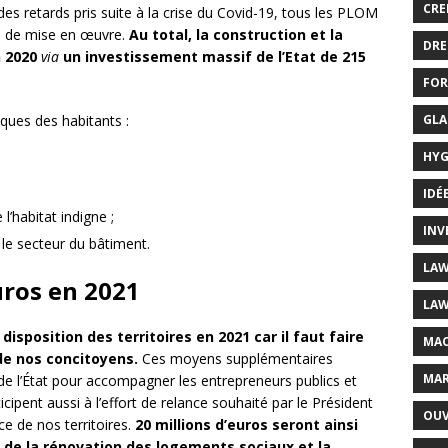
CRE
s retards pris suite à la crise du Covid-19, tous les PLOM
rs de mise en œuvre.
Au total, la construction et la
DRE
n 2020
via
un investissement massif de l’Etat de 215
FOR
GLA
ques des habitants :
HYG
IDÉ
 l’habitat indigne ;
INV
 le secteur du bâtiment.
LAW
uros en 2021
LAW
disposition des territoires en 2021 car il faut faire
MAC
de nos concitoyens.
Ces moyens supplémentaires
MAR
e l’État pour accompagner les entrepreneurs publics et
ticipent aussi à l’effort de relance souhaité par le Président
OUV
ce de nos territoires.
20 millions d’euros seront ainsi
r de la rénovation des logements sociaux et la