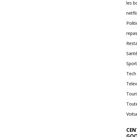
les b
netfli
Polit
repas
Resta
Sant
Sport
Tech
Telev
Tour
Tout
Voitu
CENT
GOO