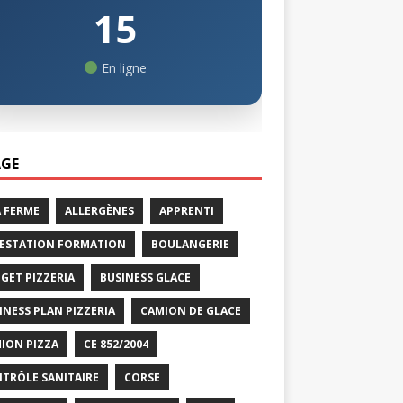
15
En ligne
GE
A FERME
ALLERGÈNES
APPRENTI
ESTATION FORMATION
BOULANGERIE
GET PIZZERIA
BUSINESS GLACE
INESS PLAN PIZZERIA
CAMION DE GLACE
ION PIZZA
CE 852/2004
TRÔLE SANITAIRE
CORSE