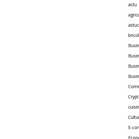
actu
agric
astu
brico
Busi
Busin
Busin
Busi
Comm
Cryp
cuisi
Cult
E-co
Econ