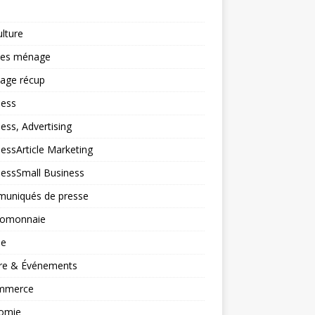
ulture
ces ménage
lage récup
ness
ess, Advertising
essArticle Marketing
nessSmall Business
uniqués de presse
tomonnaie
ne
ure & Événements
mmerce
omie