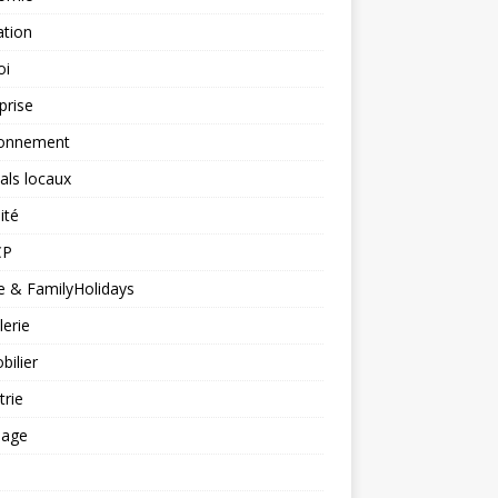
ation
oi
prise
ronnement
vals locaux
ité
CP
 & FamilyHolidays
lerie
ilier
trie
nage