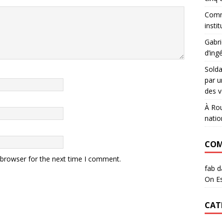
Commu
instit
Gabri
d’ing
Sold
par u
des v
À Rou
natio
COM
 browser for the next time I comment.
fab
d
On Es
CAT