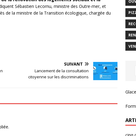
OUV
diquent Sébastien Lecornu, ministre des Outre-mer, et
PIZ
 de la ministre de la Transition écologique, chargée du
REC
REN
VEN
SUIVANT
en
Lancement de la consultation
citoyenne sur les discriminations
Glace
Forma
ART
liée.
cinq 