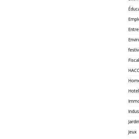
Éduc
Empl
Entre
Envi
festi
Fiscal
HAC
Home
Hotel
Immob
Indus
Jardi
Jeux