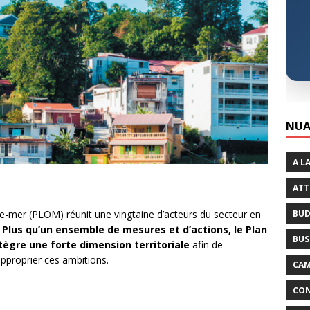
NUA
A L
ATT
BUD
e-mer (PLOM) réunit une vingtaine d’acteurs du secteur en
Plus qu’un ensemble de mesures et d’actions, le Plan
BUS
tègre une forte dimension territoriale
afin de
pproprier ces ambitions.
CAM
CON