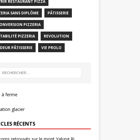
RIR RESTAURANT PIZZA
ZERIA SANS DIPLÔME
PÂTISSERIE
ONVERSION PIZZERIA
TABILITÉ PIZZERIA
REVOLUTION
DEUR PÂTISSERIE
VIE PROLO
 à ferme
tion glacier
ICLES RÉCENTS
corps retrouvés sur le mont Yalung Ri