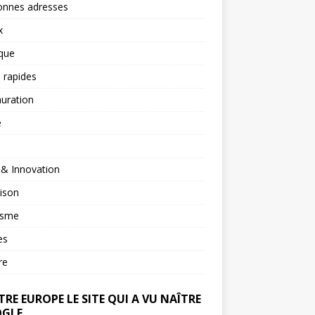
onnes adresses
x
ique
 rapides
uration
é
 & Innovation
ison
isme
es
re
RE EUROPE LE SITE QUI A VU NAÎTRE
GLE