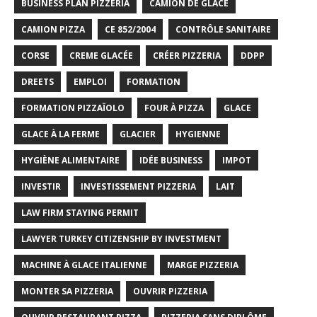
BUSINESS PLAN PIZZERIA
CAMION DE GLACE
CAMION PIZZA
CE 852/2004
CONTRÔLE SANITAIRE
CORSE
CREME GLACÉE
CRÉER PIZZERIA
DDPP
DREETS
EMPLOI
FORMATION
FORMATION PIZZAÏOLO
FOUR À PIZZA
GLACE
GLACE À LA FERME
GLACIER
HYGIENNE
HYGIÈNE ALIMENTAIRE
IDÉE BUSINESS
IMPOT
INVESTIR
INVESTISSEMENT PIZZERIA
LAIT
LAW FIRM STAYING PERMIT
LAWYER TURKEY CITIZENSHIP BY INVESTMENT
MACHINE À GLACE ITALIENNE
MARGE PIZZERIA
MONTER SA PIZZERIA
OUVRIR PIZZERIA