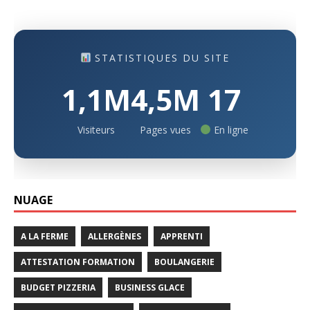
STATISTIQUES DU SITE
1,1M
4,5M
17
Visiteurs
Pages vues
En ligne
NUAGE
A LA FERME
ALLERGÈNES
APPRENTI
ATTESTATION FORMATION
BOULANGERIE
BUDGET PIZZERIA
BUSINESS GLACE