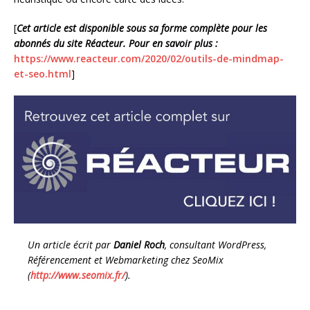
[
Cet article est disponible sous sa forme complète pour les
abonnés du site Réacteur. Pour en savoir plus :
https://www.reacteur.com/2020/02/outils-de-mindmap-
et-seo.html
]
Un article écrit par
Daniel Roch
, consultant WordPress,
Référencement et Webmarketing chez SeoMix
(
http://www.seomix.fr/
).