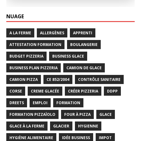
NUAGE
A LA FERME
ALLERGÈNES
APPRENTI
ATTESTATION FORMATION
BOULANGERIE
BUDGET PIZZERIA
BUSINESS GLACE
BUSINESS PLAN PIZZERIA
CAMION DE GLACE
CAMION PIZZA
CE 852/2004
CONTRÔLE SANITAIRE
CORSE
CREME GLACÉE
CRÉER PIZZERIA
DDPP
DREETS
EMPLOI
FORMATION
FORMATION PIZZAÏOLO
FOUR À PIZZA
GLACE
GLACE À LA FERME
GLACIER
HYGIENNE
HYGIÈNE ALIMENTAIRE
IDÉE BUSINESS
IMPOT