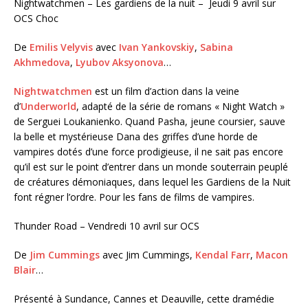
Nightwatchmen – Les gardiens de la nuit – Jeudi 9 avril sur
OCS Choc
De
Emilis Velyvis
avec
Ivan Yankovskiy
,
Sabina
Akhmedova
,
Lyubov Aksyonova
…
Nightwatchmen
est un film d’action dans la veine
d’
Underworld
, adapté de la série de romans « Night Watch »
de Serguei Loukanienko. Quand Pasha, jeune coursier, sauve
la belle et mystérieuse Dana des griffes d’une horde de
vampires dotés d’une force prodigieuse, il ne sait pas encore
qu’il est sur le point d’entrer dans un monde souterrain peuplé
de créatures démoniaques, dans lequel les Gardiens de la Nuit
font régner l’ordre. Pour les fans de films de vampires.
Thunder Road – Vendredi 10 avril sur OCS
De
Jim Cummings
avec Jim Cummings,
Kendal Farr
,
Macon
Blair
…
Présenté à Sundance, Cannes et Deauville, cette dramédie