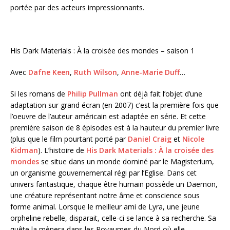
portée par des acteurs impressionnants.
His Dark Materials : À la croisée des mondes – saison 1
Avec
Dafne Keen
,
Ruth Wilson
,
Anne-Marie Duff
…
Si les romans de
Philip Pullman
ont déjà fait l’objet d’une
adaptation sur grand écran (en 2007) c’est la première fois que
l’oeuvre de l’auteur américain est adaptée en série. Et cette
première saison de 8 épisodes est à la hauteur du premier livre
(plus que le film pourtant porté par
Daniel Craig
et
Nicole
Kidman
). L’histoire de
His Dark Materials : À la croisée des
mondes
se situe dans un monde dominé par le Magisterium,
un organisme gouvernemental régi par l’Eglise. Dans cet
univers fantastique, chaque être humain possède un Daemon,
une créature représentant notre âme et conscience sous
forme animal. Lorsque le meilleur ami de Lyra, une jeune
orpheline rebelle, disparait, celle-ci se lance à sa recherche. Sa
quête la mènera dans les Royaumes du Nord où elle