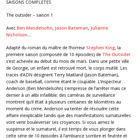
SAISONS COMPLETES
The outsider – saison 1
Avec
Ben Mendelsohn
,
Jason Bateman
,
Julianne
Nicholson
…
Adapté du roman du maître de l’horreur
Stephen King
, la
première saison (composée de 10 épisodes) de
The Outsider
s’est achevée au début du mois de mars. Dans une petite ville
de Georgie, un enfant est retrouvé mort, le corps mutilé. Les
traces d’ADN désignent Terry Maitland (
Jason Bateman
),
coach de baseball, comme étant le coupable. L’inspecteur
Anderson (
Ben Mendelsohn
) s’empresse de l’arrêter mais ce
dernier à un alibi infaillible: des caméras de surveillance
montrent qu’il était à plusieurs centaines de kilomètres au
moment du crime. Anderson va tenter de résoudre cette
affaire inexplicable tandis que des manifestations surnaturelles
vont venir bouleverser ses croyances. Si vous aimez le
suspense et le surnaturel, il est temps de vous plonger dans
cette série de 10 épisodes à l’ambiance sombre et feutrée et