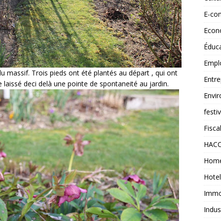
E-co
Econ
Éduc
Empl
 du massif. Trois pieds ont été plantés au départ , qui ont
Entre
aissé deci delà une pointe de spontaneité au jardin.
Envi
festi
Fiscal
HAC
Home
Hotel
Immob
Indus