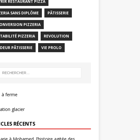
RIR RESTAURANT PIZZA
ZERIA SANS DIPLÔME
PÂTISSERIE
ONVERSION PIZZERIA
TABILITÉ PIZZERIA
REVOLUTION
DEUR PÂTISSERIE
VIE PROLO
 à ferme
tion glacier
ICLES RÉCENTS
rie à Mohamed, l’histoire agitée des