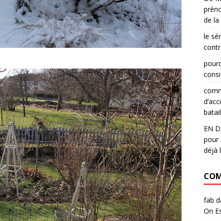
préno
de la
le sé
contr
pourq
consi
comme
d’acc
batail
EN DI
pour 
déjà 
COM
fab
d
On Es