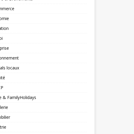
mmerce
omie
ation
oi
prise
ronnement
vals locaux
ité
CP
 & FamilyHolidays
lerie
ilier
trie