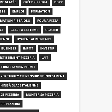
ME GLACÉE
CRÉER PIZZERIA
DDPP
ETS
EMPLOI
FORMATION
MATION PIZZAÏOLO
FOUR À PIZZA
CE
GLACE À LA FERME
GLACIER
IENNE
HYGIÈNE ALIMENTAIRE
E BUSINESS
IMPOT
INVESTIR
ESTISSEMENT PIZZERIA
LAIT
 FIRM STAYING PERMIT
YER TURKEY CITIZENSHIP BY INVESTMENT
HINE À GLACE ITALIENNE
GE PIZZERIA
MONTER SA PIZZERIA
RIR PIZZERIA