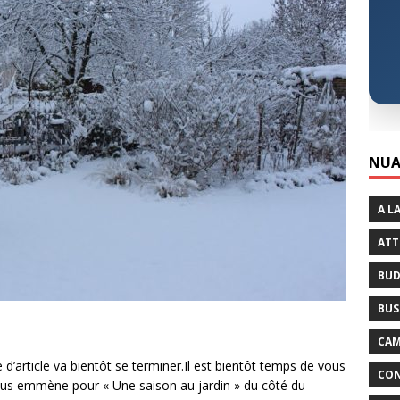
NUA
A L
ATT
BUD
BUS
CAM
 d’article va bientôt se terminer.Il est bientôt temps de vous
CON
vous emmène pour « Une saison au jardin » du côté du