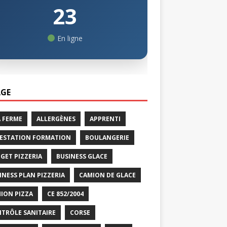
23
En ligne
GE
A FERME
ALLERGÈNES
APPRENTI
ESTATION FORMATION
BOULANGERIE
GET PIZZERIA
BUSINESS GLACE
INESS PLAN PIZZERIA
CAMION DE GLACE
ION PIZZA
CE 852/2004
TRÔLE SANITAIRE
CORSE