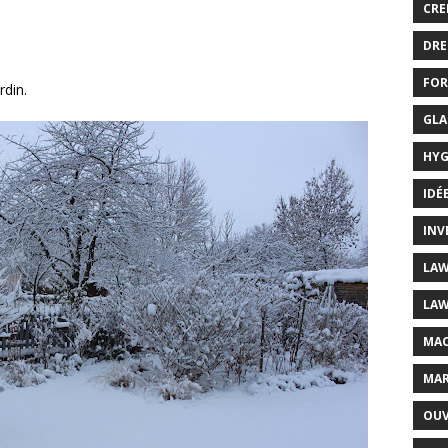
CRE
DRE
FOR
rdin.
GLA
HYG
IDÉ
INV
LAW
LAW
MAC
MAR
OUV