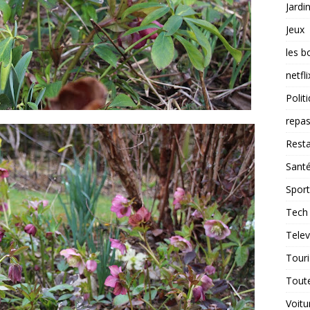
Jardi
Jeux
les b
netfli
Polit
repas
Resta
Sant
Sport
Tech
Telev
Tour
Tout
Voitu