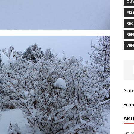
OUV
PIZ
REC
REN
VEN
Glace
Forma
ART
De Ma