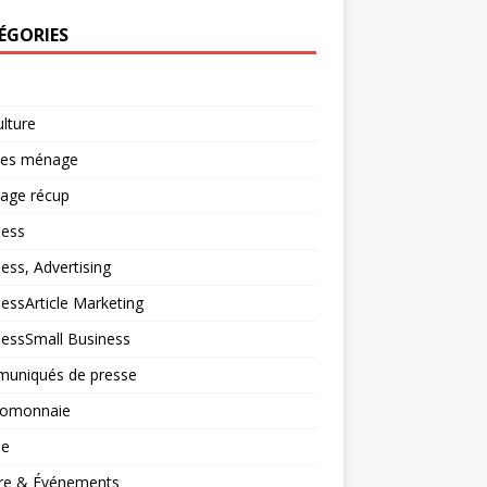
ÉGORIES
ulture
ces ménage
lage récup
ness
ess, Advertising
essArticle Marketing
nessSmall Business
uniqués de presse
tomonnaie
ne
ure & Événements