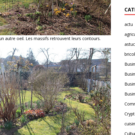
CAT
actu
agric
’un autre oeil. Les massifs retrouvent leurs contours.
astu
brico
Busi
Busin
Busin
Busi
Comm
Cryp
cuisi
Cult