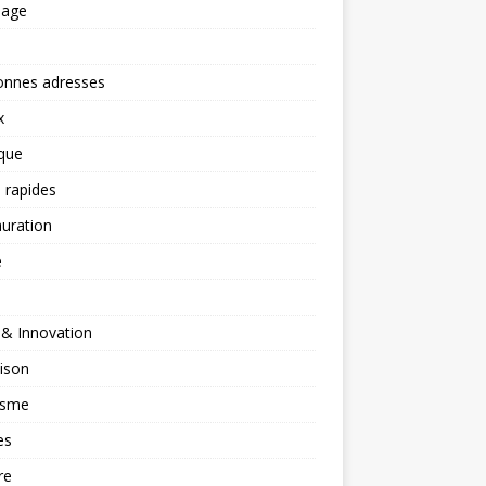
nage
onnes adresses
x
ique
 rapides
uration
é
 & Innovation
ison
isme
es
re