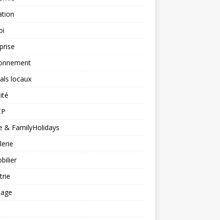
ation
oi
prise
ronnement
vals locaux
ité
CP
 & FamilyHolidays
lerie
ilier
trie
nage