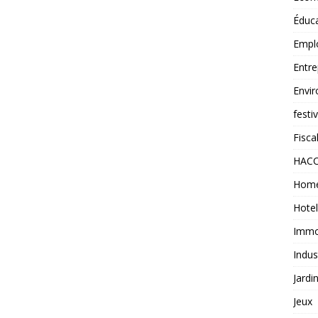
Éduc
Empl
Entre
Envi
festi
Fiscal
HAC
Home
Hotel
Immob
Indus
Jardi
Jeux