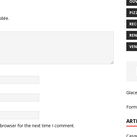
OUV
PIZ
liée.
REC
REN
VEN
Glace
Forma
ART
 browser for the next time I comment.
Casqu