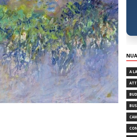
NUA
A L
ATT
BUD
BUS
CAM
CON