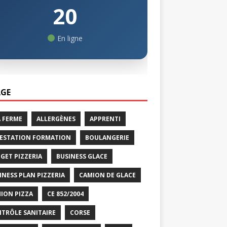
20
En ligne
GE
A FERME
ALLERGÈNES
APPRENTI
ESTATION FORMATION
BOULANGERIE
GET PIZZERIA
BUSINESS GLACE
INESS PLAN PIZZERIA
CAMION DE GLACE
ION PIZZA
CE 852/2004
TRÔLE SANITAIRE
CORSE