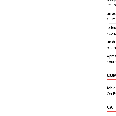
les t
un ac
Guima
le fe
«con
un dr
roum
Après
sout
COM
fab
d
On Es
CAT