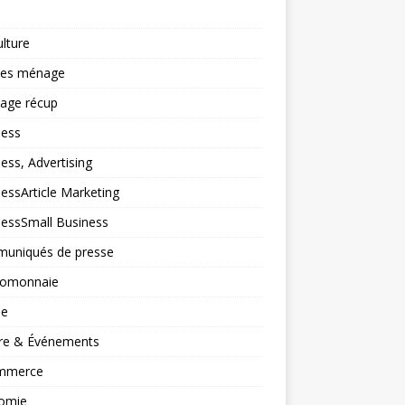
ulture
ces ménage
lage récup
ness
ess, Advertising
essArticle Marketing
nessSmall Business
uniqués de presse
tomonnaie
ne
ure & Événements
mmerce
omie