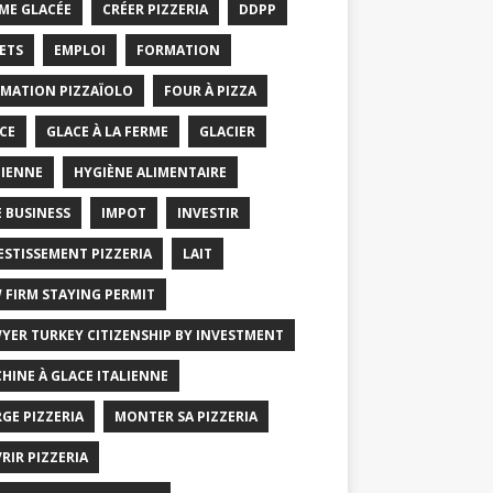
ME GLACÉE
CRÉER PIZZERIA
DDPP
ETS
EMPLOI
FORMATION
MATION PIZZAÏOLO
FOUR À PIZZA
CE
GLACE À LA FERME
GLACIER
IENNE
HYGIÈNE ALIMENTAIRE
E BUSINESS
IMPOT
INVESTIR
ESTISSEMENT PIZZERIA
LAIT
 FIRM STAYING PERMIT
YER TURKEY CITIZENSHIP BY INVESTMENT
HINE À GLACE ITALIENNE
GE PIZZERIA
MONTER SA PIZZERIA
RIR PIZZERIA