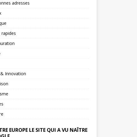
onnes adresses
x
ique
 rapides
uration
é
 & Innovation
ison
isme
es
re
RE EUROPE LE SITE QUI A VU NAÎTRE
GLE