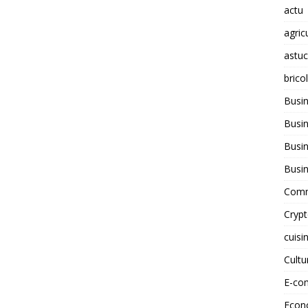
actu
agric
astu
brico
Busi
Busin
Busin
Busi
Comm
Cryp
cuisi
Cult
E-co
Econ