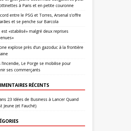
rottinettes à Paris et en petite couronne
cord entre le PSG et Torres, Arsenal s’offre
rães et se penche sur Barcola
u est «stabilisé» malgré deux reprises
tenues»
one explose près d’un gazoduc à la frontière
aine
 l’incendie, Le Porge se mobilise pour
enir ses commerçants
MENTAIRES RÉCENTS
ans
23 Idées de Business à Lancer Quand
t Jeune (et Fauché)
ÉGORIES