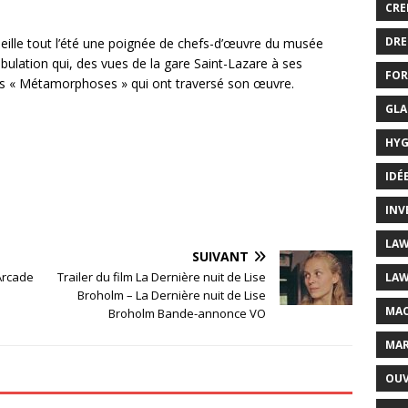
CRE
DRE
ille tout l’été une poignée de chefs-d’œuvre du musée
lation qui, des vues de la gare Saint-Lazare à ses
FOR
es « Métamorphoses » qui ont traversé son œuvre.
GLA
HYG
IDÉ
INV
LAW
SUIVANT
Arcade
Trailer du film La Dernière nuit de Lise
LAW
Broholm – La Dernière nuit de Lise
MAC
Broholm Bande-annonce VO
MAR
OUV