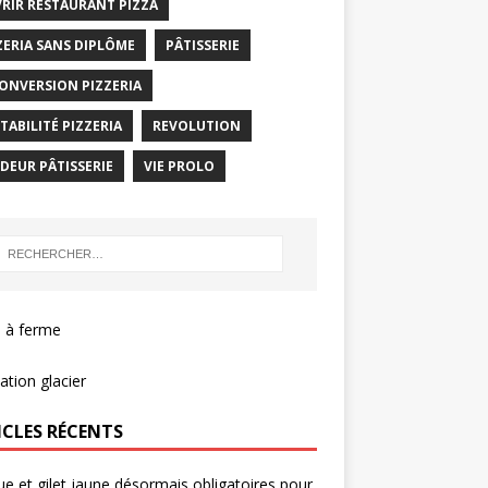
RIR RESTAURANT PIZZA
ZERIA SANS DIPLÔME
PÂTISSERIE
ONVERSION PIZZERIA
TABILITÉ PIZZERIA
REVOLUTION
DEUR PÂTISSERIE
VIE PROLO
 à ferme
tion glacier
ICLES RÉCENTS
e et gilet jaune désormais obligatoires pour