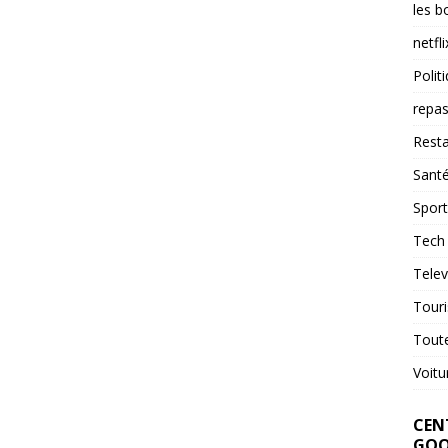
les b
netfli
Polit
repas
Resta
Sant
Sport
Tech
Telev
Tour
Tout
Voitu
CENT
GOO