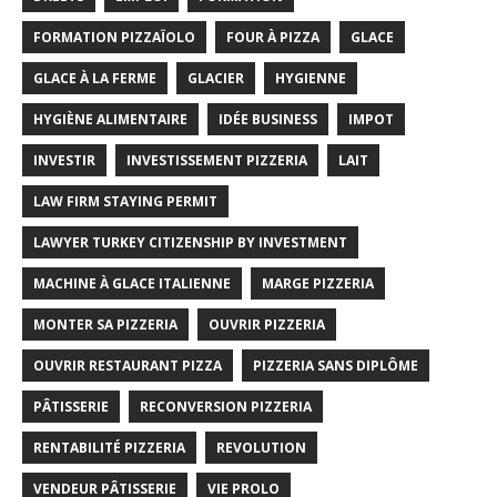
FORMATION PIZZAÏOLO
FOUR À PIZZA
GLACE
GLACE À LA FERME
GLACIER
HYGIENNE
HYGIÈNE ALIMENTAIRE
IDÉE BUSINESS
IMPOT
INVESTIR
INVESTISSEMENT PIZZERIA
LAIT
LAW FIRM STAYING PERMIT
LAWYER TURKEY CITIZENSHIP BY INVESTMENT
MACHINE À GLACE ITALIENNE
MARGE PIZZERIA
MONTER SA PIZZERIA
OUVRIR PIZZERIA
OUVRIR RESTAURANT PIZZA
PIZZERIA SANS DIPLÔME
PÂTISSERIE
RECONVERSION PIZZERIA
RENTABILITÉ PIZZERIA
REVOLUTION
VENDEUR PÂTISSERIE
VIE PROLO