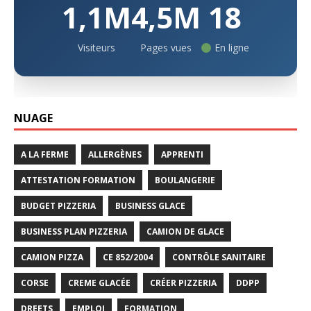
1,1M
4,5M
18
Visiteurs
Pages vues
En ligne
NUAGE
A LA FERME
ALLERGÈNES
APPRENTI
ATTESTATION FORMATION
BOULANGERIE
BUDGET PIZZERIA
BUSINESS GLACE
BUSINESS PLAN PIZZERIA
CAMION DE GLACE
CAMION PIZZA
CE 852/2004
CONTRÔLE SANITAIRE
CORSE
CREME GLACÉE
CRÉER PIZZERIA
DDPP
DREETS
EMPLOI
FORMATION