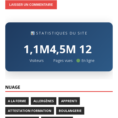
STATISTIQUES DU SITE
1,1M
4,5M
12
Visiteurs
Pages vues
En ligne
NUAGE
A LA FERME
ALLERGÈNES
APPRENTI
ATTESTATION FORMATION
BOULANGERIE