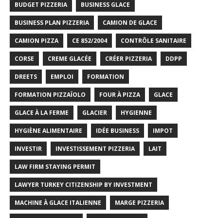
BUDGET PIZZERIA
BUSINESS GLACE
BUSINESS PLAN PIZZERIA
CAMION DE GLACE
CAMION PIZZA
CE 852/2004
CONTRÔLE SANITAIRE
CORSE
CREME GLACÉE
CRÉER PIZZERIA
DDPP
DREETS
EMPLOI
FORMATION
FORMATION PIZZAÏOLO
FOUR À PIZZA
GLACE
GLACE À LA FERME
GLACIER
HYGIENNE
HYGIÈNE ALIMENTAIRE
IDÉE BUSINESS
IMPOT
INVESTIR
INVESTISSEMENT PIZZERIA
LAIT
LAW FIRM STAYING PERMIT
LAWYER TURKEY CITIZENSHIP BY INVESTMENT
MACHINE À GLACE ITALIENNE
MARGE PIZZERIA