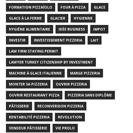
FORMATION PIZZAÏOLO
FOUR À PIZZA
GLACE
GLACE À LA FERME
GLACIER
HYGIENNE
HYGIÈNE ALIMENTAIRE
IDÉE BUSINESS
IMPOT
INVESTIR
INVESTISSEMENT PIZZERIA
LAIT
LAW FIRM STAYING PERMIT
LAWYER TURKEY CITIZENSHIP BY INVESTMENT
MACHINE À GLACE ITALIENNE
MARGE PIZZERIA
MONTER SA PIZZERIA
OUVRIR PIZZERIA
OUVRIR RESTAURANT PIZZA
PIZZERIA SANS DIPLÔME
PÂTISSERIE
RECONVERSION PIZZERIA
RENTABILITÉ PIZZERIA
REVOLUTION
VENDEUR PÂTISSERIE
VIE PROLO