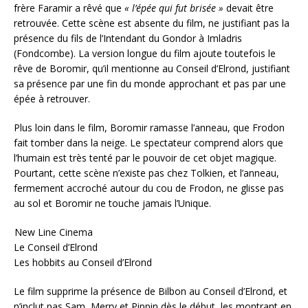
frère Faramir a rêvé que
« l’épée qui fut brisée »
devait être
retrouvée. Cette scène est absente du film, ne justifiant pas la
présence du fils de l’Intendant du Gondor à Imladris
(Fondcombe). La version longue du film ajoute toutefois le
rêve de Boromir, qu’il mentionne au Conseil d’Elrond, justifiant
sa présence par une fin du monde approchant et pas par une
épée à retrouver.
Plus loin dans le film, Boromir ramasse l’anneau, que Frodon
fait tomber dans la neige. Le spectateur comprend alors que
l’humain est très tenté par le pouvoir de cet objet magique.
Pourtant, cette scène n’existe pas chez Tolkien, et l’anneau,
fermement accroché autour du cou de Frodon, ne glisse pas
au sol et Boromir ne touche jamais l’Unique.
New Line Cinema
Le Conseil d’Elrond
Les hobbits au Conseil d’Elrond
Le film supprime la présence de Bilbon au Conseil d’Elrond, et
n’inclut pas Sam, Merry et Pippin dès le début, les montrant en