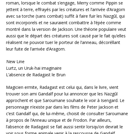
roman, lorsque le combat s’engage, Merry comme Pippin se
jettent à terre, effrayés par les créatures et l’arrivée d’Aragorn
avec sa torche (sans combat) suffit à faire fuir les Nazgûl, qui
sont incorporels et ne sauraient combattre à l’épée comme
montré dans la version de Jackson. Une théorie populaire veut
aussi que le départ des créatures soit causé par le fait qu’elles
réalisent ne pouvoir tuer le porteur de l’anneau, décoréllant
leur fuite de l’arrivée d’Aragorn.
New Line
Lurtz, un Uruk-hai imaginaire
L’absence de Radagast le Brun
Magicien ermite, Radagast est celui qui, dans le livre, vient
trouver son ami Gandalf pour lui annoncer que les Nazgûl
approchent et que Saroumane souhaite le voir à Isengard. Le
personnage n’existe par dans les films de Peter Jackson et
c’est Gandalf qui, de lui-même, choisit de consulter Saroumane
à propos de l’Anneau unique et de Frodon. Par ailleurs,
l’absence de Radagast se fait aussi sentir lorsqu’on devrait le
voir sous forme animale venir à la rescousse de Gandalf,