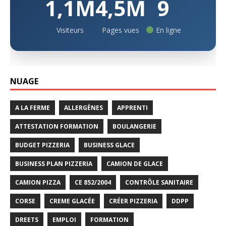
1,1M
4,5M
9
Visiteurs
Pages vues
En ligne
NUAGE
A LA FERME
ALLERGÈNES
APPRENTI
ATTESTATION FORMATION
BOULANGERIE
BUDGET PIZZERIA
BUSINESS GLACE
BUSINESS PLAN PIZZERIA
CAMION DE GLACE
CAMION PIZZA
CE 852/2004
CONTRÔLE SANITAIRE
CORSE
CREME GLACÉE
CRÉER PIZZERIA
DDPP
DREETS
EMPLOI
FORMATION