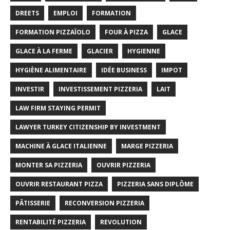
DREETS
EMPLOI
FORMATION
FORMATION PIZZAÏOLO
FOUR À PIZZA
GLACE
GLACE À LA FERME
GLACIER
HYGIENNE
HYGIÈNE ALIMENTAIRE
IDÉE BUSINESS
IMPOT
INVESTIR
INVESTISSEMENT PIZZERIA
LAIT
LAW FIRM STAYING PERMIT
LAWYER TURKEY CITIZENSHIP BY INVESTMENT
MACHINE À GLACE ITALIENNE
MARGE PIZZERIA
MONTER SA PIZZERIA
OUVRIR PIZZERIA
OUVRIR RESTAURANT PIZZA
PIZZERIA SANS DIPLÔME
PÂTISSERIE
RECONVERSION PIZZERIA
RENTABILITÉ PIZZERIA
REVOLUTION