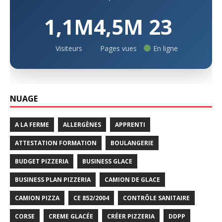
1,1M
4,5M
23
Visiteurs
Pages vues
En ligne
NUAGE
A LA FERME
ALLERGÈNES
APPRENTI
ATTESTATION FORMATION
BOULANGERIE
BUDGET PIZZERIA
BUSINESS GLACE
BUSINESS PLAN PIZZERIA
CAMION DE GLACE
CAMION PIZZA
CE 852/2004
CONTRÔLE SANITAIRE
CORSE
CREME GLACÉE
CRÉER PIZZERIA
DDPP