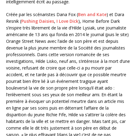
intelligemment écrit au passage.
Créée par les scénaristes Dana Fox (
Ben and Kate
) et Dara
Resnik (
Pushing Daisies
,
I Love Dick
), Home Before Dark
s’inspire très librement de la vie d’Hilde Lysiak, une journaliste
américaine de 13 ans qui fonda en 2014 le journal (puis le site)
Orange Street News avec l’aide de son père et est depuis
devenue la plus jeune membre de la Société des journalistes
professionnels. Dans cette version romancée de ses
investigations, Hilde Lisko, neuf ans, s’intéresse à la mort d’une
voisine, refusant de croire que celle-ci a pu mourir par
accident, et ne tarde pas à découvrir que ce possible meurtre
pourrait bien être lié à un événement tragique ayant
bouleversé la vie de son propre père lorsqu’il était ado :
l’enlèvement sous ses yeux de son meilleur ami. En étant la
première à évoquer un potentiel meurtre dans un article mis
en ligne par ses soins puis en déterrant l’affaire de la
disparition du jeune Richie Fife, Hilde va s’attirer la colère des
habitants de la ville et se mettre en danger. Mais tant pis, car
comme elle le dit très justement à son père en début de
saison, « le plus effrayant [dans la vie] c’est de ne pas