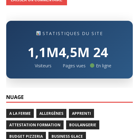
STATISTIQUES DU SITE
1,1M
4,5M
24
Visiteurs
Pages vues
En ligne
NUAGE
A LA FERME
ALLERGÈNES
APPRENTI
ATTESTATION FORMATION
BOULANGERIE
BUDGET PIZZERIA
BUSINESS GLACE