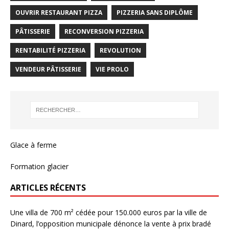
OUVRIR RESTAURANT PIZZA
PIZZERIA SANS DIPLÔME
PÂTISSERIE
RECONVERSION PIZZERIA
RENTABILITÉ PIZZERIA
REVOLUTION
VENDEUR PÂTISSERIE
VIE PROLO
Glace à ferme
Formation glacier
ARTICLES RÉCENTS
Une villa de 700 m² cédée pour 150.000 euros par la ville de
Dinard, l’opposition municipale dénonce la vente à prix bradé