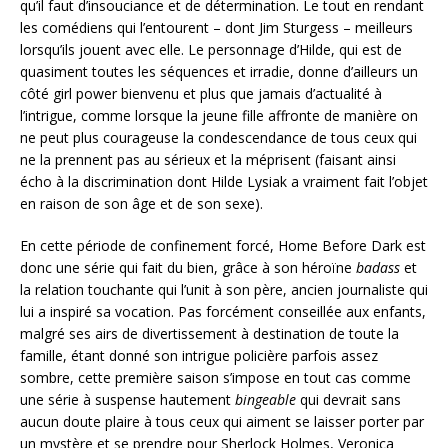
qu’il faut d’insouciance et de détermination. Le tout en rendant
les comédiens qui l’entourent – dont Jim Sturgess – meilleurs
lorsqu’ils jouent avec elle. Le personnage d’Hilde, qui est de
quasiment toutes les séquences et irradie, donne d’ailleurs un
côté girl power bienvenu et plus que jamais d’actualité à
l’intrigue, comme lorsque la jeune fille affronte de manière on
ne peut plus courageuse la condescendance de tous ceux qui
ne la prennent pas au sérieux et la méprisent (faisant ainsi
écho à la discrimination dont Hilde Lysiak a vraiment fait l’objet
en raison de son âge et de son sexe).
En cette période de confinement forcé, Home Before Dark est
donc une série qui fait du bien, grâce à son héroïne
badass
et
la relation touchante qui l’unit à son père, ancien journaliste qui
lui a inspiré sa vocation. Pas forcément conseillée aux enfants,
malgré ses airs de divertissement à destination de toute la
famille, étant donné son intrigue policière parfois assez
sombre, cette première saison s’impose en tout cas comme
une série à suspense hautement
bingeable
qui devrait sans
aucun doute plaire à tous ceux qui aiment se laisser porter par
un mystère et se prendre pour Sherlock Holmes, Veronica