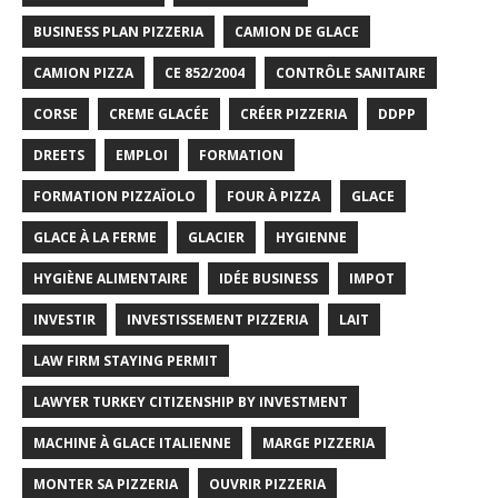
BUSINESS PLAN PIZZERIA
CAMION DE GLACE
CAMION PIZZA
CE 852/2004
CONTRÔLE SANITAIRE
CORSE
CREME GLACÉE
CRÉER PIZZERIA
DDPP
DREETS
EMPLOI
FORMATION
FORMATION PIZZAÏOLO
FOUR À PIZZA
GLACE
GLACE À LA FERME
GLACIER
HYGIENNE
HYGIÈNE ALIMENTAIRE
IDÉE BUSINESS
IMPOT
INVESTIR
INVESTISSEMENT PIZZERIA
LAIT
LAW FIRM STAYING PERMIT
LAWYER TURKEY CITIZENSHIP BY INVESTMENT
MACHINE À GLACE ITALIENNE
MARGE PIZZERIA
MONTER SA PIZZERIA
OUVRIR PIZZERIA