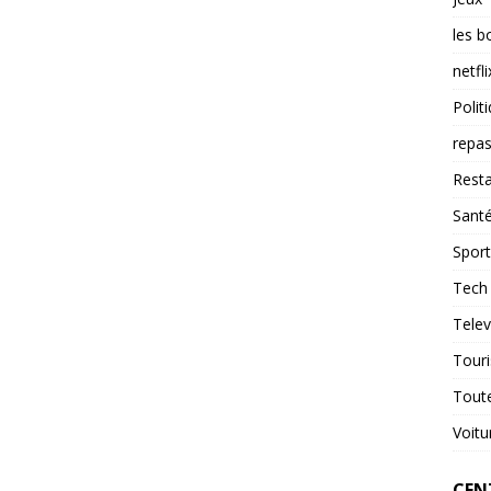
les b
netfli
Polit
repas
Resta
Sant
Sport
Tech
Telev
Tour
Tout
Voitu
CENT