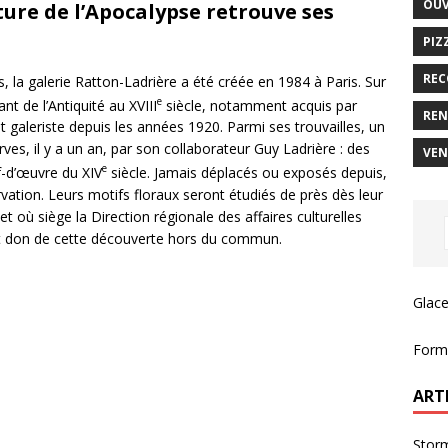
OUV
nture de l’Apocalypse retrouve ses
PIZ
REC
 la galerie Ratton-Ladrière a été créée en 1984 à Paris. Sur
e
t de l’Antiquité au XVIII
siècle, notamment acquis par
REN
 galeriste depuis les années 1920. Parmi ses trouvailles, un
ves, il y a un an, par son collaborateur Guy Ladrière : des
VEN
e
f-d’œuvre du XIV
siècle. Jamais déplacés ou exposés depuis,
vation. Leurs motifs floraux seront étudiés de près dès leur
t où siège la Direction régionale des affaires culturelles
ait don de cette découverte hors du commun.
Glace
Forma
ART
Storm