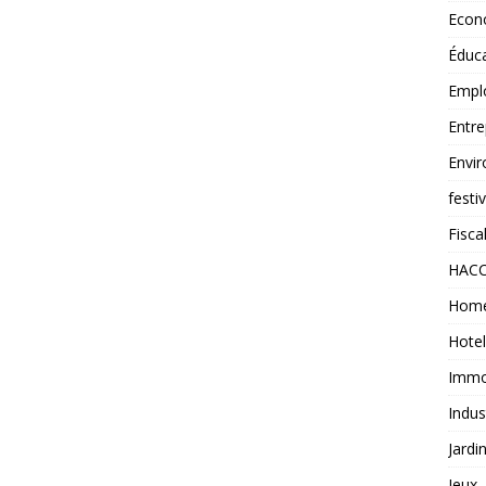
Econ
Éduc
Empl
Entre
Envi
festi
Fiscal
HAC
Home
Hotel
Immob
Indus
Jardi
Jeux