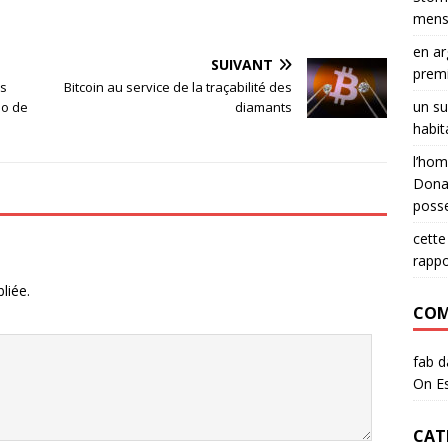
menso
en ar
SUIVANT
premi
es
Bitcoin au service de la traçabilité des
un su
io de
diamants
habit
l’hom
Donal
posse
cette
rapp
liée.
COM
fab
d
On Es
CAT