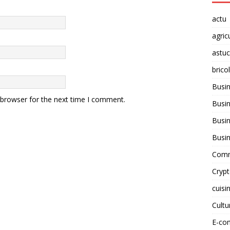
actu
agric
astu
brico
Busi
 browser for the next time I comment.
Busin
Busin
Busi
Comm
Cryp
cuisi
Cult
E-co