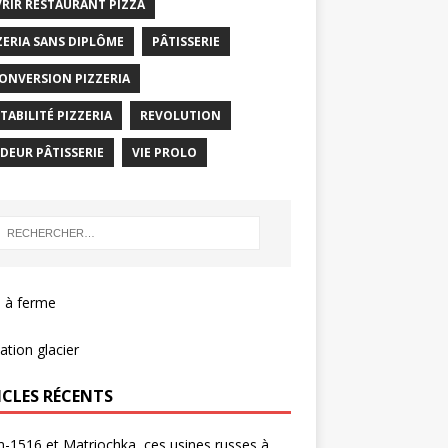
RIR RESTAURANT PIZZA
ZERIA SANS DIPLÔME
PÂTISSERIE
ONVERSION PIZZERIA
TABILITÉ PIZZERIA
REVOLUTION
DEUR PÂTISSERIE
VIE PROLO
 à ferme
tion glacier
ICLES RÉCENTS
-1516 et Matriochka, ces usines russes à