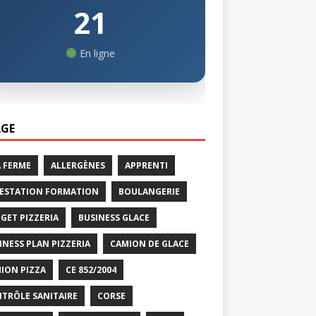
21
En ligne
GE
A FERME
ALLERGÈNES
APPRENTI
ESTATION FORMATION
BOULANGERIE
GET PIZZERIA
BUSINESS GLACE
INESS PLAN PIZZERIA
CAMION DE GLACE
ION PIZZA
CE 852/2004
TRÔLE SANITAIRE
CORSE