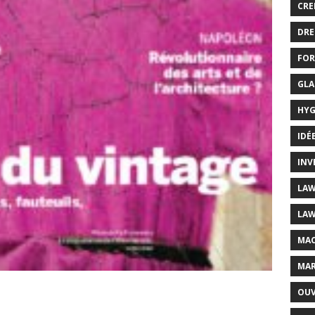
CRE
DRE
FOR
GLA
HYG
IDÉ
INV
LAW
LAW
MAC
MAR
OUV