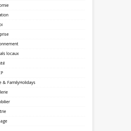
omie
ation
oi
prise
ronnement
vals locaux
ité
CP
 & FamilyHolidays
lerie
ilier
trie
nage