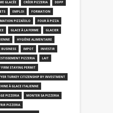
ME GLACÉE
CRÉER PIZZERIA
DDPP
ETS
EMPLOI
FORMATION
MATION PIZZAÏOLO
FOUR À PIZZA
CE
GLACE À LA FERME
GLACIER
IENNE
HYGIÈNE ALIMENTAIRE
E BUSINESS
IMPOT
INVESTIR
ESTISSEMENT PIZZERIA
LAIT
 FIRM STAYING PERMIT
YER TURKEY CITIZENSHIP BY INVESTMENT
HINE À GLACE ITALIENNE
GE PIZZERIA
MONTER SA PIZZERIA
RIR PIZZERIA