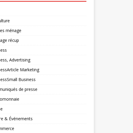
ulture
ces ménage
lage récup
ness
ess, Advertising
essArticle Marketing
nessSmall Business
uniqués de presse
tomonnaie
ne
ure & Événements
mmerce