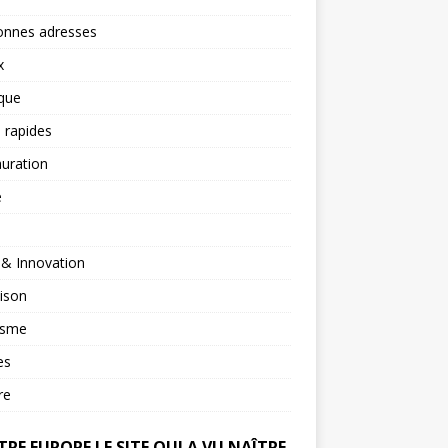
onnes adresses
x
ique
 rapides
uration
é
 & Innovation
ison
isme
es
re
RE EUROPE LE SITE QUI A VU NAÎTRE