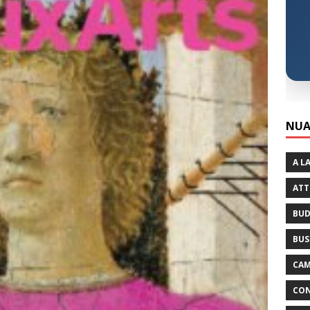
NUA
A L
ATT
BUD
BUS
CAM
CON