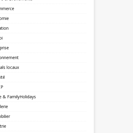
mmerce
omie
ation
oi
prise
ronnement
vals locaux
ité
CP
 & FamilyHolidays
lerie
ilier
trie