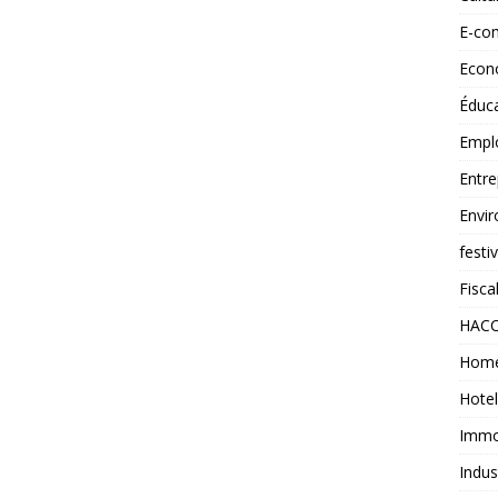
E-co
Econ
Éduc
Empl
Entre
Envi
festi
Fiscal
HAC
Home
Hotel
Immob
Indus