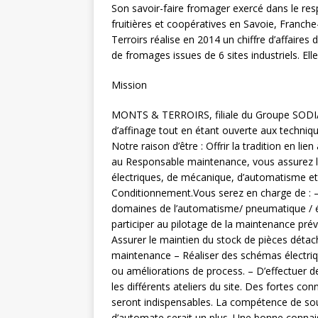
Son savoir-faire fromager exercé dans le resp
fruitières et coopératives en Savoie, Franc
Terroirs réalise en 2014 un chiffre d’affaires
de fromages issues de 6 sites industriels. E
Mission
MONTS & TERROIRS, filiale du Groupe SODIAA
d’affinage tout en étant ouverte aux techni
Notre raison d’être : Offrir la tradition en 
au Responsable maintenance, vous assurez le 
électriques, de mécanique, d’automatisme et d
Conditionnement.Vous serez en charge de : – 
domaines de l’automatisme/ pneumatique / él
participer au pilotage de la maintenance prév
Assurer le maintien du stock de pièces détac
maintenance – Réaliser des schémas électriqu
ou améliorations de process. – D’effectuer
les différents ateliers du site. Des fortes co
seront indispensables. La compétence de so
d’automate serait un plus. Une bonne connais