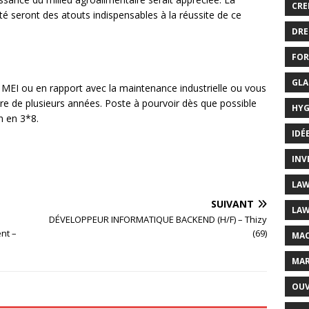
CRE
vité seront des atouts indispensables à la réussite de ce
DRE
FOR
GLA
 MEI ou en rapport avec la maintenance industrielle ou vous
aire de plusieurs années. Poste à pourvoir dès que possible
HYG
n en 3*8.
IDÉ
INV
LAW
SUIVANT
LAW
DÉVELOPPEUR INFORMATIQUE BACKEND (H/F) – Thizy
nt –
(69)
MAC
MAR
OUV