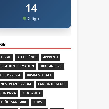
14
En ligne
GE
A FERME
ALLERGÈNES
APPRENTI
ESTATION FORMATION
BOULANGERIE
GET PIZZERIA
BUSINESS GLACE
INESS PLAN PIZZERIA
CAMION DE GLACE
ION PIZZA
CE 852/2004
TRÔLE SANITAIRE
CORSE