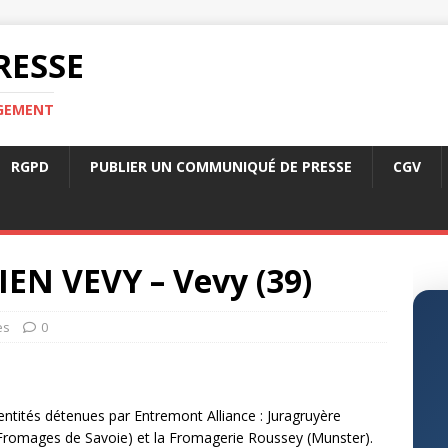
RESSE
RGEMENT
RGPD
PUBLIER UN COMMUNIQUÉ DE PRESSE
CGV
N VEVY – Vevy (39)
es
0
entités détenues par Entremont Alliance : Juragruyère
(Fromages de Savoie) et la Fromagerie Roussey (Munster).