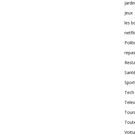
Jardi
Jeux
les b
netfli
Polit
repas
Resta
Sant
Sport
Tech
Telev
Tour
Tout
Voitu