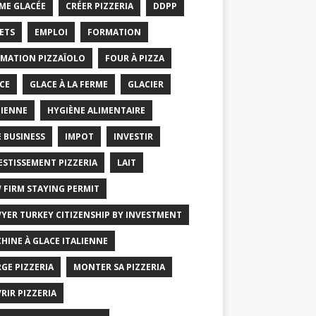
ME GLACÉE
CRÉER PIZZERIA
DDPP
ETS
EMPLOI
FORMATION
MATION PIZZAÏOLO
FOUR À PIZZA
CE
GLACE À LA FERME
GLACIER
IENNE
HYGIÈNE ALIMENTAIRE
E BUSINESS
IMPOT
INVESTIR
ESTISSEMENT PIZZERIA
LAIT
 FIRM STAYING PERMIT
YER TURKEY CITIZENSHIP BY INVESTMENT
HINE À GLACE ITALIENNE
GE PIZZERIA
MONTER SA PIZZERIA
RIR PIZZERIA