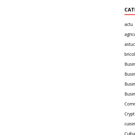
CAT
actu
agric
astu
brico
Busi
Busin
Busin
Busi
Comm
Cryp
cuisi
Cult