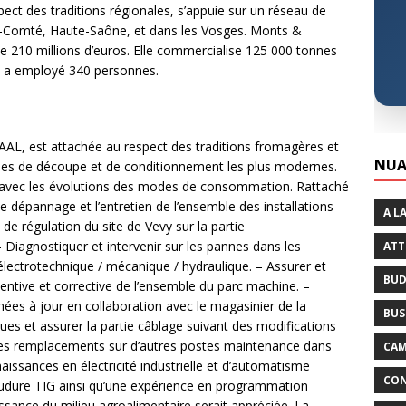
ect des traditions régionales, s’appuie sur un réseau de
he-Comté, Haute-Saône, et dans les Vosges. Monts &
 de 210 millions d’euros. Elle commercialise 125 000 tonnes
lle a employé 340 personnes.
L, est attachée au respect des traditions fromagères et
NUA
ques de découpe et de conditionnement les plus modernes.
lien avec les évolutions des modes de consommation. Rattaché
dépannage et l’entretien de l’ensemble des installations
A L
e régulation du site de Vevy sur la partie
Diagnostiquer et intervenir sur les pannes dans les
ATT
ectrotechnique / mécanique / hydraulique. – Assurer et
BUD
entive et corrective de l’ensemble du parc machine. –
hées à jour en collaboration avec le magasinier de la
BUS
es et assurer la partie câblage suivant des modifications
 des remplacements sur d’autres postes maintenance dans
CAM
nnaissances en électricité industrielle et d’automatisme
CON
udure TIG ainsi qu’une expérience en programmation
sance du milieu agroalimentaire serait appréciée. La