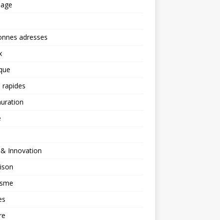
nage
onnes adresses
x
ique
 rapides
uration
é
 & Innovation
ison
isme
es
re