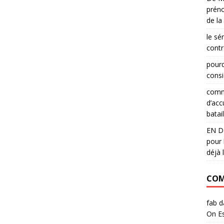
préno
de la
le sé
contr
pourq
consi
comme
d’acc
batail
EN DI
pour 
déjà 
COM
fab
d
On Es