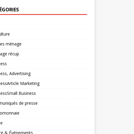
ÉGORIES
ulture
ces ménage
lage récup
ness
ess, Advertising
essArticle Marketing
nessSmall Business
uniqués de presse
tomonnaie
ne
ure & Événements