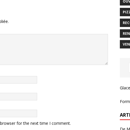
OUV
PIZ
liée.
REC
REN
VEN
Glace
Forma
ART
 browser for the next time I comment.
De Ma