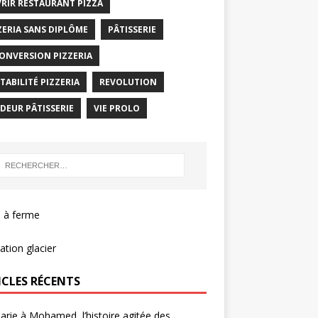
RIR RESTAURANT PIZZA
ZERIA SANS DIPLÔME
PÂTISSERIE
ONVERSION PIZZERIA
TABILITÉ PIZZERIA
REVOLUTION
DEUR PÂTISSERIE
VIE PROLO
 à ferme
tion glacier
ICLES RÉCENTS
rie à Mohamed, l’histoire agitée des