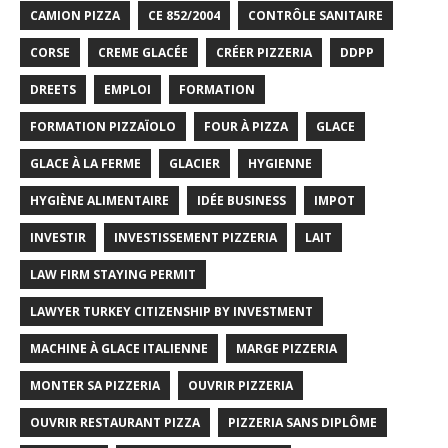
CAMION PIZZA
CE 852/2004
CONTRÔLE SANITAIRE
CORSE
CREME GLACÉE
CRÉER PIZZERIA
DDPP
DREETS
EMPLOI
FORMATION
FORMATION PIZZAÏOLO
FOUR À PIZZA
GLACE
GLACE À LA FERME
GLACIER
HYGIENNE
HYGIÈNE ALIMENTAIRE
IDÉE BUSINESS
IMPOT
INVESTIR
INVESTISSEMENT PIZZERIA
LAIT
LAW FIRM STAYING PERMIT
LAWYER TURKEY CITIZENSHIP BY INVESTMENT
MACHINE À GLACE ITALIENNE
MARGE PIZZERIA
MONTER SA PIZZERIA
OUVRIR PIZZERIA
OUVRIR RESTAURANT PIZZA
PIZZERIA SANS DIPLÔME