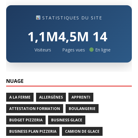
STATISTIQUES DU SITE
1,1M
4,5M
14
Visiteurs
Pages vues
En ligne
NUAGE
A LA FERME
ALLERGÈNES
APPRENTI
ATTESTATION FORMATION
BOULANGERIE
BUDGET PIZZERIA
BUSINESS GLACE
BUSINESS PLAN PIZZERIA
CAMION DE GLACE