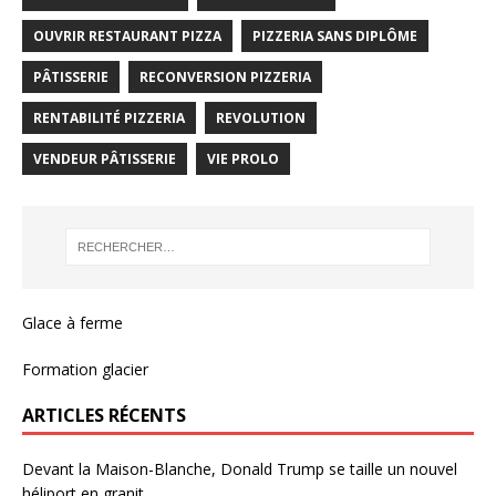
OUVRIR RESTAURANT PIZZA
PIZZERIA SANS DIPLÔME
PÂTISSERIE
RECONVERSION PIZZERIA
RENTABILITÉ PIZZERIA
REVOLUTION
VENDEUR PÂTISSERIE
VIE PROLO
Glace à ferme
Formation glacier
ARTICLES RÉCENTS
Devant la Maison-Blanche, Donald Trump se taille un nouvel
héliport en granit