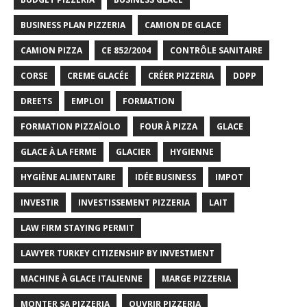
BUSINESS PLAN PIZZERIA
CAMION DE GLACE
CAMION PIZZA
CE 852/2004
CONTRÔLE SANITAIRE
CORSE
CREME GLACÉE
CRÉER PIZZERIA
DDPP
DREETS
EMPLOI
FORMATION
FORMATION PIZZAÏOLO
FOUR À PIZZA
GLACE
GLACE À LA FERME
GLACIER
HYGIENNE
HYGIÈNE ALIMENTAIRE
IDÉE BUSINESS
IMPOT
INVESTIR
INVESTISSEMENT PIZZERIA
LAIT
LAW FIRM STAYING PERMIT
LAWYER TURKEY CITIZENSHIP BY INVESTMENT
MACHINE À GLACE ITALIENNE
MARGE PIZZERIA
MONTER SA PIZZERIA
OUVRIR PIZZERIA