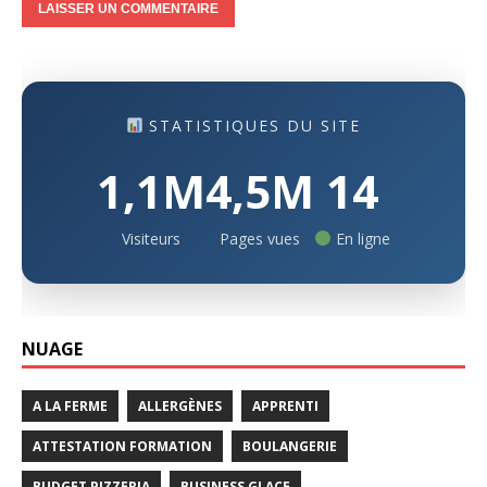
STATISTIQUES DU SITE
1,1M
4,5M
14
Visiteurs
Pages vues
En ligne
NUAGE
A LA FERME
ALLERGÈNES
APPRENTI
ATTESTATION FORMATION
BOULANGERIE
BUDGET PIZZERIA
BUSINESS GLACE