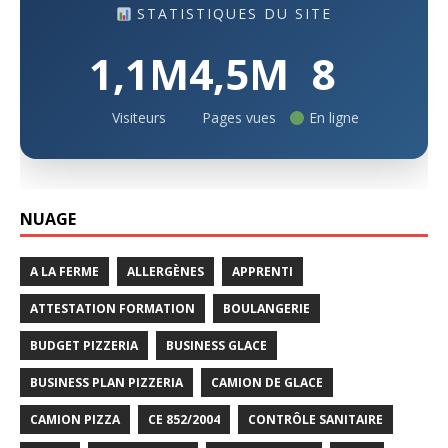
STATISTIQUES DU SITE
1,1M
4,5M
8
Visiteurs
Pages vues
En ligne
NUAGE
A LA FERME
ALLERGÈNES
APPRENTI
ATTESTATION FORMATION
BOULANGERIE
BUDGET PIZZERIA
BUSINESS GLACE
BUSINESS PLAN PIZZERIA
CAMION DE GLACE
CAMION PIZZA
CE 852/2004
CONTRÔLE SANITAIRE