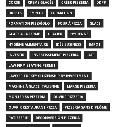
CORSE
CREME GLACÉE
CRÉER PIZZERIA
DDPP
DREETS
EMPLOI
FORMATION
FORMATION PIZZAÏOLO
FOUR À PIZZA
GLACE
GLACE À LA FERME
GLACIER
HYGIENNE
HYGIÈNE ALIMENTAIRE
IDÉE BUSINESS
IMPOT
INVESTIR
INVESTISSEMENT PIZZERIA
LAIT
LAW FIRM STAYING PERMIT
LAWYER TURKEY CITIZENSHIP BY INVESTMENT
MACHINE À GLACE ITALIENNE
MARGE PIZZERIA
MONTER SA PIZZERIA
OUVRIR PIZZERIA
OUVRIR RESTAURANT PIZZA
PIZZERIA SANS DIPLÔME
PÂTISSERIE
RECONVERSION PIZZERIA