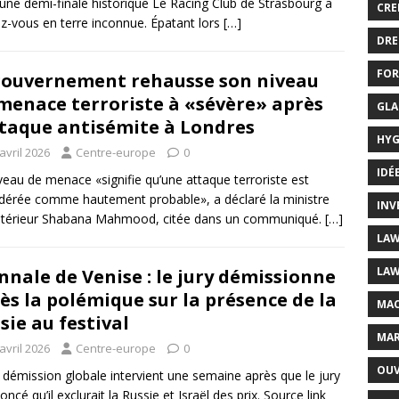
une demi-finale historique Le Racing Club de Strasbourg a
CRE
z-vous en terre inconnue. Épatant lors
[…]
DRE
FOR
gouvernement rehausse son niveau
menace terroriste à «sévère» après
GLA
ttaque antisémite à Londres
HYG
avril 2026
Centre-europe
0
IDÉ
veau de menace «signifie qu’une attaque terroriste est
dérée comme hautement probable», a déclaré la ministre
INV
Intérieur Shabana Mahmood, citée dans un communiqué.
[…]
LAW
LAW
nnale de Venise : le jury démissionne
ès la polémique sur la présence de la
MAC
sie au festival
MAR
avril 2026
Centre-europe
0
OUV
 démission globale intervient une semaine après que le jury
ncé qu’il exclurait la Russie et Israël des prix. Source link