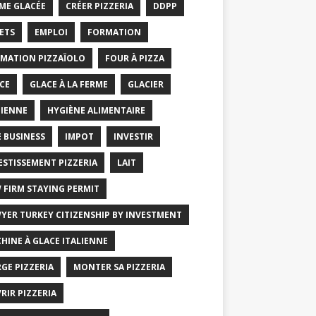
ME GLACÉE
CRÉER PIZZERIA
DDPP
ETS
EMPLOI
FORMATION
MATION PIZZAÏOLO
FOUR À PIZZA
CE
GLACE À LA FERME
GLACIER
IENNE
HYGIÈNE ALIMENTAIRE
E BUSINESS
IMPOT
INVESTIR
ESTISSEMENT PIZZERIA
LAIT
 FIRM STAYING PERMIT
YER TURKEY CITIZENSHIP BY INVESTMENT
HINE À GLACE ITALIENNE
GE PIZZERIA
MONTER SA PIZZERIA
RIR PIZZERIA