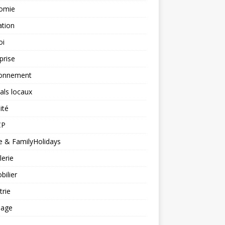
omie
ation
oi
prise
ronnement
vals locaux
ité
CP
 & FamilyHolidays
lerie
ilier
trie
nage