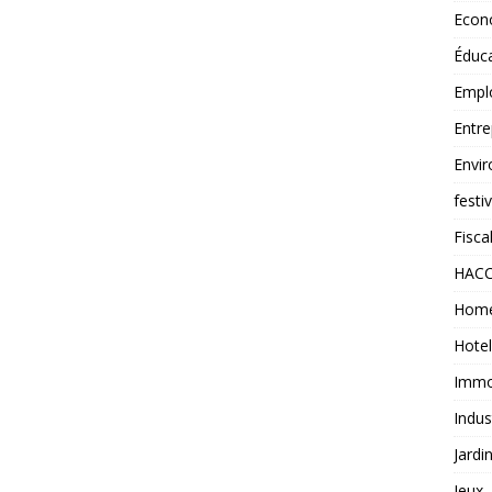
Econ
Éduc
Empl
Entre
Envi
festi
Fiscal
HAC
Home
Hotel
Immob
Indus
Jardi
Jeux