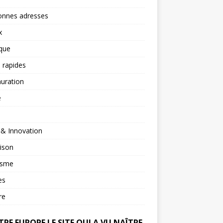
onnes adresses
x
ique
 rapides
uration
é
 & Innovation
ison
isme
es
re
RE EUROPE LE SITE QUI A VU NAÎTRE