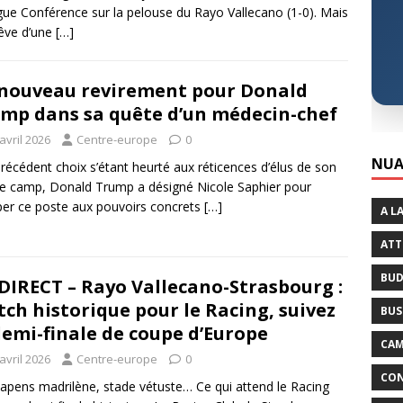
gue Conférence sur la pelouse du Rayo Vallecano (1-0). Mais
êve d’une
[…]
nouveau revirement pour Donald
mp dans sa quête d’un médecin-chef
avril 2026
Centre-europe
0
NUA
récédent choix s’étant heurté aux réticences d’élus de son
e camp, Donald Trump a désigné Nicole Saphier pour
er ce poste aux pouvoirs concrets
[…]
A L
ATT
BUD
DIRECT – Rayo Vallecano-Strasbourg :
ch historique pour le Racing, suivez
BUS
demi-finale de coupe d’Europe
CAM
avril 2026
Centre-europe
0
CON
apens madrilène, stade vétuste… Ce qui attend le Racing