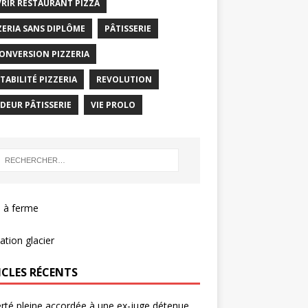
RIR RESTAURANT PIZZA
ZERIA SANS DIPLÔME
PÂTISSERIE
ONVERSION PIZZERIA
TABILITÉ PIZZERIA
REVOLUTION
DEUR PÂTISSERIE
VIE PROLO
 à ferme
tion glacier
ICLES RÉCENTS
berté pleine accordée à une ex-juge détenue