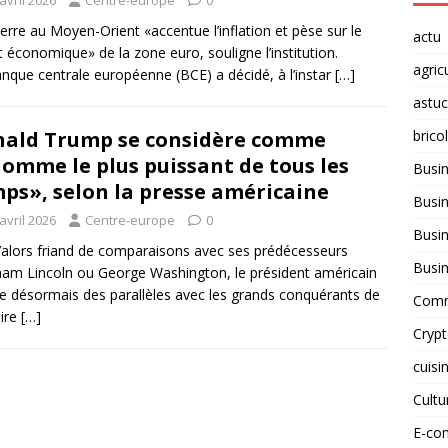
erre au Moyen-Orient «accentue l’inflation et pèse sur le
actu
t économique» de la zone euro, souligne l’institution.
agric
nque centrale européenne (BCE) a décidé, à l’instar
[…]
astu
brico
ald Trump se considère comme
homme le plus puissant de tous les
Busi
ps», selon la presse américaine
Busin
avril 2026
Centre-europe
0
Busin
’alors friand de comparaisons avec ses prédécesseurs
Busi
am Lincoln ou George Washington, le président américain
e désormais des parallèles avec les grands conquérants de
Comm
oire
[…]
Cryp
cuisi
Cult
E-co