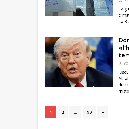
La gu
clima
La Ba
Don
«l’
tem
30 
Jusqu
Abrah
dress
l’hist
1
2
…
90
»