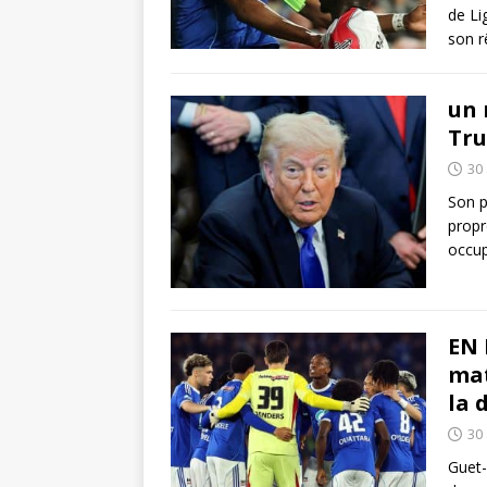
de Li
son r
un 
Tru
30 
Son p
propr
occup
EN 
mat
la 
30 
Guet-