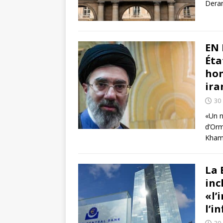
Deran
EN 
Éta
hon
ira
30 
«Un n
d’Orm
Khame
La 
inc
«l’
l’i
30 