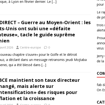
que, à Lyon en février dernier. Le
[…]
pour 
Le r
de pr
DIRECT – Guerre au Moyen-Orient : les
trois
ts-Unis ont subi une «défaite
alert
teuse», tacle le guide suprême
Proue
nien
annon
avril 2026
Centre-europe
0
virus
ouveau chapitre s’ouvre» pour le Golfe et le détroit
Jerry
uz, a déclaré dans un message retransmis jeudi Mojtaba
de la 
nei, qui a été blessé dans
[…]
COM
BCE maintient son taux directeur
fab
d
hangé, mais alerte sur
On Es
intensification» des risques pour
nflation et la croissance
CAT
avril 2026
Centre-europe
0