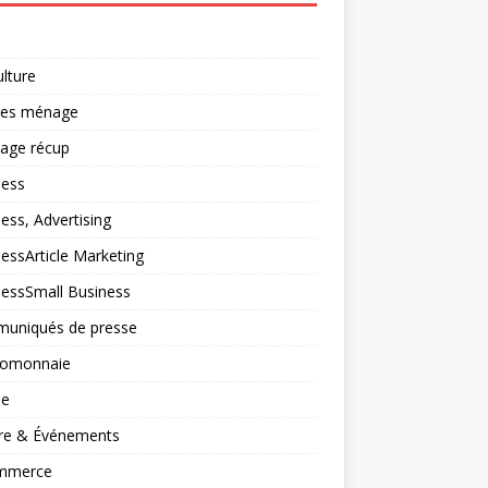
ulture
ces ménage
lage récup
ness
ess, Advertising
essArticle Marketing
nessSmall Business
uniqués de presse
tomonnaie
ne
ure & Événements
mmerce