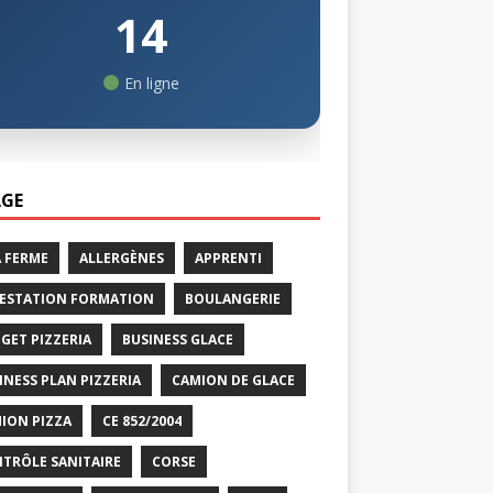
14
En ligne
GE
A FERME
ALLERGÈNES
APPRENTI
ESTATION FORMATION
BOULANGERIE
GET PIZZERIA
BUSINESS GLACE
INESS PLAN PIZZERIA
CAMION DE GLACE
ION PIZZA
CE 852/2004
TRÔLE SANITAIRE
CORSE