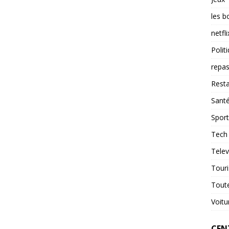
les b
netfli
Polit
repas
Resta
Sant
Sport
Tech
Telev
Tour
Tout
Voitu
CENT