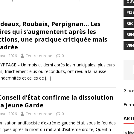
OUV
PIZ
deaux, Roubaix, Perpignan… Les
REC
res qui s’augmentent après les
REN
ctions, une pratique critiquée mais
VEN
adrée
avril 2026
Centre-europe
0
PTAGE – Un mois et demi après les municipales, plusieurs
s, fraîchement élus ou reconduits, ont revu à la hausse
 indemnités et celles de
[…]
Glace
Conseil d’État confirme la dissolution
la Jeune Garde
Forma
avril 2026
Centre-europe
0
ART
anisation antifasciste d’extrême gauche était sous le feu des
iques après la mort du militant d’extrême droite, Quentin
la li