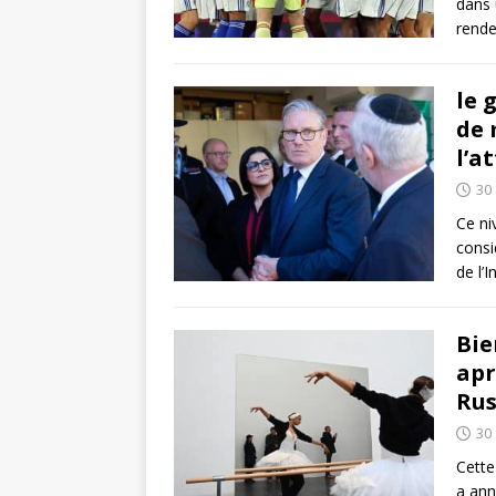
dans 
rende
le 
de 
l’a
30 
Ce ni
consi
de l’
Bie
apr
Rus
30 
Cette
a anno