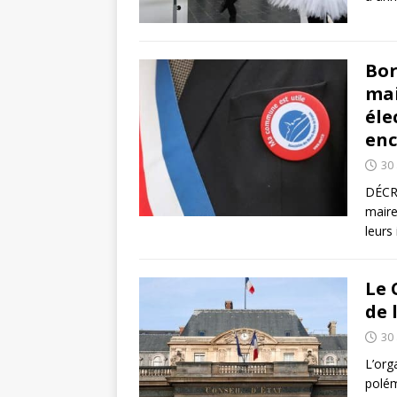
Bor
mai
éle
enc
30 
DÉCRY
maire
leurs
Le 
de 
30 
L’org
polém