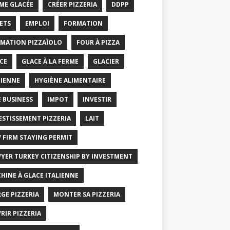
ME GLACÉE
CRÉER PIZZERIA
DDPP
ETS
EMPLOI
FORMATION
MATION PIZZAÏOLO
FOUR À PIZZA
CE
GLACE À LA FERME
GLACIER
IENNE
HYGIÈNE ALIMENTAIRE
E BUSINESS
IMPOT
INVESTIR
ESTISSEMENT PIZZERIA
LAIT
 FIRM STAYING PERMIT
YER TURKEY CITIZENSHIP BY INVESTMENT
HINE À GLACE ITALIENNE
GE PIZZERIA
MONTER SA PIZZERIA
RIR PIZZERIA