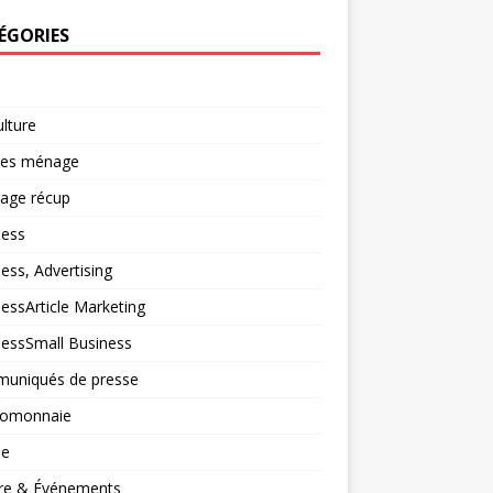
ÉGORIES
ulture
ces ménage
lage récup
ness
ess, Advertising
essArticle Marketing
nessSmall Business
uniqués de presse
tomonnaie
ne
ure & Événements