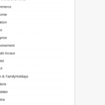
mmerce
omie
ation
oi
prise
ronnement
vals locaux
ité
CP
 & FamilyHolidays
lerie
ilier
trie