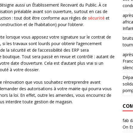
P désigne aussi un Établissement Recevant du Public. À ce
condu
isation préalable avant son ouverture, surtout en cas de
après
ction : tout doit être conforme aux règles de
sécurité
et
afric
construction et de l’habitation) pour l’obtenir.
Infan
ête lorsque vous apposez votre signature sur le contrat de
bruit
 si les travaux sont lourds pour obtenir l’agencement
tourn
de la sécurité et de l’accessibilité des ERP sera
après
tre boutique. Tout sera passé en revue et contrôlé : autant de
Franc
otre date d’ouverture. Cela est d’autant plus vrai si un
silen
outé à votre dossier.
Dépar
 de rénovation que vous souhaitez entreprendre avant
solid
a demander des autorisations à votre mairie qui pourra vous
pomp
hors la loi. En effet, outre les amendes, vous encourrez de
ous interdire toute gestion de magasin.
COM
fab
d
On Es