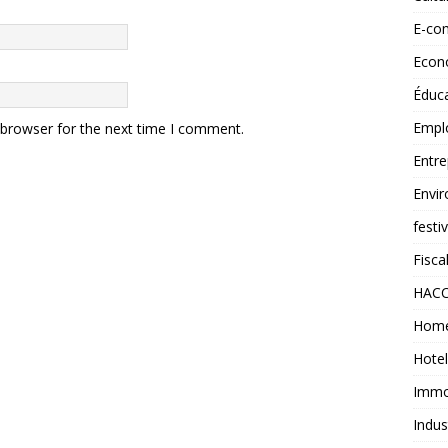
E-co
Econ
Éduc
Empl
 browser for the next time I comment.
Entre
Envi
festi
Fiscal
HAC
Home
Hotel
Immob
Indus