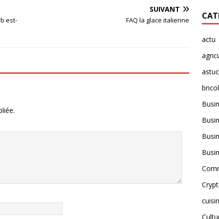
SUIVANT
CAT
b est-
FAQ la glace italienne
actu
agric
astu
brico
Busi
liée.
Busin
Busin
Busi
Comm
Cryp
cuisi
Cult