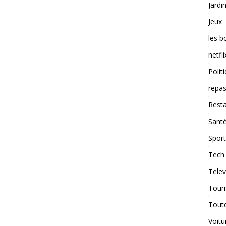
Jardi
Jeux
les b
netfli
Polit
repas
Resta
Sant
Sport
Tech
Telev
Tour
Tout
Voitu