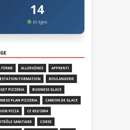
14
En ligne
GE
A FERME
ALLERGÈNES
APPRENTI
ESTATION FORMATION
BOULANGERIE
GET PIZZERIA
BUSINESS GLACE
INESS PLAN PIZZERIA
CAMION DE GLACE
ION PIZZA
CE 852/2004
TRÔLE SANITAIRE
CORSE