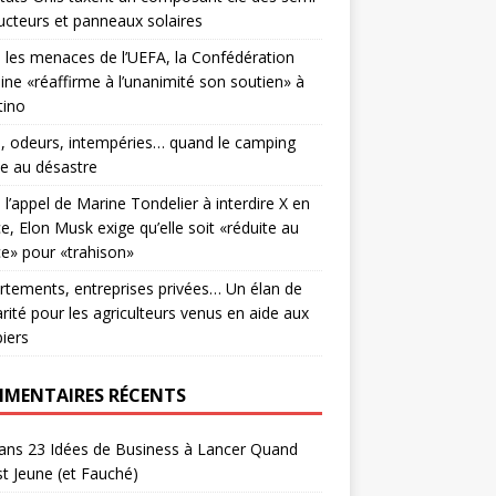
cteurs et panneaux solaires
 les menaces de l’UEFA, la Confédération
aine «réaffirme à l’unanimité son soutien» à
tino
s, odeurs, intempéries… quand le camping
e au désastre
 l’appel de Marine Tondelier à interdire X en
e, Elon Musk exige qu’elle soit «réduite au
ce» pour «trahison»
tements, entreprises privées… Un élan de
arité pour les agriculteurs venus en aide aux
iers
MENTAIRES RÉCENTS
ans
23 Idées de Business à Lancer Quand
t Jeune (et Fauché)