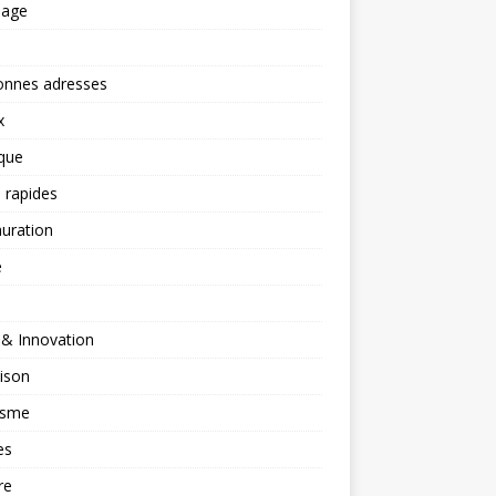
nage
onnes adresses
x
ique
 rapides
uration
é
 & Innovation
ison
isme
es
re