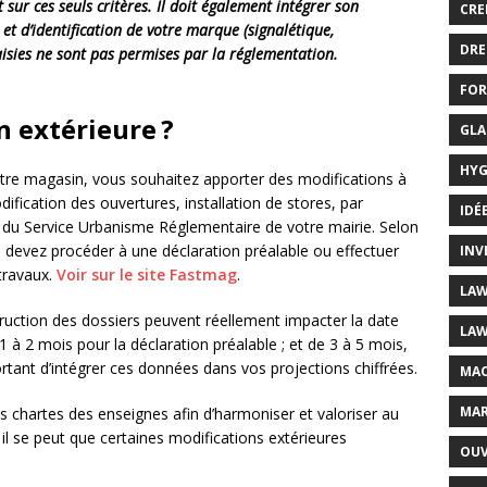
ur ces seuls critères. Il doit également intégrer son
CRE
 et d’identification de votre marque (signalétique,
DRE
taisies ne sont pas permises par la réglementation.
FOR
n extérieure ?
GLA
HYG
otre magasin, vous souhaitez apporter des modifications à
fication des ouvertures, installation de stores, par
IDÉ
r du Service Urbanisme Réglementaire de votre mairie. Selon
s devez procéder à une déclaration préalable ou effectuer
INV
travaux.
Voir sur le site Fastmag
.
LAW
truction des dossiers peuvent réellement impacter la date
LAW
1 à 2 mois pour la déclaration préalable ; et de 3 à 5 mois,
ortant d’intégrer ces données dans vos projections chiffrées.
MAC
MAR
es chartes des enseignes afin d’harmoniser et valoriser au
il se peut que certaines modifications extérieures
OUV