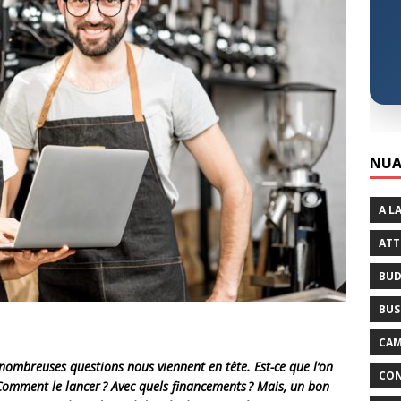
NUA
A L
ATT
BUD
BUS
CAM
nombreuses questions nous viennent en tête. Est-ce que l’on
CON
 Comment le lancer ? Avec quels financements ? Mais, un bon