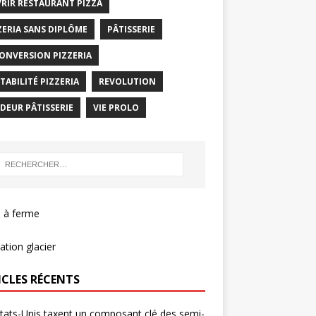
RIR RESTAURANT PIZZA
ZERIA SANS DIPLÔME
PÂTISSERIE
ONVERSION PIZZERIA
TABILITÉ PIZZERIA
REVOLUTION
DEUR PÂTISSERIE
VIE PROLO
 à ferme
tion glacier
ICLES RÉCENTS
tats-Unis taxent un composant clé des semi-